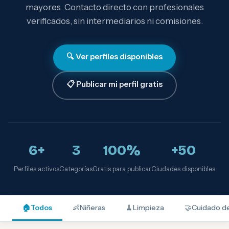
mayores. Contacto directo con profesionales
verificados, sin intermediarios ni comisiones.
🔍 Ver perfiles disponibles
📋 Publicar mi perfil gratis
6+
3
100%
+50
Perfiles activos
Categorías
Gratis para publicar
Ciudades disponibles
🏠
Todos
👶
Niñeras
🧹
Limpieza
🤝
Cuidado d