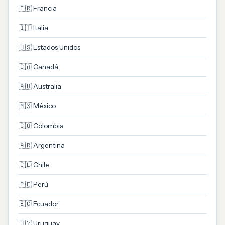
🇫🇷 Francia
🇮🇹 Italia
🇺🇸 Estados Unidos
🇨🇦 Canadá
🇦🇺 Australia
🇲🇽 México
🇨🇴 Colombia
🇦🇷 Argentina
🇨🇱 Chile
🇵🇪 Perú
🇪🇨 Ecuador
🇺🇾 Uruguay