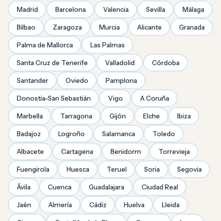
Madrid
Barcelona
Valencia
Sevilla
Málaga
Bilbao
Zaragoza
Murcia
Alicante
Granada
Palma de Mallorca
Las Palmas
Santa Cruz de Tenerife
Valladolid
Córdoba
Santander
Oviedo
Pamplona
Donostia-San Sebastián
Vigo
A Coruña
Marbella
Tarragona
Gijón
Elche
Ibiza
Badajoz
Logroño
Salamanca
Toledo
Albacete
Cartagena
Benidorm
Torrevieja
Fuengirola
Huesca
Teruel
Soria
Segovia
Ávila
Cuenca
Guadalajara
Ciudad Real
Jaén
Almería
Cádiz
Huelva
Lleida