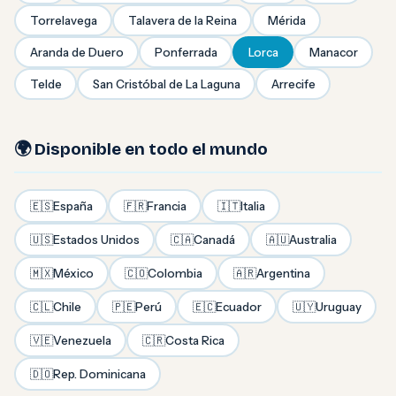
Torrelavega
Talavera de la Reina
Mérida
Aranda de Duero
Ponferrada
Lorca
Manacor
Telde
San Cristóbal de La Laguna
Arrecife
🌍 Disponible en todo el mundo
🇪🇸
España
🇫🇷
Francia
🇮🇹
Italia
🇺🇸
Estados Unidos
🇨🇦
Canadá
🇦🇺
Australia
🇲🇽
México
🇨🇴
Colombia
🇦🇷
Argentina
🇨🇱
Chile
🇵🇪
Perú
🇪🇨
Ecuador
🇺🇾
Uruguay
🇻🇪
Venezuela
🇨🇷
Costa Rica
🇩🇴
Rep. Dominicana