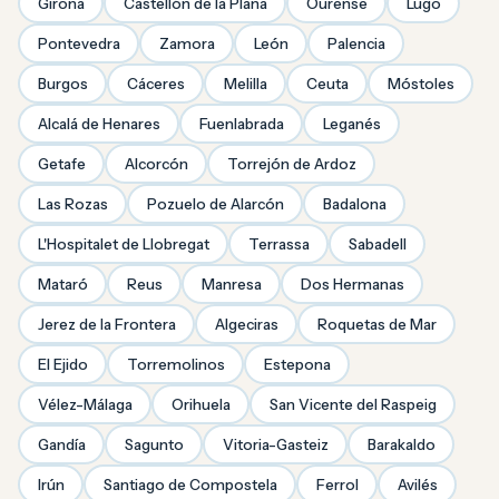
Girona
Castellón de la Plana
Ourense
Lugo
Pontevedra
Zamora
León
Palencia
Burgos
Cáceres
Melilla
Ceuta
Móstoles
Alcalá de Henares
Fuenlabrada
Leganés
Getafe
Alcorcón
Torrejón de Ardoz
Las Rozas
Pozuelo de Alarcón
Badalona
L'Hospitalet de Llobregat
Terrassa
Sabadell
Mataró
Reus
Manresa
Dos Hermanas
Jerez de la Frontera
Algeciras
Roquetas de Mar
El Ejido
Torremolinos
Estepona
Vélez-Málaga
Orihuela
San Vicente del Raspeig
Gandía
Sagunto
Vitoria-Gasteiz
Barakaldo
Irún
Santiago de Compostela
Ferrol
Avilés