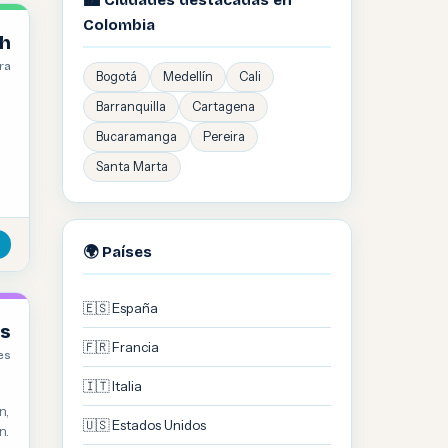
🏙️ Ciudades destacadas en
Colombia
h
ra
Bogotá
Medellín
Cali
Barranquilla
Cartagena
e
Bucaramanga
Pereira
Santa Marta
🌍 Países
🇪🇸 España
s
🇫🇷 Francia
es
🇮🇹 Italia
n,
🇺🇸 Estados Unidos
n.