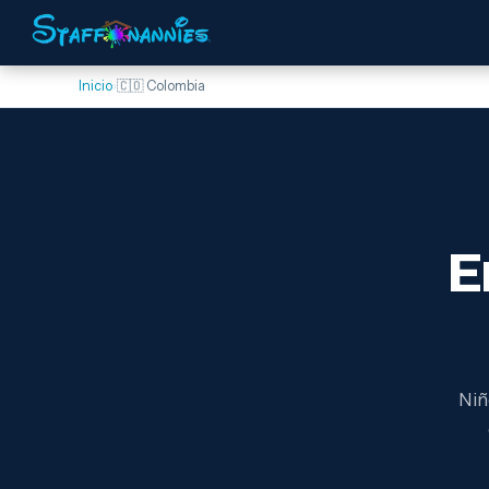
Inicio
›
🇨🇴 Colombia
E
Niñ