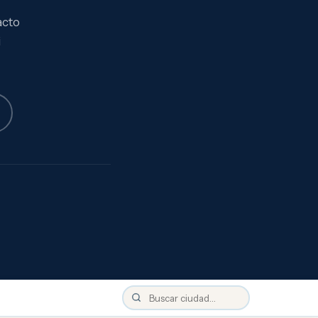
acto
i