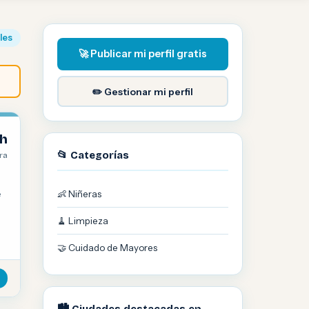
iles
🚀 Publicar mi perfil gratis
✏️ Gestionar mi perfil
/h
📂 Categorías
ra
e
👶 Niñeras
🧹 Limpieza
🤝 Cuidado de Mayores