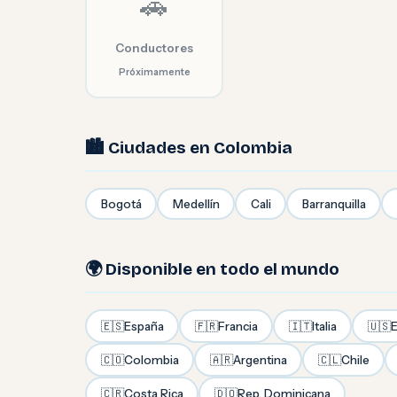
🚗
Conductores
Próximamente
🏙️ Ciudades en Colombia
Bogotá
Medellín
Cali
Barranquilla
🌍 Disponible en todo el mundo
🇪🇸
España
🇫🇷
Francia
🇮🇹
Italia
🇺🇸
E
🇨🇴
Colombia
🇦🇷
Argentina
🇨🇱
Chile
🇨🇷
Costa Rica
🇩🇴
Rep. Dominicana