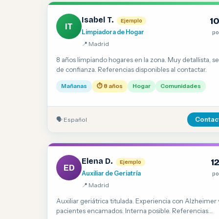
Isabel T.
1
Ejemplo
IT
Limpiadora de Hogar
po
📍 Madrid
8 años limpiando hogares en la zona. Muy detallista, se
de confianza. Referencias disponibles al contactar.
Mañanas
⏱ 8 años
Hogar
Comunidades
🗣 Español
Contac
Elena D.
1
Ejemplo
ED
Auxiliar de Geriatría
po
📍 Madrid
Auxiliar geriátrica titulada. Experiencia con Alzheimer 
pacientes encamados. Interna posible. Referencias