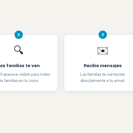
2
3
🔍
✉️
as familias te ven
Recibe mensajes
il aparece visible para miles
Las familias te contactan
de familias en tu zona.
directamente a tu email.