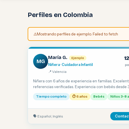
Perfiles en Colombia
⚠️
Mostrando perfiles de ejemplo. Failed to fetch
María G.
1
Ejemplo
MG
Niñera · Cuidadora Infantil
po
📍 Valencia
Niñera con 6 años de experiencia en familias. Excelen
referencias verificadas. Experiencia con bebés desde 
meses. Inglés conversacional.
Tiempo completo
⏱ 6 años
Bebés
Niños 3-8 
🗣 Español, Inglés
Contac