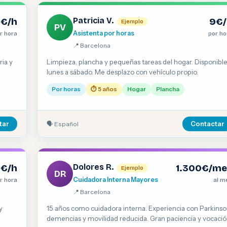
Patricia V.
0€/h
9€/
Ejemplo
PV
Asistenta por horas
r hora
por ho
📍 Barcelona
ria y
Limpieza, plancha y pequeñas tareas del hogar. Disponibl
lunes a sábado. Me desplazo con vehículo propio.
Por horas
⏱ 5 años
Hogar
Plancha
🗣 Español
tar
Contactar
Dolores R.
2€/h
1.300€/me
Ejemplo
DR
Cuidadora Interna Mayores
r hora
al m
📍 Barcelona
y
15 años como cuidadora interna. Experiencia con Parkinso
demencias y movilidad reducida. Gran paciencia y vocació