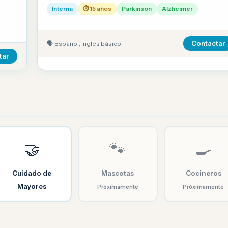
Interna
⏱ 15 años
Parkinson
Alzheimer
🗣 Español, Inglés básico
Contactar
tar
🤝
🐾
🍳
Cuidado de
Mascotas
Cocineros
Mayores
Próximamente
Próximamente