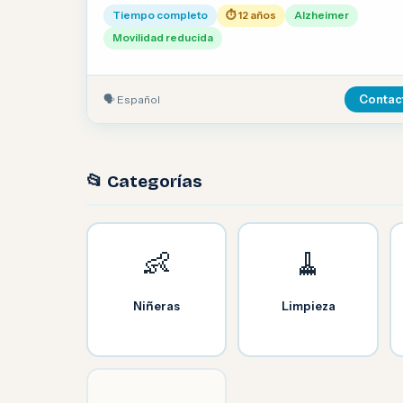
verificadas.
Tiempo completo
⏱ 12 años
Alzheimer
Movilidad reducida
🗣 Español
Contac
📂 Categorías
👶
🧹
Niñeras
Limpieza