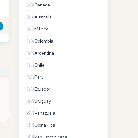
🇨🇦 Canadá
🇦🇺 Australia
🇲🇽 México
🇨🇴 Colombia
🇦🇷 Argentina
🇨🇱 Chile
🇵🇪 Perú
🇪🇨 Ecuador
🇺🇾 Uruguay
🇻🇪 Venezuela
🇨🇷 Costa Rica
🇩🇴 Rep. Dominicana