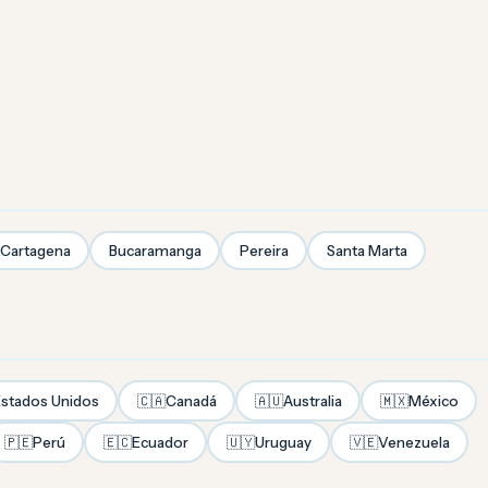
Cartagena
Bucaramanga
Pereira
Santa Marta
stados Unidos
🇨🇦
Canadá
🇦🇺
Australia
🇲🇽
México
🇵🇪
Perú
🇪🇨
Ecuador
🇺🇾
Uruguay
🇻🇪
Venezuela