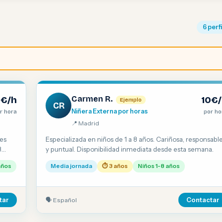
6 perf
Carmen R.
2€/h
10€
Ejemplo
CR
Niñera Externa por horas
r hora
por ho
📍 Madrid
tes
Especializada en niños de 1 a 8 años. Cariñosa, responsabl
3
y puntual. Disponibilidad inmediata desde esta semana.
años
Media jornada
⏱ 3 años
Niños 1-8 años
🗣 Español
tar
Contactar