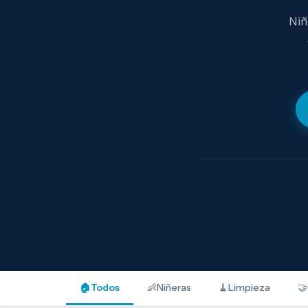
Niñ
🏠
Todos
👶
Niñeras
🧹
Limpieza
🤝