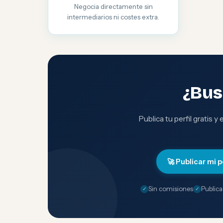
Negocia directamente sin
intermediarios ni costes extra.
¿Bus
Publica tu perfil gratis y
🚀 Publicar mi p
Sin comisiones
Publica