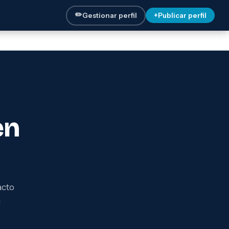
✏️
Gestionar perfil
+
Publicar perfil
en
acto
i