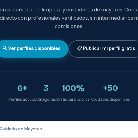
eras, personal de limpieza y cuidadores de mayores. Cont
directo con profesionales verificados, sin intermediarios n
comisiones.
🔍 Ver perfiles disponibles
📋 Publicar mi perfil gratis
6+
3
100%
+50
Perfiles activos
Categorías
Gratis para publicar
Ciudades disponibles
Cuidado de Mayores