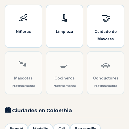
👶
🧹
🤝
Niñeras
Limpieza
Cuidado de
Mayores
🐾
🍳
🚗
Mascotas
Cocineros
Conductores
Próximamente
Próximamente
Próximamente
🏙️ Ciudades en Colombia
Bogotá
Medellín
Cali
Barranquilla