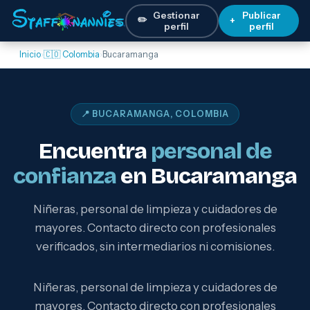
Gestionar
Publicar
✏️
+
perfil
perfil
Inicio
›
🇨🇴 Colombia
›
Bucaramanga
📍 BUCARAMANGA, COLOMBIA
Encuentra
personal de
confianza
en Bucaramanga
Niñeras, personal de limpieza y cuidadores de
mayores. Contacto directo con profesionales
verificados, sin intermediarios ni comisiones.
Niñeras, personal de limpieza y cuidadores de
mayores. Contacto directo con profesionales