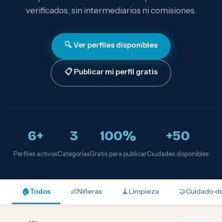
verificados, sin intermediarios ni comisiones.
🔍 Ver perfiles disponibles
📋 Publicar mi perfil gratis
6+
3
100%
+50
Perfiles activos
Categorías
Gratis para publicar
Ciudades disponibles
🏠
Todos
👶
Niñeras
🧹
Limpieza
🤝
Cuidado d