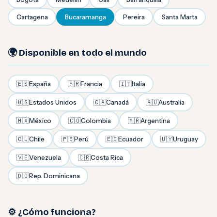
Cartagena
Bucaramanga
Pereira
Santa Marta
🌍 Disponible en todo el mundo
🇪🇸
España
🇫🇷
Francia
🇮🇹
Italia
🇺🇸
Estados Unidos
🇨🇦
Canadá
🇦🇺
Australia
🇲🇽
México
🇨🇴
Colombia
🇦🇷
Argentina
🇨🇱
Chile
🇵🇪
Perú
🇪🇨
Ecuador
🇺🇾
Uruguay
🇻🇪
Venezuela
🇨🇷
Costa Rica
🇩🇴
Rep. Dominicana
⚙️ ¿Cómo funciona?