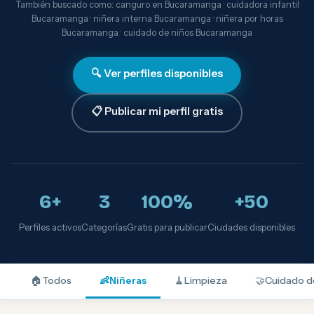
También buscado como: canguro en Bucaramanga · cuidadora infantil
Bucaramanga · niñera interna Bucaramanga · niñera por horas
Bucaramanga · cuidado de niños Bucaramanga
🔍 Ver perfiles disponibles
📋 Publicar mi perfil gratis
6+
3
100%
+50
Perfiles activos
Categorías
Gratis para publicar
Ciudades disponibles
🏠
Todos
👶
Niñeras
🧹
Limpieza
🤝
Cuidado d