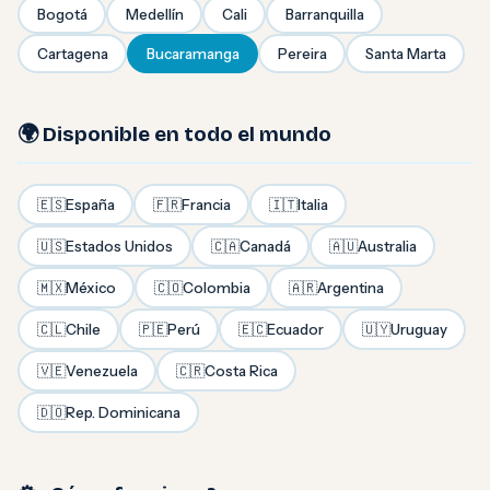
Bogotá
Medellín
Cali
Barranquilla
Cartagena
Bucaramanga
Pereira
Santa Marta
🌍 Disponible en todo el mundo
🇪🇸
España
🇫🇷
Francia
🇮🇹
Italia
🇺🇸
Estados Unidos
🇨🇦
Canadá
🇦🇺
Australia
🇲🇽
México
🇨🇴
Colombia
🇦🇷
Argentina
🇨🇱
Chile
🇵🇪
Perú
🇪🇨
Ecuador
🇺🇾
Uruguay
🇻🇪
Venezuela
🇨🇷
Costa Rica
🇩🇴
Rep. Dominicana