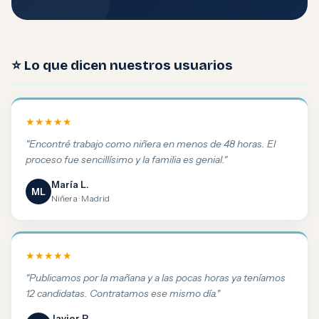
⭐ Lo que dicen nuestros usuarios
★★★★★
"Encontré trabajo como niñera en menos de 48 horas. El
proceso fue sencillísimo y la familia es genial."
María L.
ML
Niñera · Madrid
★★★★★
"Publicamos por la mañana y a las pocas horas ya teníamos
12 candidatas. Contratamos ese mismo día."
Javier P.