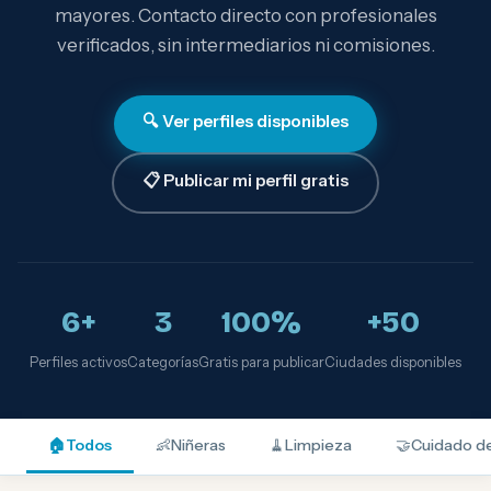
mayores. Contacto directo con profesionales
verificados, sin intermediarios ni comisiones.
🔍 Ver perfiles disponibles
📋 Publicar mi perfil gratis
6+
3
100%
+50
Perfiles activos
Categorías
Gratis para publicar
Ciudades disponibles
🏠
Todos
👶
Niñeras
🧹
Limpieza
🤝
Cuidado d