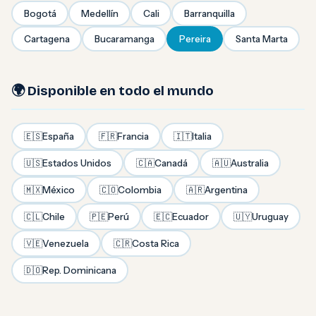
Bogotá
Medellín
Cali
Barranquilla
Cartagena
Bucaramanga
Pereira
Santa Marta
🌍 Disponible en todo el mundo
🇪🇸
España
🇫🇷
Francia
🇮🇹
Italia
🇺🇸
Estados Unidos
🇨🇦
Canadá
🇦🇺
Australia
🇲🇽
México
🇨🇴
Colombia
🇦🇷
Argentina
🇨🇱
Chile
🇵🇪
Perú
🇪🇨
Ecuador
🇺🇾
Uruguay
🇻🇪
Venezuela
🇨🇷
Costa Rica
🇩🇴
Rep. Dominicana