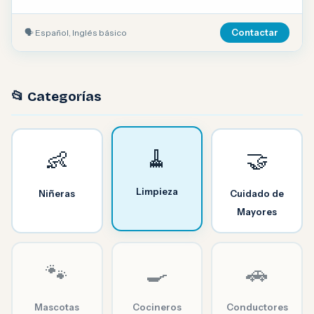
🗣 Español, Inglés básico
Contactar
📂 Categorías
🧹
👶
🤝
Limpieza
Niñeras
Cuidado de
Mayores
🐾
🍳
🚗
Mascotas
Cocineros
Conductores