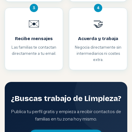
3
4
✉️
🤝
Recibe mensajes
Acuerda y trabaja
Las familias te contactan
Negocia directamente sin
directamente a tu email.
intermediarios ni costes
extra.
¿Buscas trabajo de Limpieza?
Publica tu perfil gratis y empieza a recibir contactos de
familias en tu zona hoy mismo.