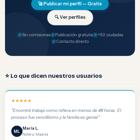
🚀 Publicar mi perfil — Gratis
🔍 Ver perfiles
Sin comisiones
Publicación gratuita
+50 ciudades
Contacto directo
⭐ Lo que dicen nuestros usuarios
★★★★★
"Encontré trabajo como niñera en menos de 48 horas. El
proceso fue sencillísimo y la familia es genial."
María L.
ML
Niñera · Madrid