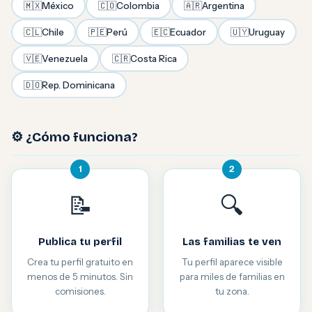
🇲🇽
México
🇨🇴
Colombia
🇦🇷
Argentina
🇨🇱
Chile
🇵🇪
Perú
🇪🇨
Ecuador
🇺🇾
Uruguay
🇻🇪
Venezuela
🇨🇷
Costa Rica
🇩🇴
Rep. Dominicana
⚙️ ¿Cómo funciona?
1
2
📝
🔍
Publica tu perfil
Las familias te ven
Crea tu perfil gratuito en
Tu perfil aparece visible
menos de 5 minutos. Sin
para miles de familias en
comisiones.
tu zona.