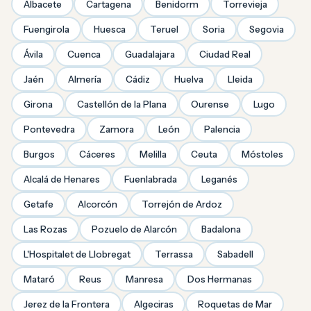
Albacete
Cartagena
Benidorm
Torrevieja
Fuengirola
Huesca
Teruel
Soria
Segovia
Ávila
Cuenca
Guadalajara
Ciudad Real
Jaén
Almería
Cádiz
Huelva
Lleida
Girona
Castellón de la Plana
Ourense
Lugo
Pontevedra
Zamora
León
Palencia
Burgos
Cáceres
Melilla
Ceuta
Móstoles
Alcalá de Henares
Fuenlabrada
Leganés
Getafe
Alcorcón
Torrejón de Ardoz
Las Rozas
Pozuelo de Alarcón
Badalona
L'Hospitalet de Llobregat
Terrassa
Sabadell
Mataró
Reus
Manresa
Dos Hermanas
Jerez de la Frontera
Algeciras
Roquetas de Mar