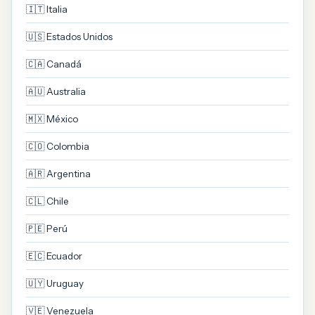
🇮🇹 Italia
🇺🇸 Estados Unidos
🇨🇦 Canadá
🇦🇺 Australia
🇲🇽 México
🇨🇴 Colombia
🇦🇷 Argentina
🇨🇱 Chile
🇵🇪 Perú
🇪🇨 Ecuador
🇺🇾 Uruguay
🇻🇪 Venezuela