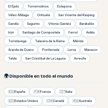
El Ejido
Torremolinos
Estepona
Vélez-Málaga
Orihuela
San Vicente del Raspeig
Gandía
Sagunto
Vitoria-Gasteiz
Barakaldo
Irún
Santiago de Compostela
Ferrol
Avilés
Torrelavega
Talavera de la Reina
Mérida
Aranda de Duero
Ponferrada
Lorca
Manacor
Telde
San Cristóbal de La Laguna
Arrecife
🌍 Disponible en todo el mundo
🇪🇸
España
🇫🇷
Francia
🇮🇹
Italia
🇺🇸
Estados Unidos
🇨🇦
Canadá
🇦🇺
Australia