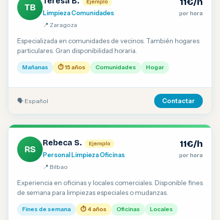
Teresa B.
11€/h
Ejemplo
TB
Limpieza Comunidades
por hora
📍 Zaragoza
Especializada en comunidades de vecinos. También hogares
particulares. Gran disponibilidad horaria.
Mañanas
⏱ 15 años
Comunidades
Hogar
🗣 Español
Contactar
Rebeca S.
11€/h
Ejemplo
RS
Personal Limpieza Oficinas
por hora
📍 Bilbao
Experiencia en oficinas y locales comerciales. Disponible fines
de semana para limpiezas especiales o mudanzas.
Fines de semana
⏱ 4 años
Oficinas
Locales