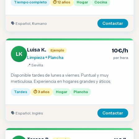
Tiempo completo
⏱ 12 años
Hogar
Cocina
🗣 Español, Rumano
Contactar
Luisa K.
10€/h
Ejemplo
LK
Limpieza + Plancha
por hora
📍 Sevilla
Disponible tardes de lunes a viernes. Puntual y muy
meticulosa. Experiencia en hogares grandes y áticos.
Tardes
⏱ 3 años
Hogar
Plancha
🗣 Español, Inglés
Contactar