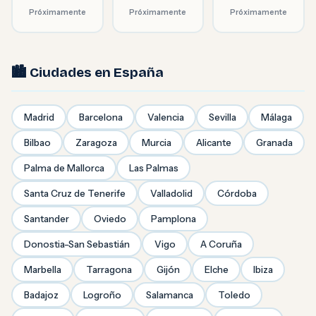
Próximamente
Próximamente
Próximamente
🏙️ Ciudades en España
Madrid
Barcelona
Valencia
Sevilla
Málaga
Bilbao
Zaragoza
Murcia
Alicante
Granada
Palma de Mallorca
Las Palmas
Santa Cruz de Tenerife
Valladolid
Córdoba
Santander
Oviedo
Pamplona
Donostia-San Sebastián
Vigo
A Coruña
Marbella
Tarragona
Gijón
Elche
Ibiza
Badajoz
Logroño
Salamanca
Toledo