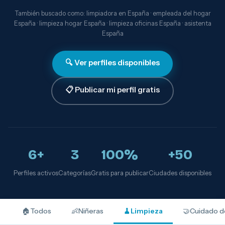
También buscado como: limpiadora en España · empleada del hogar
España · limpieza hogar España · limpieza oficinas España · asistenta
España
🔍 Ver perfiles disponibles
📋 Publicar mi perfil gratis
6+
3
100%
+50
Perfiles activos
Categorías
Gratis para publicar
Ciudades disponibles
🏠
Todos
👶
Niñeras
🧹
Limpieza
🤝
Cuidado d