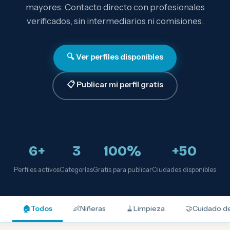
mayores. Contacto directo con profesionales
verificados, sin intermediarios ni comisiones.
🔍 Ver perfiles disponibles
📋 Publicar mi perfil gratis
6+
3
100%
+50
Perfiles activos
Categorías
Gratis para publicar
Ciudades disponibles
🏠
Todos
👶
Niñeras
🧹
Limpieza
🤝
Cuidado d