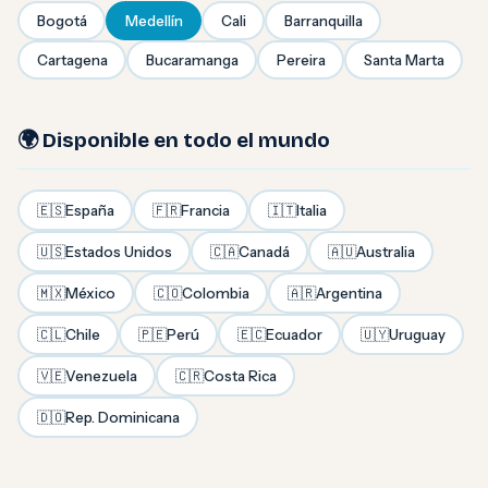
Bogotá
Medellín
Cali
Barranquilla
Cartagena
Bucaramanga
Pereira
Santa Marta
🌍 Disponible en todo el mundo
🇪🇸
España
🇫🇷
Francia
🇮🇹
Italia
🇺🇸
Estados Unidos
🇨🇦
Canadá
🇦🇺
Australia
🇲🇽
México
🇨🇴
Colombia
🇦🇷
Argentina
🇨🇱
Chile
🇵🇪
Perú
🇪🇨
Ecuador
🇺🇾
Uruguay
🇻🇪
Venezuela
🇨🇷
Costa Rica
🇩🇴
Rep. Dominicana