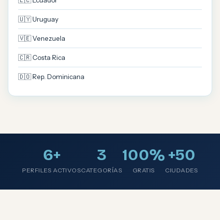
🇪🇨 Ecuador
🇺🇾 Uruguay
🇻🇪 Venezuela
🇨🇷 Costa Rica
🇩🇴 Rep. Dominicana
6+
3
100%
+50
PERFILES ACTIVOS
CATEGORÍAS
GRATIS
CIUDADES