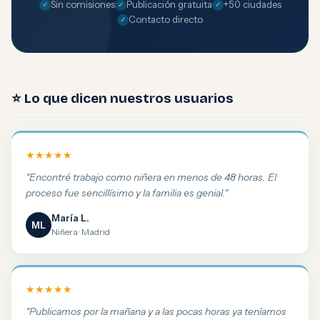
Sin comisiones
Publicación gratuita
+50 ciudades
Contacto directo
⭐ Lo que dicen nuestros usuarios
★★★★★
"Encontré trabajo como niñera en menos de 48 horas. El
proceso fue sencillísimo y la familia es genial."
María L.
ML
Niñera · Madrid
★★★★★
"Publicamos por la mañana y a las pocas horas ya teníamos