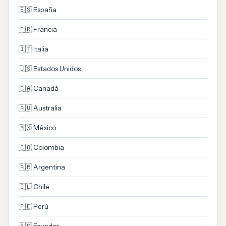
🇪🇸 España
🇫🇷 Francia
🇮🇹 Italia
🇺🇸 Estados Unidos
🇨🇦 Canadá
🇦🇺 Australia
🇲🇽 México
🇨🇴 Colombia
🇦🇷 Argentina
🇨🇱 Chile
🇵🇪 Perú