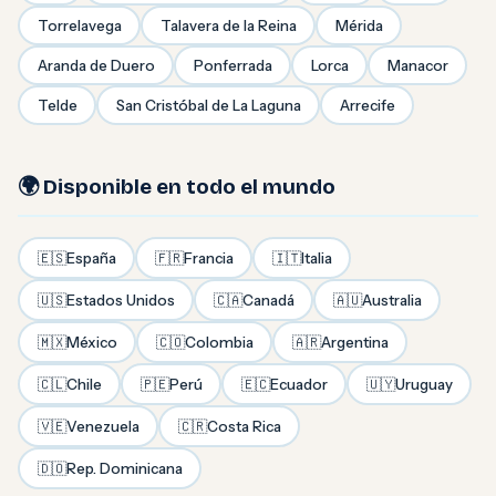
Torrelavega
Talavera de la Reina
Mérida
Aranda de Duero
Ponferrada
Lorca
Manacor
Telde
San Cristóbal de La Laguna
Arrecife
🌍 Disponible en todo el mundo
🇪🇸
España
🇫🇷
Francia
🇮🇹
Italia
🇺🇸
Estados Unidos
🇨🇦
Canadá
🇦🇺
Australia
🇲🇽
México
🇨🇴
Colombia
🇦🇷
Argentina
🇨🇱
Chile
🇵🇪
Perú
🇪🇨
Ecuador
🇺🇾
Uruguay
🇻🇪
Venezuela
🇨🇷
Costa Rica
🇩🇴
Rep. Dominicana