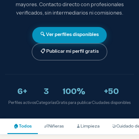
mayores. Contacto directo con profesionales
verificados, sin intermediarios ni comisiones.
🔍 Ver perfiles disponibles
📋 Publicar mi perfil gratis
6+
3
100%
+50
Perfiles activos
Categorías
Gratis para publicar
Ciudades disponibles
🏠
Todos
👶
Niñeras
🧹
Limpieza
🤝
Cuidado d