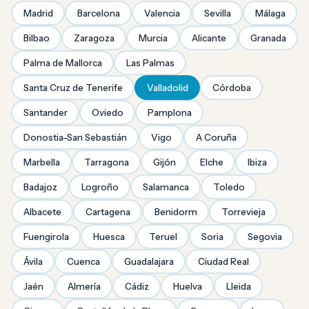
Madrid
Barcelona
Valencia
Sevilla
Málaga
Bilbao
Zaragoza
Murcia
Alicante
Granada
Palma de Mallorca
Las Palmas
Santa Cruz de Tenerife
Valladolid
Córdoba
Santander
Oviedo
Pamplona
Donostia-San Sebastián
Vigo
A Coruña
Marbella
Tarragona
Gijón
Elche
Ibiza
Badajoz
Logroño
Salamanca
Toledo
Albacete
Cartagena
Benidorm
Torrevieja
Fuengirola
Huesca
Teruel
Soria
Segovia
Ávila
Cuenca
Guadalajara
Ciudad Real
Jaén
Almería
Cádiz
Huelva
Lleida