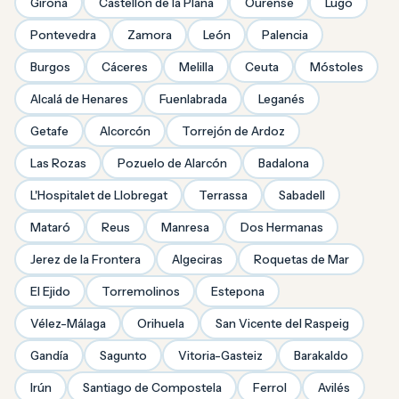
Girona
Castellón de la Plana
Ourense
Lugo
Pontevedra
Zamora
León
Palencia
Burgos
Cáceres
Melilla
Ceuta
Móstoles
Alcalá de Henares
Fuenlabrada
Leganés
Getafe
Alcorcón
Torrejón de Ardoz
Las Rozas
Pozuelo de Alarcón
Badalona
L'Hospitalet de Llobregat
Terrassa
Sabadell
Mataró
Reus
Manresa
Dos Hermanas
Jerez de la Frontera
Algeciras
Roquetas de Mar
El Ejido
Torremolinos
Estepona
Vélez-Málaga
Orihuela
San Vicente del Raspeig
Gandía
Sagunto
Vitoria-Gasteiz
Barakaldo
Irún
Santiago de Compostela
Ferrol
Avilés