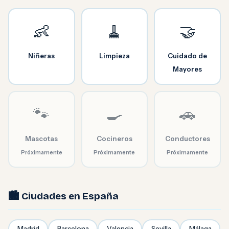
👶
🧹
🤝
Niñeras
Limpieza
Cuidado de
Mayores
🐾
🍳
🚗
Mascotas
Cocineros
Conductores
Próximamente
Próximamente
Próximamente
🏙️ Ciudades en España
Madrid
Barcelona
Valencia
Sevilla
Málaga