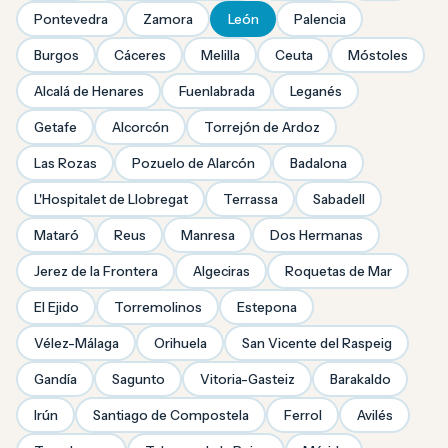
Pontevedra
Zamora
León
Palencia
Burgos
Cáceres
Melilla
Ceuta
Móstoles
Alcalá de Henares
Fuenlabrada
Leganés
Getafe
Alcorcón
Torrejón de Ardoz
Las Rozas
Pozuelo de Alarcón
Badalona
L'Hospitalet de Llobregat
Terrassa
Sabadell
Mataró
Reus
Manresa
Dos Hermanas
Jerez de la Frontera
Algeciras
Roquetas de Mar
El Ejido
Torremolinos
Estepona
Vélez-Málaga
Orihuela
San Vicente del Raspeig
Gandía
Sagunto
Vitoria-Gasteiz
Barakaldo
Irún
Santiago de Compostela
Ferrol
Avilés