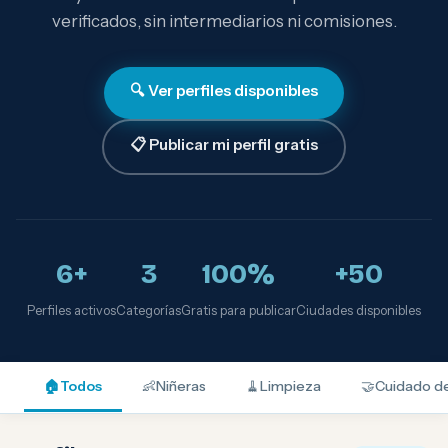
verificados, sin intermediarios ni comisiones.
🔍 Ver perfiles disponibles
📋 Publicar mi perfil gratis
6+
3
100%
+50
Perfiles activos
Categorías
Gratis para publicar
Ciudades disponibles
🏠
Todos
👶
Niñeras
🧹
Limpieza
🤝
Cuidado d