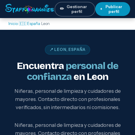
Gestionar
Publicar
✏️
+
perfil
perfil
Inicio
›
🇪🇸 España
›
Leon
📍 LEON, ESPAÑA
Encuentra
personal de
confianza
en Leon
Niñeras, personal de limpieza y cuidadores de
mayores. Contacto directo con profesionales
verificados, sin intermediarios ni comisiones.
Niñeras, personal de limpieza y cuidadores de
mayores. Contacto directo con profesionales