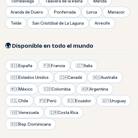
Torrelavega
Talavera de la Reina
Mérida
Aranda de Duero
Ponferrada
Lorca
Manacor
Telde
San Cristóbal de La Laguna
Arrecife
🌍 Disponible en todo el mundo
🇪🇸
España
🇫🇷
Francia
🇮🇹
Italia
🇺🇸
Estados Unidos
🇨🇦
Canadá
🇦🇺
Australia
🇲🇽
México
🇨🇴
Colombia
🇦🇷
Argentina
🇨🇱
Chile
🇵🇪
Perú
🇪🇨
Ecuador
🇺🇾
Uruguay
🇻🇪
Venezuela
🇨🇷
Costa Rica
🇩🇴
Rep. Dominicana