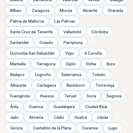
Bilbao
Zaragoza
Murcia
Alicante
Granada
Palma de Mallorca
Las Palmas
Santa Cruz de Tenerife
Valladolid
Córdoba
Santander
Oviedo
Pamplona
Donostia-San Sebastián
Vigo
A Coruña
Marbella
Tarragona
Gijón
Elche
Ibiza
Badajoz
Logroño
Salamanca
Toledo
Albacete
Cartagena
Benidorm
Torrevieja
Fuengirola
Huesca
Teruel
Soria
Segovia
Ávila
Cuenca
Guadalajara
Ciudad Real
Jaén
Almería
Cádiz
Huelva
Lleida
Girona
Castellón de la Plana
Ourense
Lugo