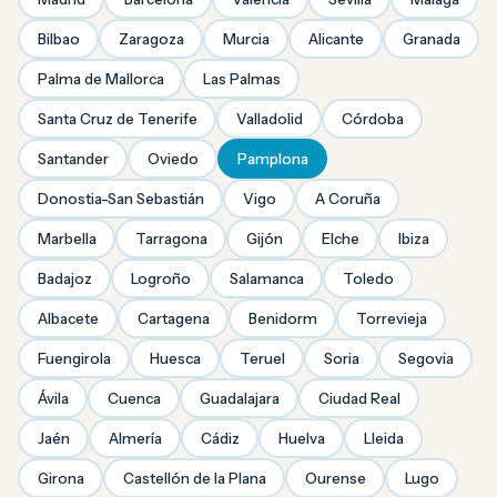
Bilbao
Zaragoza
Murcia
Alicante
Granada
Palma de Mallorca
Las Palmas
Santa Cruz de Tenerife
Valladolid
Córdoba
Santander
Oviedo
Pamplona
Donostia-San Sebastián
Vigo
A Coruña
Marbella
Tarragona
Gijón
Elche
Ibiza
Badajoz
Logroño
Salamanca
Toledo
Albacete
Cartagena
Benidorm
Torrevieja
Fuengirola
Huesca
Teruel
Soria
Segovia
Ávila
Cuenca
Guadalajara
Ciudad Real
Jaén
Almería
Cádiz
Huelva
Lleida
Girona
Castellón de la Plana
Ourense
Lugo