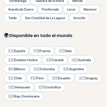
Torrelavega
Talavera de la Reina
Mérida
Aranda de Duero
Ponferrada
Lorca
Manacor
Telde
San Cristóbal de La Laguna
Arrecife
🌍 Disponible en todo el mundo
🇪🇸
España
🇫🇷
Francia
🇮🇹
Italia
🇺🇸
Estados Unidos
🇨🇦
Canadá
🇦🇺
Australia
🇲🇽
México
🇨🇴
Colombia
🇦🇷
Argentina
🇨🇱
Chile
🇵🇪
Perú
🇪🇨
Ecuador
🇺🇾
Uruguay
🇻🇪
Venezuela
🇨🇷
Costa Rica
🇩🇴
Rep. Dominicana