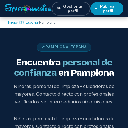
Gestionar
Publicar
✏️
+
perfil
perfil
Inicio
›
🇪🇸 España
›
Pamplona
📍 PAMPLONA, ESPAÑA
Encuentra
personal de
confianza
en Pamplona
Niñeras, personal de limpieza y cuidadores de
mayores. Contacto directo con profesionales
verificados, sin intermediarios ni comisiones.
Niñeras, personal de limpieza y cuidadores de
mayores. Contacto directo con profesionales