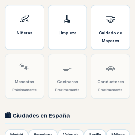
👶
🧹
🤝
Niñeras
Limpieza
Cuidado de
Mayores
🐾
🍳
🚗
Mascotas
Cocineros
Conductores
Próximamente
Próximamente
Próximamente
🏙️ Ciudades en España
Madrid
Barcelona
Valencia
Sevilla
Málaga