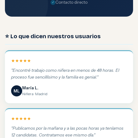
Contacto directo
⭐ Lo que dicen nuestros usuarios
★★★★★
"Encontré trabajo como niñera en menos de 48 horas. El
proceso fue sencillísimo y la familia es genial."
María L.
ML
Niñera · Madrid
★★★★★
"Publicamos por la mañana y a las pocas horas ya teníamos
12 candidatas. Contratamos ese mismo día."