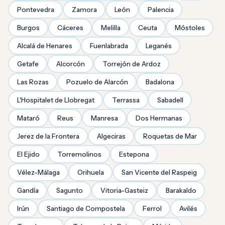
Pontevedra
Zamora
León
Palencia
Burgos
Cáceres
Melilla
Ceuta
Móstoles
Alcalá de Henares
Fuenlabrada
Leganés
Getafe
Alcorcón
Torrejón de Ardoz
Las Rozas
Pozuelo de Alarcón
Badalona
L'Hospitalet de Llobregat
Terrassa
Sabadell
Mataró
Reus
Manresa
Dos Hermanas
Jerez de la Frontera
Algeciras
Roquetas de Mar
El Ejido
Torremolinos
Estepona
Vélez-Málaga
Orihuela
San Vicente del Raspeig
Gandía
Sagunto
Vitoria-Gasteiz
Barakaldo
Irún
Santiago de Compostela
Ferrol
Avilés