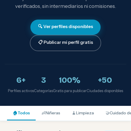
verificados, sin intermediarios ni comisiones.
🔍 Ver perfiles disponibles
📋 Publicar mi perfil gratis
6+
3
100%
+50
Perfiles activos
Categorías
Gratis para publicar
Ciudades disponibles
🏠
Todos
👶
Niñeras
🧹
Limpieza
🤝
Cuidado d