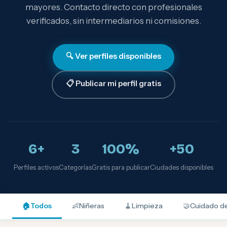
mayores. Contacto directo con profesionales
verificados, sin intermediarios ni comisiones.
🔍 Ver perfiles disponibles
📋 Publicar mi perfil gratis
6+
3
100%
+50
Perfiles activos
Categorías
Gratis para publicar
Ciudades disponibles
🏠
Todos
👶
Niñeras
🧹
Limpieza
🤝
Cuidado d