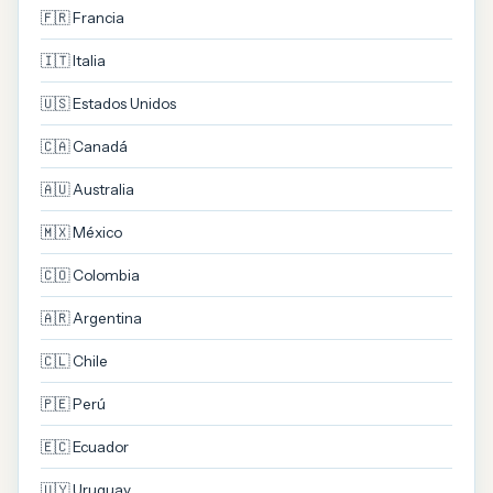
🇫🇷 Francia
🇮🇹 Italia
🇺🇸 Estados Unidos
🇨🇦 Canadá
🇦🇺 Australia
🇲🇽 México
🇨🇴 Colombia
🇦🇷 Argentina
🇨🇱 Chile
🇵🇪 Perú
🇪🇨 Ecuador
🇺🇾 Uruguay