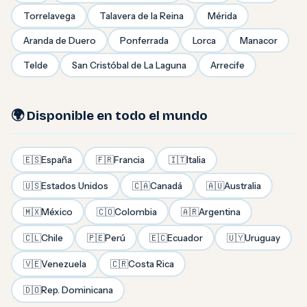
Torrelavega
Talavera de la Reina
Mérida
Aranda de Duero
Ponferrada
Lorca
Manacor
Telde
San Cristóbal de La Laguna
Arrecife
🌍 Disponible en todo el mundo
🇪🇸
España
🇫🇷
Francia
🇮🇹
Italia
🇺🇸
Estados Unidos
🇨🇦
Canadá
🇦🇺
Australia
🇲🇽
México
🇨🇴
Colombia
🇦🇷
Argentina
🇨🇱
Chile
🇵🇪
Perú
🇪🇨
Ecuador
🇺🇾
Uruguay
🇻🇪
Venezuela
🇨🇷
Costa Rica
🇩🇴
Rep. Dominicana