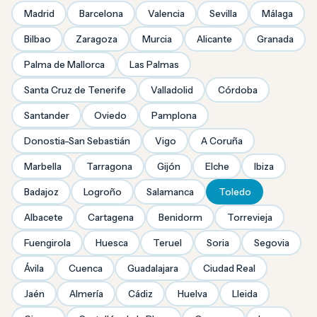
Madrid
Barcelona
Valencia
Sevilla
Málaga
Bilbao
Zaragoza
Murcia
Alicante
Granada
Palma de Mallorca
Las Palmas
Santa Cruz de Tenerife
Valladolid
Córdoba
Santander
Oviedo
Pamplona
Donostia-San Sebastián
Vigo
A Coruña
Marbella
Tarragona
Gijón
Elche
Ibiza
Badajoz
Logroño
Salamanca
Toledo
Albacete
Cartagena
Benidorm
Torrevieja
Fuengirola
Huesca
Teruel
Soria
Segovia
Ávila
Cuenca
Guadalajara
Ciudad Real
Jaén
Almería
Cádiz
Huelva
Lleida