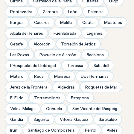
Girona
Castellón de la Plana
Ourense
Lugo
Pontevedra
Zamora
León
Palencia
Burgos
Cáceres
Melilla
Ceuta
Móstoles
Alcalá de Henares
Fuenlabrada
Leganés
Getafe
Alcorcón
Torrejón de Ardoz
Las Rozas
Pozuelo de Alarcón
Badalona
L'Hospitalet de Llobregat
Terrassa
Sabadell
Mataró
Reus
Manresa
Dos Hermanas
Jerez de la Frontera
Algeciras
Roquetas de Mar
El Ejido
Torremolinos
Estepona
Vélez-Málaga
Orihuela
San Vicente del Raspeig
Gandía
Sagunto
Vitoria-Gasteiz
Barakaldo
Irún
Santiago de Compostela
Ferrol
Avilés