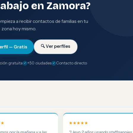
rabajo en Zamora?
 empieza a recibir contactos de familias en tu
zona hoy mismo.
🔍 Ver perfiles
erfil — Gratis
ción gratuita
+50 ciudades
Contacto directo
★★
★★★★★
amos por la mañana y a las
"Llevo 2 años usando staffnannies