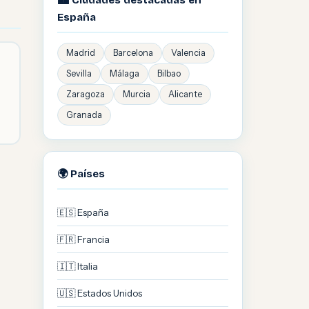
🏙️ Ciudades destacadas en
España
Madrid
Barcelona
Valencia
Sevilla
Málaga
Bilbao
Zaragoza
Murcia
Alicante
Granada
🌍 Países
🇪🇸 España
🇫🇷 Francia
🇮🇹 Italia
🇺🇸 Estados Unidos