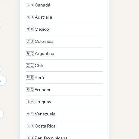
🇨🇦 Canadá
🇦🇺 Australia
🇲🇽 México
🇨🇴 Colombia
🇦🇷 Argentina
🇨🇱 Chile
🇵🇪 Perú
s
🇪🇨 Ecuador
🇺🇾 Uruguay
🇻🇪 Venezuela
🇨🇷 Costa Rica
🇩🇴 Rep. Dominicana