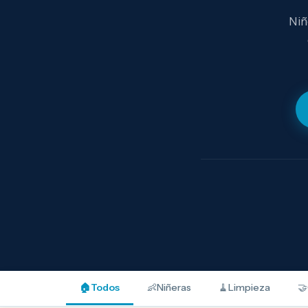
Niñ
🏠
Todos
👶
Niñeras
🧹
Limpieza
🤝