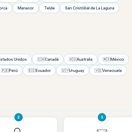
orca
Manacor
Telde
San Cristóbal de La Laguna
stados Unidos
🇨🇦
Canadá
🇦🇺
Australia
🇲🇽
México
🇵🇪
Perú
🇪🇨
Ecuador
🇺🇾
Uruguay
🇻🇪
Venezuela
2
3