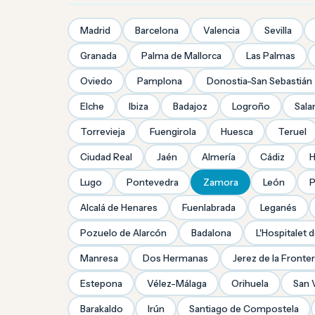
Madrid
Barcelona
Valencia
Sevilla
Granada
Palma de Mallorca
Las Palmas
Oviedo
Pamplona
Donostia-San Sebastián
Elche
Ibiza
Badajoz
Logroño
Sal
Torrevieja
Fuengirola
Huesca
Teruel
Ciudad Real
Jaén
Almería
Cádiz
H
Lugo
Pontevedra
Zamora
León
P
Alcalá de Henares
Fuenlabrada
Leganés
Pozuelo de Alarcón
Badalona
L'Hospitalet 
Manresa
Dos Hermanas
Jerez de la Fronte
Estepona
Vélez-Málaga
Orihuela
San 
Barakaldo
Irún
Santiago de Compostela