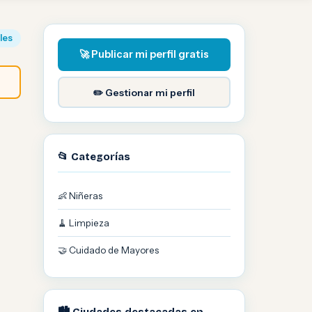
iles
🚀 Publicar mi perfil gratis
✏️ Gestionar mi perfil
📂 Categorías
👶 Niñeras
🧹 Limpieza
🤝 Cuidado de Mayores