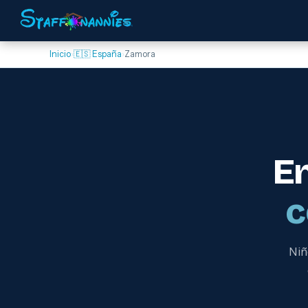
Inicio
›
🇪🇸 España
›
Zamora
E
c
Niñ