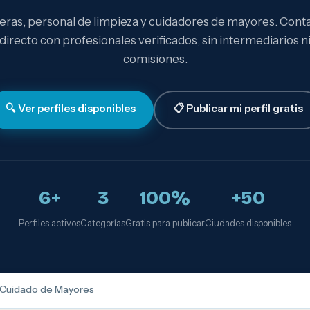
eras, personal de limpieza y cuidadores de mayores. Cont
directo con profesionales verificados, sin intermediarios n
comisiones.
🔍 Ver perfiles disponibles
📋 Publicar mi perfil gratis
6+
3
100%
+50
Perfiles activos
Categorías
Gratis para publicar
Ciudades disponibles
Cuidado de Mayores