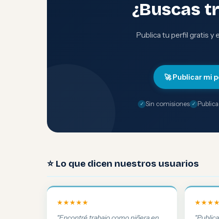
¿Buscas t
Publica tu perfil gratis y
🚀 Publicar mi p
Sin comisiones
Publica
⭐ Lo que dicen nuestros usuarios
★★★★★
★★★
"Encontré trabajo como niñera en
"Public