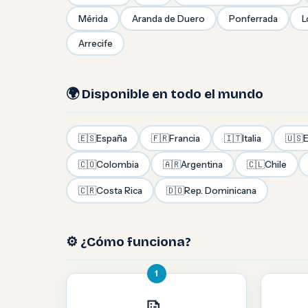
Mérida
Aranda de Duero
Ponferrada
L
Arrecife
🌍 Disponible en todo el mundo
🇪🇸
España
🇫🇷
Francia
🇮🇹
Italia
🇺🇸
E
🇨🇴
Colombia
🇦🇷
Argentina
🇨🇱
Chile
🇨🇷
Costa Rica
🇩🇴
Rep. Dominicana
⚙️ ¿Cómo funciona?
1