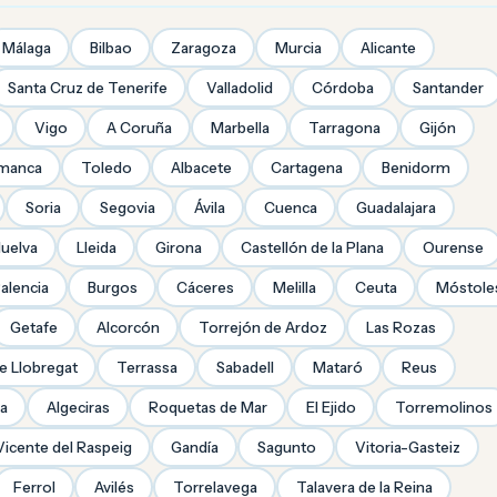
Málaga
Bilbao
Zaragoza
Murcia
Alicante
Santa Cruz de Tenerife
Valladolid
Córdoba
Santander
Vigo
A Coruña
Marbella
Tarragona
Gijón
amanca
Toledo
Albacete
Cartagena
Benidorm
Soria
Segovia
Ávila
Cuenca
Guadalajara
uelva
Lleida
Girona
Castellón de la Plana
Ourense
alencia
Burgos
Cáceres
Melilla
Ceuta
Móstole
Getafe
Alcorcón
Torrejón de Ardoz
Las Rozas
de Llobregat
Terrassa
Sabadell
Mataró
Reus
ra
Algeciras
Roquetas de Mar
El Ejido
Torremolinos
Vicente del Raspeig
Gandía
Sagunto
Vitoria-Gasteiz
Ferrol
Avilés
Torrelavega
Talavera de la Reina