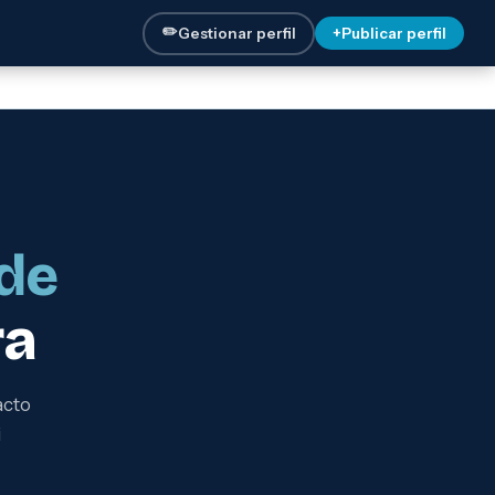
✏️
Gestionar perfil
+
Publicar perfil
de
ra
acto
i