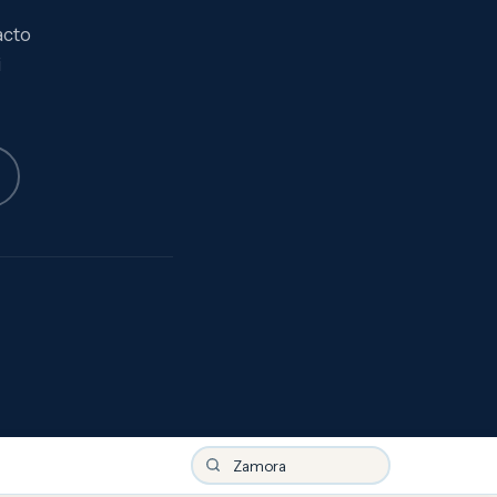
acto
i