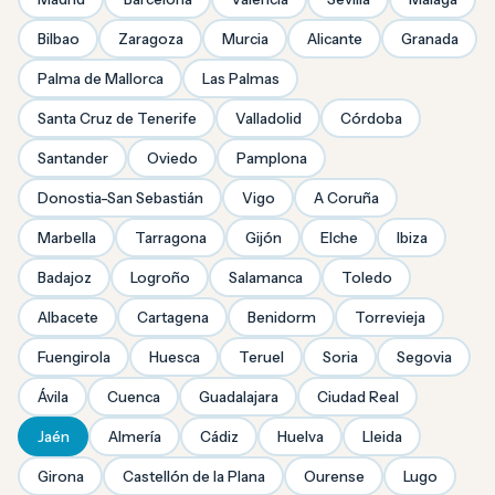
Bilbao
Zaragoza
Murcia
Alicante
Granada
Palma de Mallorca
Las Palmas
Santa Cruz de Tenerife
Valladolid
Córdoba
Santander
Oviedo
Pamplona
Donostia-San Sebastián
Vigo
A Coruña
Marbella
Tarragona
Gijón
Elche
Ibiza
Badajoz
Logroño
Salamanca
Toledo
Albacete
Cartagena
Benidorm
Torrevieja
Fuengirola
Huesca
Teruel
Soria
Segovia
Ávila
Cuenca
Guadalajara
Ciudad Real
Jaén
Almería
Cádiz
Huelva
Lleida
Girona
Castellón de la Plana
Ourense
Lugo