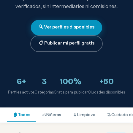
verificados, sin intermediarios ni comisiones.
🔍 Ver perfiles disponibles
📋 Publicar mi perfil gratis
6+
3
100%
+50
Perfiles activos
Categorías
Gratis para publicar
Ciudades disponibles
🏠
Todos
👶
Niñeras
🧹
Limpieza
🤝
Cuidado d