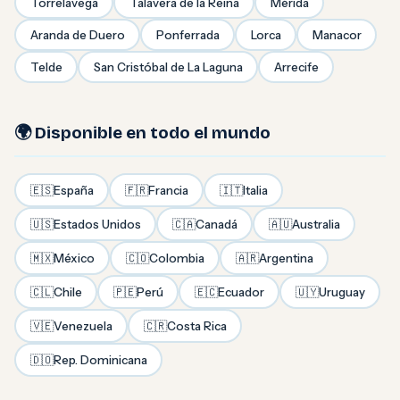
Torrelavega
Talavera de la Reina
Mérida
Aranda de Duero
Ponferrada
Lorca
Manacor
Telde
San Cristóbal de La Laguna
Arrecife
🌍 Disponible en todo el mundo
🇪🇸
España
🇫🇷
Francia
🇮🇹
Italia
🇺🇸
Estados Unidos
🇨🇦
Canadá
🇦🇺
Australia
🇲🇽
México
🇨🇴
Colombia
🇦🇷
Argentina
🇨🇱
Chile
🇵🇪
Perú
🇪🇨
Ecuador
🇺🇾
Uruguay
🇻🇪
Venezuela
🇨🇷
Costa Rica
🇩🇴
Rep. Dominicana