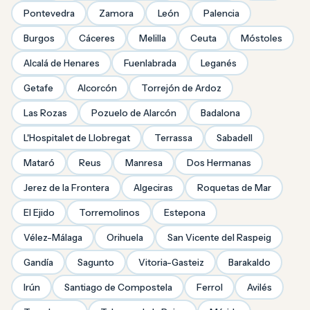
Pontevedra
Zamora
León
Palencia
Burgos
Cáceres
Melilla
Ceuta
Móstoles
Alcalá de Henares
Fuenlabrada
Leganés
Getafe
Alcorcón
Torrejón de Ardoz
Las Rozas
Pozuelo de Alarcón
Badalona
L'Hospitalet de Llobregat
Terrassa
Sabadell
Mataró
Reus
Manresa
Dos Hermanas
Jerez de la Frontera
Algeciras
Roquetas de Mar
El Ejido
Torremolinos
Estepona
Vélez-Málaga
Orihuela
San Vicente del Raspeig
Gandía
Sagunto
Vitoria-Gasteiz
Barakaldo
Irún
Santiago de Compostela
Ferrol
Avilés