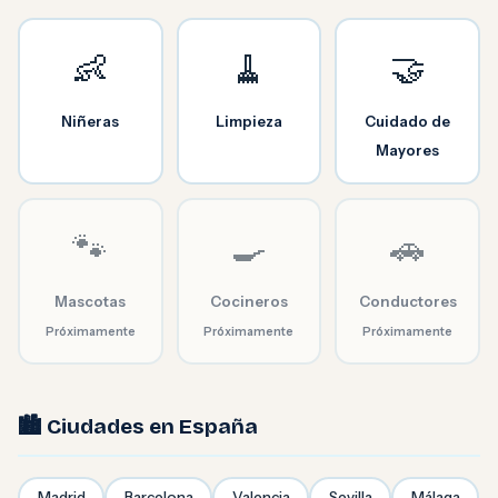
👶
🧹
🤝
Niñeras
Limpieza
Cuidado de
Mayores
🐾
🍳
🚗
Mascotas
Cocineros
Conductores
Próximamente
Próximamente
Próximamente
🏙️ Ciudades en España
Madrid
Barcelona
Valencia
Sevilla
Málaga