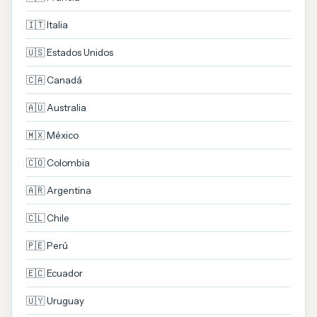
🇮🇹 Italia
🇺🇸 Estados Unidos
🇨🇦 Canadá
🇦🇺 Australia
🇲🇽 México
🇨🇴 Colombia
🇦🇷 Argentina
🇨🇱 Chile
🇵🇪 Perú
🇪🇨 Ecuador
🇺🇾 Uruguay