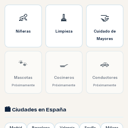
👶
🧹
🤝
Niñeras
Limpieza
Cuidado de
Mayores
🐾
🍳
🚗
Mascotas
Cocineros
Conductores
Próximamente
Próximamente
Próximamente
🏙️ Ciudades en España
Madrid
Barcelona
Valencia
Sevilla
Málaga