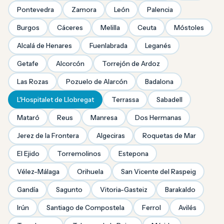
Pontevedra
Zamora
León
Palencia
Burgos
Cáceres
Melilla
Ceuta
Móstoles
Alcalá de Henares
Fuenlabrada
Leganés
Getafe
Alcorcón
Torrejón de Ardoz
Las Rozas
Pozuelo de Alarcón
Badalona
L'Hospitalet de Llobregat
Terrassa
Sabadell
Mataró
Reus
Manresa
Dos Hermanas
Jerez de la Frontera
Algeciras
Roquetas de Mar
El Ejido
Torremolinos
Estepona
Vélez-Málaga
Orihuela
San Vicente del Raspeig
Gandía
Sagunto
Vitoria-Gasteiz
Barakaldo
Irún
Santiago de Compostela
Ferrol
Avilés