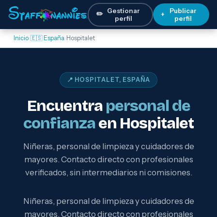
Gestionar
Publicar
✏️
+
perfil
perfil
Inicio
›
🇪🇸 España
›
Hospitalet
📍 HOSPITALET, ESPAÑA
Encuentra
personal de
confianza
en Hospitalet
Niñeras, personal de limpieza y cuidadores de
mayores. Contacto directo con profesionales
verificados, sin intermediarios ni comisiones.
Niñeras, personal de limpieza y cuidadores de
mayores. Contacto directo con profesionales