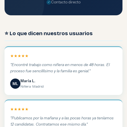
Contacto directo
⭐ Lo que dicen nuestros usuarios
★★★★★
"Encontré trabajo como niñera en menos de 48 horas. El
proceso fue sencillísimo y la familia es genial."
María L.
ML
Niñera · Madrid
★★★★★
"Publicamos por la mañana y a las pocas horas ya teníamos
12 candidatas. Contratamos ese mismo día."