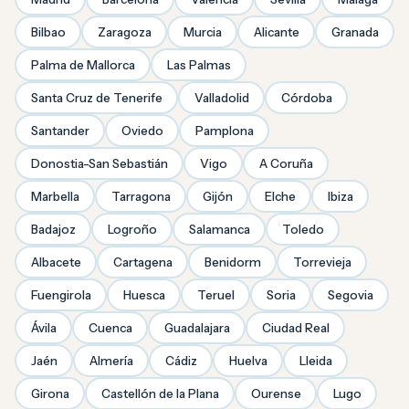
Bilbao
Zaragoza
Murcia
Alicante
Granada
Palma de Mallorca
Las Palmas
Santa Cruz de Tenerife
Valladolid
Córdoba
Santander
Oviedo
Pamplona
Donostia-San Sebastián
Vigo
A Coruña
Marbella
Tarragona
Gijón
Elche
Ibiza
Badajoz
Logroño
Salamanca
Toledo
Albacete
Cartagena
Benidorm
Torrevieja
Fuengirola
Huesca
Teruel
Soria
Segovia
Ávila
Cuenca
Guadalajara
Ciudad Real
Jaén
Almería
Cádiz
Huelva
Lleida
Girona
Castellón de la Plana
Ourense
Lugo