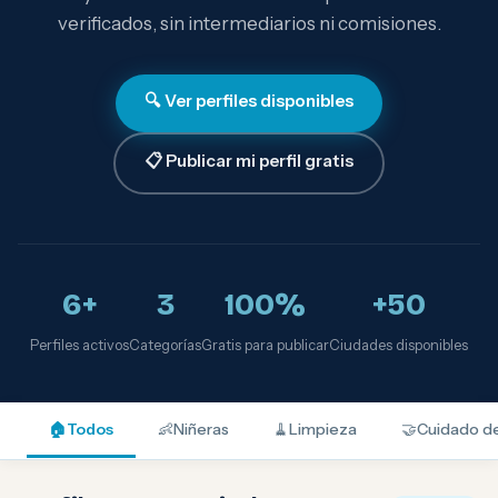
verificados, sin intermediarios ni comisiones.
🔍 Ver perfiles disponibles
📋 Publicar mi perfil gratis
6+
3
100%
+50
Perfiles activos
Categorías
Gratis para publicar
Ciudades disponibles
🏠
Todos
👶
Niñeras
🧹
Limpieza
🤝
Cuidado d