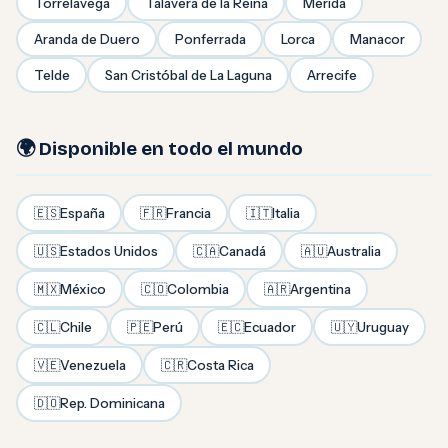
Torrelavega
Talavera de la Reina
Mérida
Aranda de Duero
Ponferrada
Lorca
Manacor
Telde
San Cristóbal de La Laguna
Arrecife
🌍 Disponible en todo el mundo
🇪🇸
España
🇫🇷
Francia
🇮🇹
Italia
🇺🇸
Estados Unidos
🇨🇦
Canadá
🇦🇺
Australia
🇲🇽
México
🇨🇴
Colombia
🇦🇷
Argentina
🇨🇱
Chile
🇵🇪
Perú
🇪🇨
Ecuador
🇺🇾
Uruguay
🇻🇪
Venezuela
🇨🇷
Costa Rica
🇩🇴
Rep. Dominicana