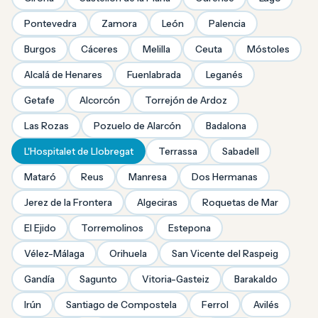
Pontevedra
Zamora
León
Palencia
Burgos
Cáceres
Melilla
Ceuta
Móstoles
Alcalá de Henares
Fuenlabrada
Leganés
Getafe
Alcorcón
Torrejón de Ardoz
Las Rozas
Pozuelo de Alarcón
Badalona
L'Hospitalet de Llobregat
Terrassa
Sabadell
Mataró
Reus
Manresa
Dos Hermanas
Jerez de la Frontera
Algeciras
Roquetas de Mar
El Ejido
Torremolinos
Estepona
Vélez-Málaga
Orihuela
San Vicente del Raspeig
Gandía
Sagunto
Vitoria-Gasteiz
Barakaldo
Irún
Santiago de Compostela
Ferrol
Avilés