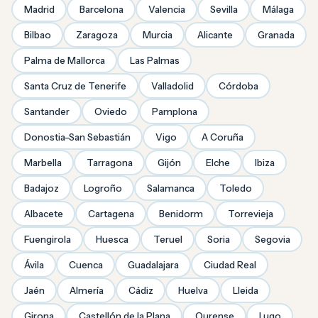
Madrid
Barcelona
Valencia
Sevilla
Málaga
Bilbao
Zaragoza
Murcia
Alicante
Granada
Palma de Mallorca
Las Palmas
Santa Cruz de Tenerife
Valladolid
Córdoba
Santander
Oviedo
Pamplona
Donostia-San Sebastián
Vigo
A Coruña
Marbella
Tarragona
Gijón
Elche
Ibiza
Badajoz
Logroño
Salamanca
Toledo
Albacete
Cartagena
Benidorm
Torrevieja
Fuengirola
Huesca
Teruel
Soria
Segovia
Ávila
Cuenca
Guadalajara
Ciudad Real
Jaén
Almería
Cádiz
Huelva
Lleida
Girona
Castellón de la Plana
Ourense
Lugo