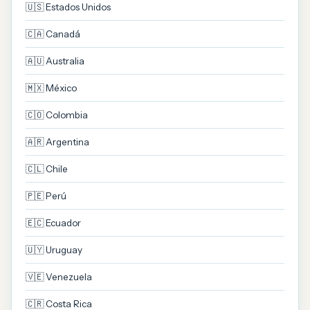
🇺🇸 Estados Unidos
🇨🇦 Canadá
🇦🇺 Australia
🇲🇽 México
🇨🇴 Colombia
🇦🇷 Argentina
🇨🇱 Chile
🇵🇪 Perú
🇪🇨 Ecuador
🇺🇾 Uruguay
🇻🇪 Venezuela
🇨🇷 Costa Rica