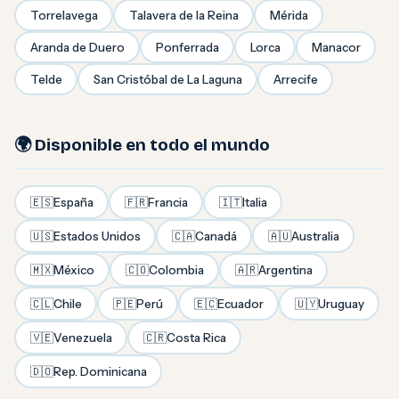
Torrelavega
Talavera de la Reina
Mérida
Aranda de Duero
Ponferrada
Lorca
Manacor
Telde
San Cristóbal de La Laguna
Arrecife
🌍 Disponible en todo el mundo
🇪🇸
España
🇫🇷
Francia
🇮🇹
Italia
🇺🇸
Estados Unidos
🇨🇦
Canadá
🇦🇺
Australia
🇲🇽
México
🇨🇴
Colombia
🇦🇷
Argentina
🇨🇱
Chile
🇵🇪
Perú
🇪🇨
Ecuador
🇺🇾
Uruguay
🇻🇪
Venezuela
🇨🇷
Costa Rica
🇩🇴
Rep. Dominicana