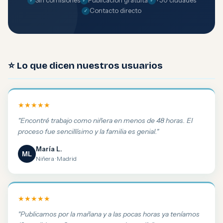
Sin comisiones
Publicación gratuita
+50 ciudades
Contacto directo
⭐ Lo que dicen nuestros usuarios
★★★★★
"Encontré trabajo como niñera en menos de 48 horas. El
proceso fue sencillísimo y la familia es genial."
María L.
ML
Niñera · Madrid
★★★★★
"Publicamos por la mañana y a las pocas horas ya teníamos