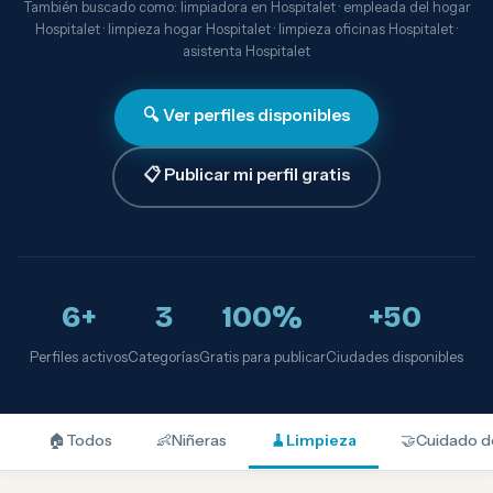
También buscado como: limpiadora en Hospitalet · empleada del hogar
Hospitalet · limpieza hogar Hospitalet · limpieza oficinas Hospitalet ·
asistenta Hospitalet
🔍 Ver perfiles disponibles
📋 Publicar mi perfil gratis
6+
3
100%
+50
Perfiles activos
Categorías
Gratis para publicar
Ciudades disponibles
🏠
Todos
👶
Niñeras
🧹
Limpieza
🤝
Cuidado d