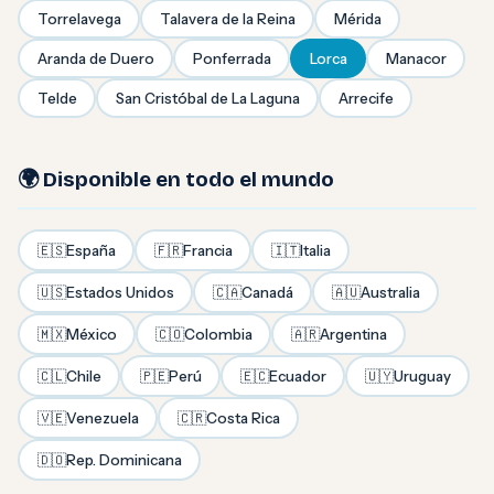
Torrelavega
Talavera de la Reina
Mérida
Aranda de Duero
Ponferrada
Lorca
Manacor
Telde
San Cristóbal de La Laguna
Arrecife
🌍 Disponible en todo el mundo
🇪🇸
España
🇫🇷
Francia
🇮🇹
Italia
🇺🇸
Estados Unidos
🇨🇦
Canadá
🇦🇺
Australia
🇲🇽
México
🇨🇴
Colombia
🇦🇷
Argentina
🇨🇱
Chile
🇵🇪
Perú
🇪🇨
Ecuador
🇺🇾
Uruguay
🇻🇪
Venezuela
🇨🇷
Costa Rica
🇩🇴
Rep. Dominicana