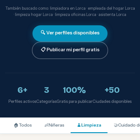
También buscado como: limpiadora en Lorca · empleada del hogar Lorca
· limpieza hogar Lorca · limpieza oficinas Lorca · asistenta Lorca
🔍 Ver perfiles disponibles
📋 Publicar mi perfil gratis
6+
3
100%
+50
Perfiles activos
Categorías
Gratis para publicar
Ciudades disponibles
🏠
Todos
👶
Niñeras
🧹
Limpieza
🤝
Cuidado d