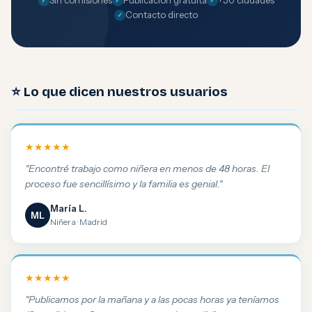
Sin comisiones
Publicación gratuita
+50 ciudades
Contacto directo
⭐ Lo que dicen nuestros usuarios
★★★★★
"Encontré trabajo como niñera en menos de 48 horas. El
proceso fue sencillísimo y la familia es genial."
María L.
ML
Niñera · Madrid
★★★★★
"Publicamos por la mañana y a las pocas horas ya teníamos