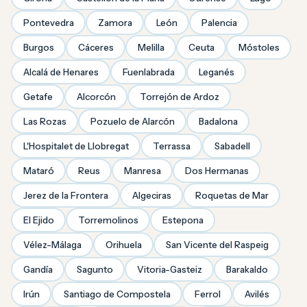
Pontevedra
Zamora
León
Palencia
Burgos
Cáceres
Melilla
Ceuta
Móstoles
Alcalá de Henares
Fuenlabrada
Leganés
Getafe
Alcorcón
Torrejón de Ardoz
Las Rozas
Pozuelo de Alarcón
Badalona
L'Hospitalet de Llobregat
Terrassa
Sabadell
Mataró
Reus
Manresa
Dos Hermanas
Jerez de la Frontera
Algeciras
Roquetas de Mar
El Ejido
Torremolinos
Estepona
Vélez-Málaga
Orihuela
San Vicente del Raspeig
Gandía
Sagunto
Vitoria-Gasteiz
Barakaldo
Irún
Santiago de Compostela
Ferrol
Avilés