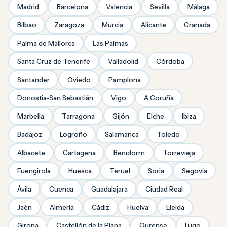
Madrid
Barcelona
Valencia
Sevilla
Málaga
Bilbao
Zaragoza
Murcia
Alicante
Granada
Palma de Mallorca
Las Palmas
Santa Cruz de Tenerife
Valladolid
Córdoba
Santander
Oviedo
Pamplona
Donostia-San Sebastián
Vigo
A Coruña
Marbella
Tarragona
Gijón
Elche
Ibiza
Badajoz
Logroño
Salamanca
Toledo
Albacete
Cartagena
Benidorm
Torrevieja
Fuengirola
Huesca
Teruel
Soria
Segovia
Ávila
Cuenca
Guadalajara
Ciudad Real
Jaén
Almería
Cádiz
Huelva
Lleida
Girona
Castellón de la Plana
Ourense
Lugo