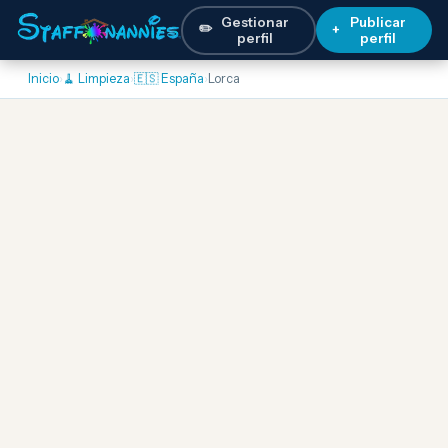
Gestionar
Publicar
✏️
+
perfil
perfil
Inicio
›
🧹 Limpieza
›
🇪🇸 España
›
Lorca