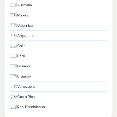
🇦🇺 Australia
🇲🇽 México
🇨🇴 Colombia
🇦🇷 Argentina
🇨🇱 Chile
🇵🇪 Perú
🇪🇨 Ecuador
🇺🇾 Uruguay
🇻🇪 Venezuela
🇨🇷 Costa Rica
🇩🇴 Rep. Dominicana