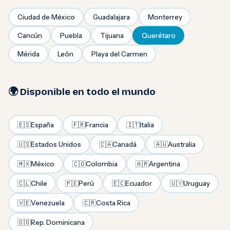
Ciudad de México
Guadalajara
Monterrey
Cancún
Puebla
Tijuana
Querétaro
Mérida
León
Playa del Carmen
🌍 Disponible en todo el mundo
🇪🇸
España
🇫🇷
Francia
🇮🇹
Italia
🇺🇸
Estados Unidos
🇨🇦
Canadá
🇦🇺
Australia
🇲🇽
México
🇨🇴
Colombia
🇦🇷
Argentina
🇨🇱
Chile
🇵🇪
Perú
🇪🇨
Ecuador
🇺🇾
Uruguay
🇻🇪
Venezuela
🇨🇷
Costa Rica
🇩🇴
Rep. Dominicana