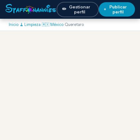
Gestionar
Publicar
✏️
+
perfil
perfil
Inicio
›
🧹 Limpieza
›
🇲🇽 México
›
Queretaro