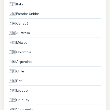
🇮🇹 Italia
🇺🇸 Estados Unidos
🇨🇦 Canadá
🇦🇺 Australia
🇲🇽 México
🇨🇴 Colombia
🇦🇷 Argentina
🇨🇱 Chile
🇵🇪 Perú
🇪🇨 Ecuador
🇺🇾 Uruguay
🇻🇪 Venezuela