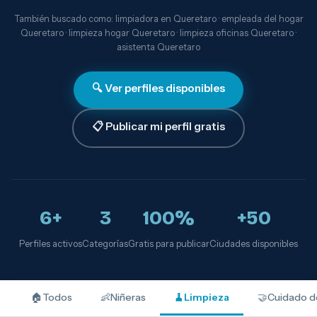
También buscado como: limpiadora en Queretaro · empleada del hogar
Queretaro · limpieza hogar Queretaro · limpieza oficinas Queretaro ·
asistenta Queretaro
🔍 Ver perfiles disponibles
📋 Publicar mi perfil gratis
6+
3
100%
+50
Perfiles activos
Categorías
Gratis para publicar
Ciudades disponibles
🏠
Todos
👶
Niñeras
🧹
Limpieza
🤝
Cuidado d