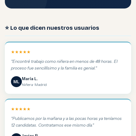
⭐ Lo que dicen nuestros usuarios
★★★★★
"Encontré trabajo como niñera en menos de 48 horas. El
proceso fue sencillísimo y la familia es genial."
María L.
ML
Niñera · Madrid
★★★★★
"Publicamos por la mañana y a las pocas horas ya teníamos
12 candidatas. Contratamos ese mismo día."
Javier P.