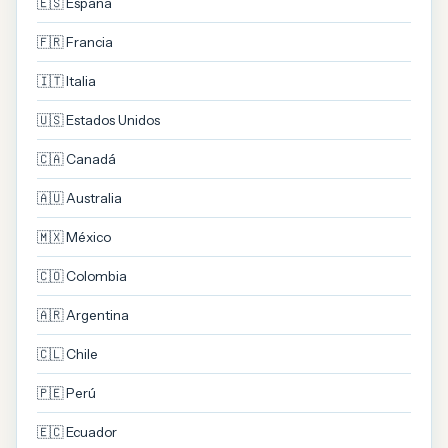
🇪🇸 España
🇫🇷 Francia
🇮🇹 Italia
🇺🇸 Estados Unidos
🇨🇦 Canadá
🇦🇺 Australia
🇲🇽 México
🇨🇴 Colombia
🇦🇷 Argentina
🇨🇱 Chile
🇵🇪 Perú
🇪🇨 Ecuador