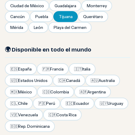
Ciudad de México
Guadalajara
Monterrey
Cancún
Puebla
Tijuana
Querétaro
Mérida
León
Playa del Carmen
🌍 Disponible en todo el mundo
🇪🇸
España
🇫🇷
Francia
🇮🇹
Italia
🇺🇸
Estados Unidos
🇨🇦
Canadá
🇦🇺
Australia
🇲🇽
México
🇨🇴
Colombia
🇦🇷
Argentina
🇨🇱
Chile
🇵🇪
Perú
🇪🇨
Ecuador
🇺🇾
Uruguay
🇻🇪
Venezuela
🇨🇷
Costa Rica
🇩🇴
Rep. Dominicana