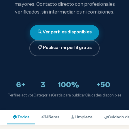
mayores. Contacto directo con profesionales
verificados, sin intermediarios ni comisiones.
🔍 Ver perfiles disponibles
📋 Publicar mi perfil gratis
6+
3
100%
+50
Perfiles activos
Categorías
Gratis para publicar
Ciudades disponibles
🏠
Todos
👶
Niñeras
🧹
Limpieza
🤝
Cuidado d