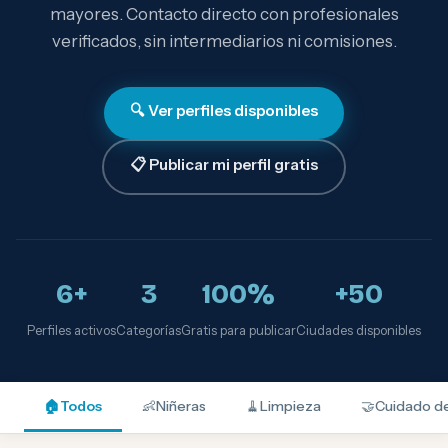
mayores. Contacto directo con profesionales
verificados, sin intermediarios ni comisiones.
🔍 Ver perfiles disponibles
📋 Publicar mi perfil gratis
6+
3
100%
+50
Perfiles activos
Categorías
Gratis para publicar
Ciudades disponibles
🏠
Todos
👶
Niñeras
🧹
Limpieza
🤝
Cuidado d