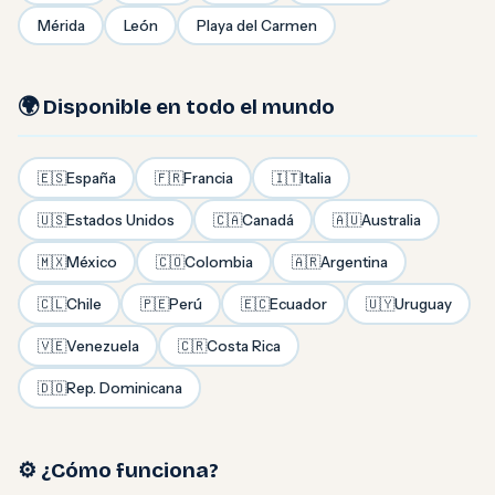
Mérida
León
Playa del Carmen
🌍 Disponible en todo el mundo
🇪🇸
España
🇫🇷
Francia
🇮🇹
Italia
🇺🇸
Estados Unidos
🇨🇦
Canadá
🇦🇺
Australia
🇲🇽
México
🇨🇴
Colombia
🇦🇷
Argentina
🇨🇱
Chile
🇵🇪
Perú
🇪🇨
Ecuador
🇺🇾
Uruguay
🇻🇪
Venezuela
🇨🇷
Costa Rica
🇩🇴
Rep. Dominicana
⚙️ ¿Cómo funciona?