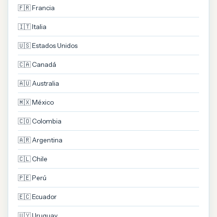
🇫🇷 Francia
🇮🇹 Italia
🇺🇸 Estados Unidos
🇨🇦 Canadá
🇦🇺 Australia
🇲🇽 México
🇨🇴 Colombia
🇦🇷 Argentina
🇨🇱 Chile
🇵🇪 Perú
🇪🇨 Ecuador
🇺🇾 Uruguay