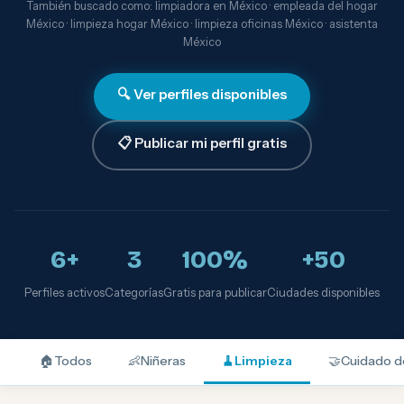
También buscado como: limpiadora en México · empleada del hogar
México · limpieza hogar México · limpieza oficinas México · asistenta
México
🔍 Ver perfiles disponibles
📋 Publicar mi perfil gratis
6+
3
100%
+50
Perfiles activos
Categorías
Gratis para publicar
Ciudades disponibles
🏠
Todos
👶
Niñeras
🧹
Limpieza
🤝
Cuidado d