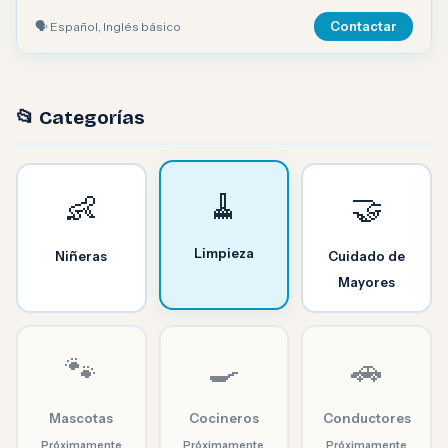
🗣 Español, Inglés básico
Contactar
📂 Categorías
🧹
👶
🤝
Limpieza
Niñeras
Cuidado de
Mayores
🐾
🍳
🚗
Mascotas
Cocineros
Conductores
Próximamente
Próximamente
Próximamente