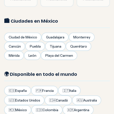
🏙️ Ciudades en México
Ciudad de México
Guadalajara
Monterrey
Cancún
Puebla
Tijuana
Querétaro
Mérida
León
Playa del Carmen
🌍 Disponible en todo el mundo
🇪🇸
España
🇫🇷
Francia
🇮🇹
Italia
🇺🇸
Estados Unidos
🇨🇦
Canadá
🇦🇺
Australia
🇲🇽
México
🇨🇴
Colombia
🇦🇷
Argentina