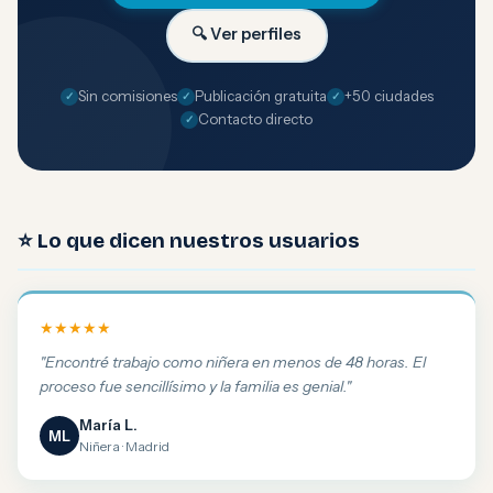
🔍 Ver perfiles
Sin comisiones
Publicación gratuita
+50 ciudades
Contacto directo
⭐ Lo que dicen nuestros usuarios
★★★★★
"Encontré trabajo como niñera en menos de 48 horas. El
proceso fue sencillísimo y la familia es genial."
María L.
ML
Niñera · Madrid