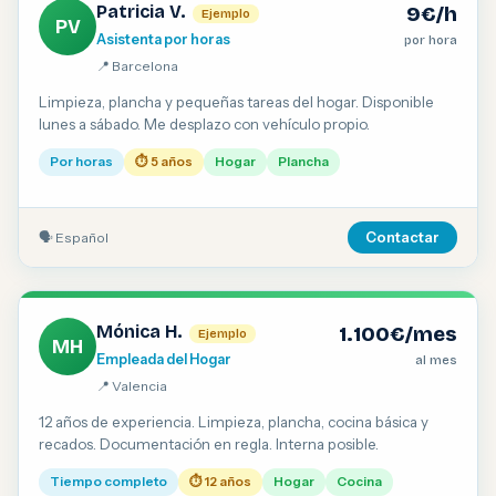
Patricia V.
9€/h
Ejemplo
PV
Asistenta por horas
por hora
📍 Barcelona
Limpieza, plancha y pequeñas tareas del hogar. Disponible
lunes a sábado. Me desplazo con vehículo propio.
Por horas
⏱ 5 años
Hogar
Plancha
🗣 Español
Contactar
Mónica H.
1.100€/mes
Ejemplo
MH
Empleada del Hogar
al mes
📍 Valencia
12 años de experiencia. Limpieza, plancha, cocina básica y
recados. Documentación en regla. Interna posible.
Tiempo completo
⏱ 12 años
Hogar
Cocina