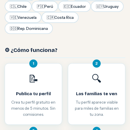
🇨🇱
Chile
🇵🇪
Perú
🇪🇨
Ecuador
🇺🇾
Uruguay
🇻🇪
Venezuela
🇨🇷
Costa Rica
🇩🇴
Rep. Dominicana
⚙️ ¿Cómo funciona?
1
2
📝
🔍
Publica tu perfil
Las familias te ven
Crea tu perfil gratuito en
Tu perfil aparece visible
menos de 5 minutos. Sin
para miles de familias en
comisiones.
tu zona.