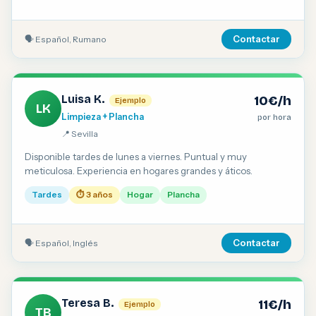
🗣 Español, Rumano
Contactar
Luisa K.
10€/h
Ejemplo
LK
Limpieza + Plancha
por hora
📍 Sevilla
Disponible tardes de lunes a viernes. Puntual y muy
meticulosa. Experiencia en hogares grandes y áticos.
Tardes
⏱ 3 años
Hogar
Plancha
🗣 Español, Inglés
Contactar
Teresa B.
11€/h
Ejemplo
TB