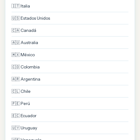
🇮🇹 Italia
🇺🇸 Estados Unidos
🇨🇦 Canadá
🇦🇺 Australia
🇲🇽 México
🇨🇴 Colombia
🇦🇷 Argentina
🇨🇱 Chile
🇵🇪 Perú
🇪🇨 Ecuador
🇺🇾 Uruguay