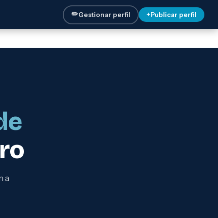
✏️
Gestionar perfil
+
Publicar perfil
de
ro
n a