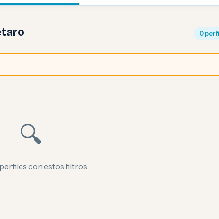
etaro
0 perf
🔍
perfiles con estos filtros.