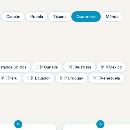
Cancún
Puebla
Tijuana
Querétaro
Mérida
stados Unidos
🇨🇦
Canadá
🇦🇺
Australia
🇲🇽
México
🇵🇪
Perú
🇪🇨
Ecuador
🇺🇾
Uruguay
🇻🇪
Venezuela
2
3