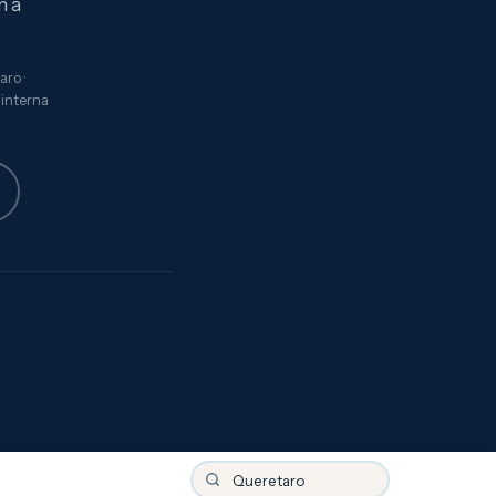
n a
ro ·
 interna