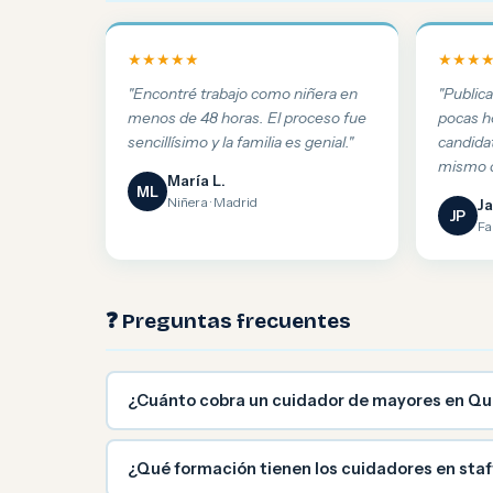
★★★★★
★★★
"Encontré trabajo como niñera en
"Public
menos de 48 horas. El proceso fue
pocas h
sencillísimo y la familia es genial."
candida
mismo d
María L.
ML
Niñera · Madrid
Ja
JP
Fa
❓ Preguntas frecuentes
¿Cuánto cobra un cuidador de mayores en Qu
¿Qué formación tienen los cuidadores en sta