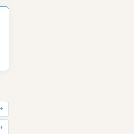
.
+
+