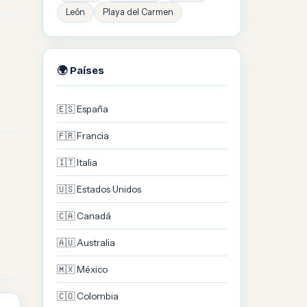
León
Playa del Carmen
🌍 Países
🇪🇸 España
🇫🇷 Francia
🇮🇹 Italia
🇺🇸 Estados Unidos
🇨🇦 Canadá
🇦🇺 Australia
🇲🇽 México
🇨🇴 Colombia