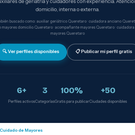
xiliares de geriatría y cuidadores con experiencia. Atenció
domicilio, interna o externa.
bién buscado como: auxiliar geriátrico Queretaro · cuidadora anciano Quereta
 mayores domicilio Queretaro · acompañante mayores Queretaro · cuidadora
mayores Queretaro
🔍 Ver perfiles disponibles
📋 Publicar mi perfil gratis
6+
3
100%
+50
Perfiles activos
Categorías
Gratis para publicar
Ciudades disponibles
Cuidado de Mayores