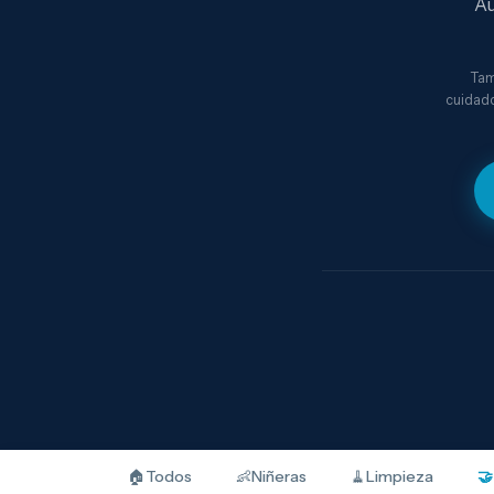
Au
Tam
cuidado
🏠
Todos
👶
Niñeras
🧹
Limpieza
🤝