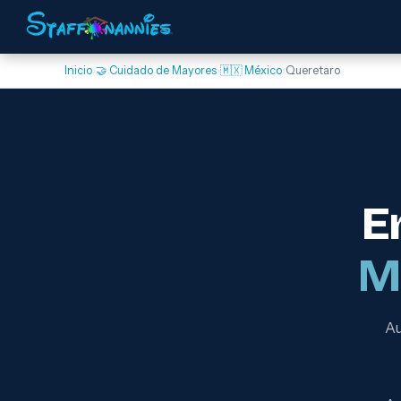
Inicio
›
🤝 Cuidado de Mayores
›
🇲🇽 México
›
Queretaro
E
M
Au