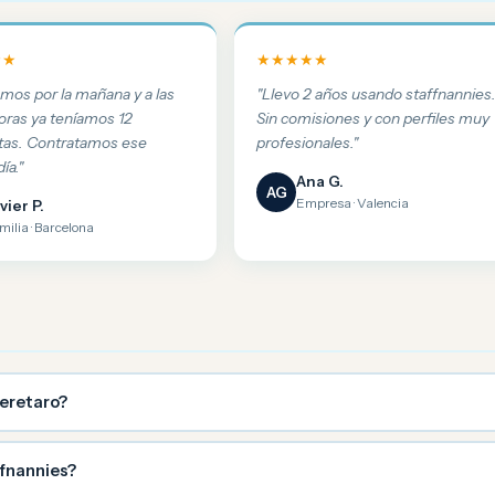
★★
★★★★★
amos por la mañana y a las
"Llevo 2 años usando staffnannies
oras ya teníamos 12
Sin comisiones y con perfiles muy
tas. Contratamos ese
profesionales."
ía."
Ana G.
AG
Empresa · Valencia
vier P.
milia · Barcelona
eretaro?
ffnannies?