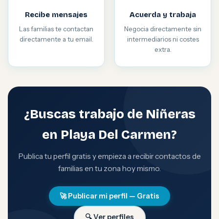
Recibe mensajes
Acuerda y trabaja
Las familias te contactan
Negocia directamente sin
directamente a tu email.
intermediarios ni costes
extra.
¿Buscas trabajo de Niñeras
en Playa Del Carmen?
Publica tu perfil gratis y empieza a recibir contactos de
familias en tu zona hoy mismo.
🚀 Publicar mi perfil — Gratis
🔍 Ver perfiles