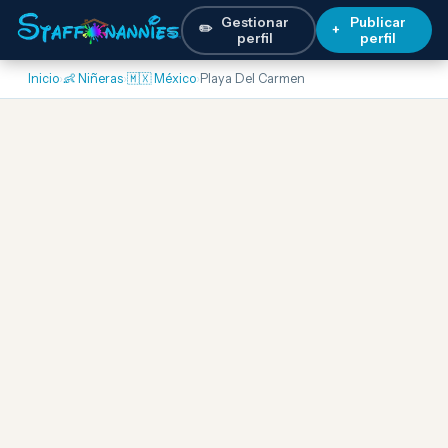
Gestionar
Publicar
✏️
+
perfil
perfil
Inicio
›
👶 Niñeras
›
🇲🇽 México
›
Playa Del Carmen