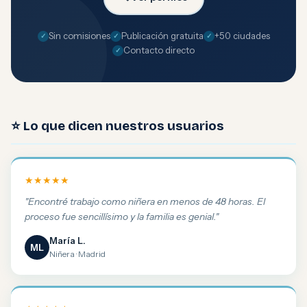
Sin comisiones
Publicación gratuita
+50 ciudades
Contacto directo
⭐ Lo que dicen nuestros usuarios
★★★★★
"Encontré trabajo como niñera en menos de 48 horas. El
proceso fue sencillísimo y la familia es genial."
María L.
ML
Niñera · Madrid