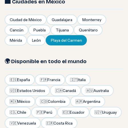
🏙️ Ciudades en México
Ciudad de México
Guadalajara
Monterrey
Cancún
Puebla
Tijuana
Querétaro
Mérida
León
Playa del Carmen
🌍 Disponible en todo el mundo
🇪🇸
España
🇫🇷
Francia
🇮🇹
Italia
🇺🇸
Estados Unidos
🇨🇦
Canadá
🇦🇺
Australia
🇲🇽
México
🇨🇴
Colombia
🇦🇷
Argentina
🇨🇱
Chile
🇵🇪
Perú
🇪🇨
Ecuador
🇺🇾
Uruguay
🇻🇪
Venezuela
🇨🇷
Costa Rica