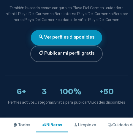
También buscado como: canguro en Playa Del Carmen · cuidadora
infantil Playa Del Carmen · niñera interna Playa Del Carmen · niñera por
horas Playa Del Carmen · cuidado de niños Playa Del Carmen
🔍 Ver perfiles disponibles
📋 Publicar mi perfil gratis
6+
3
100%
+50
Perfiles activos
Categorías
Gratis para publicar
Ciudades disponibles
🏠
Todos
👶
Niñeras
🧹
Limpieza
🤝
Cuidado d