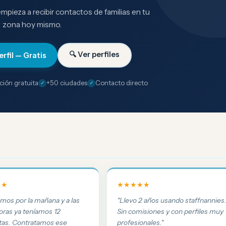
 empieza a recibir contactos de familias en tu
zona hoy mismo.
🔍 Ver perfiles
erfil — Gratis
ción gratuita
+50 ciudades
Contacto directo
★★
★★★★★
amos por la mañana y a las
"Llevo 2 años usando staffnannies
oras ya teníamos 12
Sin comisiones y con perfiles muy
tas. Contratamos ese
profesionales."