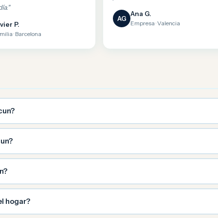
ía."
Ana G.
AG
Empresa · Valencia
vier P.
milia · Barcelona
cun?
cun?
n?
el hogar?