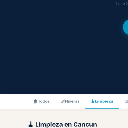
También
🏠
Todos
👶
Niñeras
🧹
Limpieza

🧹 Limpieza en Cancun