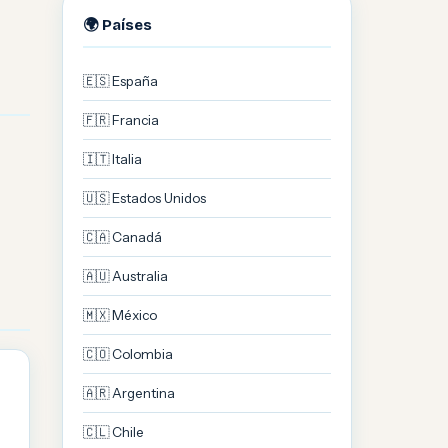
🌍 Países
🇪🇸 España
🇫🇷 Francia
🇮🇹 Italia
🇺🇸 Estados Unidos
🇨🇦 Canadá
🇦🇺 Australia
🇲🇽 México
🇨🇴 Colombia
🇦🇷 Argentina
🇨🇱 Chile