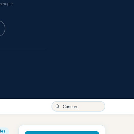
za hogar
iles