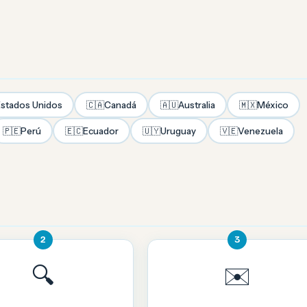
stados Unidos
🇨🇦
Canadá
🇦🇺
Australia
🇲🇽
México
🇵🇪
Perú
🇪🇨
Ecuador
🇺🇾
Uruguay
🇻🇪
Venezuela
2
3
🔍
✉️