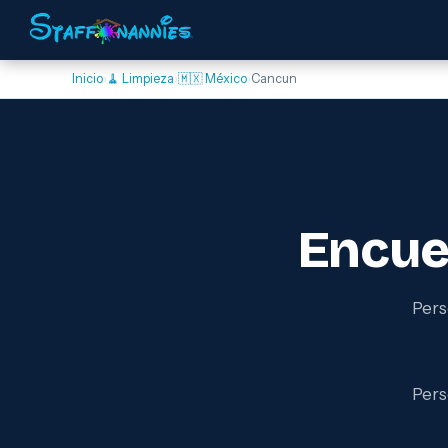
Inicio
›
🧹 Limpieza
›
🇲🇽 México
›
Cancun
Encue
Pers
Pers