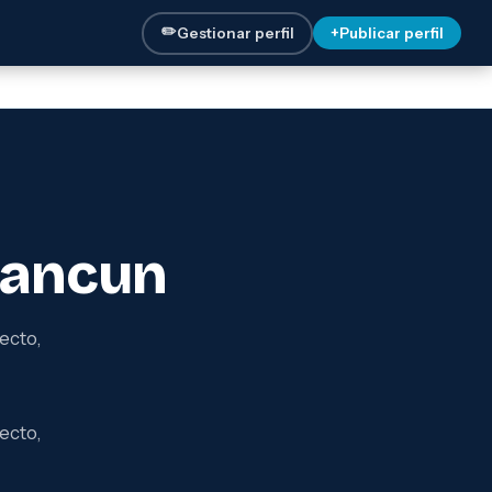
✏️
Gestionar perfil
+
Publicar perfil
Cancun
ecto,
ecto,