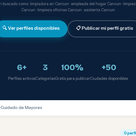
 buscado como: limpiadora en Cancun · empleada del hogar Cancun · limpie
Cancun · limpieza oficinas Cancun · asistenta Cancun
🔍 Ver perfiles disponibles
📋 Publicar mi perfil gratis
6+
3
100%
+50
Perfiles activos
Categorías
Gratis para publicar
Ciudades disponibles

Cuidado de Mayores
0 perf