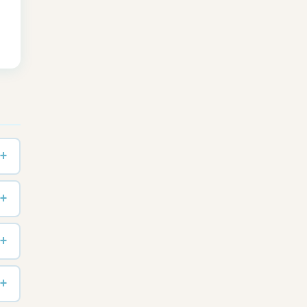
+
+
+
+