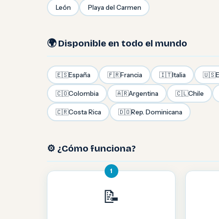
León
Playa del Carmen
🌍 Disponible en todo el mundo
🇪🇸
España
🇫🇷
Francia
🇮🇹
Italia
🇺🇸
E
🇨🇴
Colombia
🇦🇷
Argentina
🇨🇱
Chile
🇨🇷
Costa Rica
🇩🇴
Rep. Dominicana
⚙️ ¿Cómo funciona?
1
📝