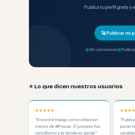
Publica tu perfil gratis y
🚀 Publicar mi p
Sin comisiones
Publica
⭐ Lo que dicen nuestros usuarios
★★★★★
★★★
"Encontré trabajo como niñera en
"Public
menos de 48 horas. El proceso fue
pocas h
sencillísimo y la familia es genial."
candida