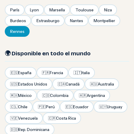
París
Lyon
Marsella
Toulouse
Niza
Burdeos
Estrasburgo
Nantes
Montpellier
Rennes
🌍 Disponible en todo el mundo
🇪🇸
España
🇫🇷
Francia
🇮🇹
Italia
🇺🇸
Estados Unidos
🇨🇦
Canadá
🇦🇺
Australia
🇲🇽
México
🇨🇴
Colombia
🇦🇷
Argentina
🇨🇱
Chile
🇵🇪
Perú
🇪🇨
Ecuador
🇺🇾
Uruguay
🇻🇪
Venezuela
🇨🇷
Costa Rica
🇩🇴
Rep. Dominicana