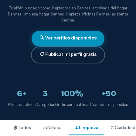
También buscado como: limpiadora en Rennes · empleada del hogar
Rennes · limpieza hogar Rennes · limpieza oficinas Rennes · asistenta
Rennes
🔍 Ver perfiles disponibles
📋 Publicar mi perfil gratis
6+
3
100%
+50
Perfiles activos
Categorías
Gratis para publicar
Ciudades disponibles
🏠
Todos
👶
Niñeras
🧹
Limpieza
🤝
Cuidado d