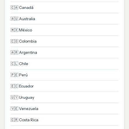
🇨🇦 Canadá
🇦🇺 Australia
🇲🇽 México
🇨🇴 Colombia
🇦🇷 Argentina
🇨🇱 Chile
🇵🇪 Perú
🇪🇨 Ecuador
🇺🇾 Uruguay
🇻🇪 Venezuela
🇨🇷 Costa Rica