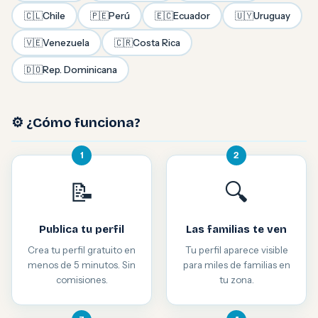
🇨🇱
Chile
🇵🇪
Perú
🇪🇨
Ecuador
🇺🇾
Uruguay
🇻🇪
Venezuela
🇨🇷
Costa Rica
🇩🇴
Rep. Dominicana
⚙️ ¿Cómo funciona?
1
2
📝
🔍
Publica tu perfil
Las familias te ven
Crea tu perfil gratuito en
Tu perfil aparece visible
menos de 5 minutos. Sin
para miles de familias en
comisiones.
tu zona.