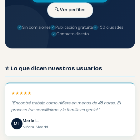
🔍 Ver perfiles
Sin comisiones
Publicación gratuita
+50 ciudades
Contacto directo
⭐ Lo que dicen nuestros usuarios
★★★★★
"Encontré trabajo como niñera en menos de 48 horas. El
proceso fue sencillísimo y la familia es genial."
María L.
ML
Niñera · Madrid