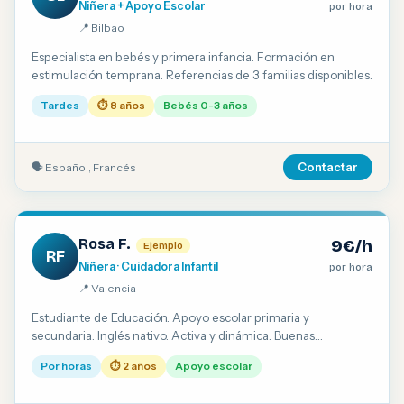
Niñera + Apoyo Escolar
por hora
📍 Bilbao
Especialista en bebés y primera infancia. Formación en
estimulación temprana. Referencias de 3 familias disponibles.
Tardes
⏱ 8 años
Bebés 0-3 años
🗣 Español, Francés
Contactar
Rosa F.
9€/h
Ejemplo
RF
Niñera · Cuidadora Infantil
por hora
📍 Valencia
Estudiante de Educación. Apoyo escolar primaria y
secundaria. Inglés nativo. Activa y dinámica. Buenas
referencias.
Por horas
⏱ 2 años
Apoyo escolar