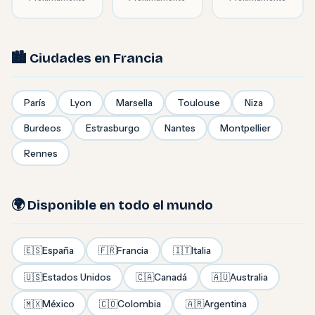
🏙️ Ciudades en Francia
París
Lyon
Marsella
Toulouse
Niza
Burdeos
Estrasburgo
Nantes
Montpellier
Rennes
🌍 Disponible en todo el mundo
🇪🇸
España
🇫🇷
Francia
🇮🇹
Italia
🇺🇸
Estados Unidos
🇨🇦
Canadá
🇦🇺
Australia
🇲🇽
México
🇨🇴
Colombia
🇦🇷
Argentina