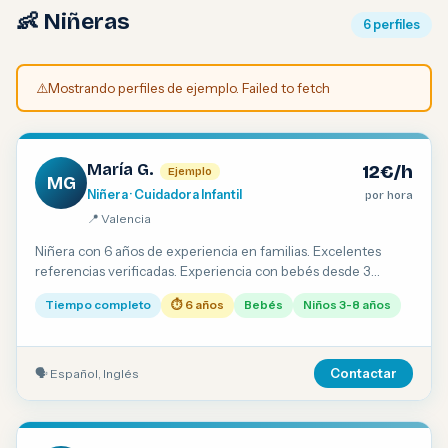
👶 Niñeras
6 perfiles
⚠️
Mostrando perfiles de ejemplo. Failed to fetch
María G.
12€/h
Ejemplo
MG
Niñera · Cuidadora Infantil
por hora
📍 Valencia
Niñera con 6 años de experiencia en familias. Excelentes
referencias verificadas. Experiencia con bebés desde 3
meses. Inglés conversacional.
Tiempo completo
⏱ 6 años
Bebés
Niños 3-8 años
🗣 Español, Inglés
Contactar