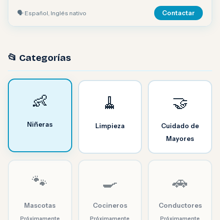
🗣 Español, Inglés nativo
Contactar
📂 Categorías
👶
🧹
🤝
Niñeras
Limpieza
Cuidado de
Mayores
🐾
🍳
🚗
Mascotas
Cocineros
Conductores
Próximamente
Próximamente
Próximamente