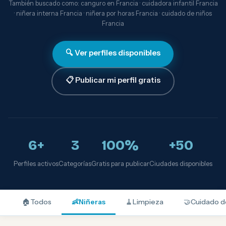
También buscado como: canguro en Francia · cuidadora infantil Francia
· niñera interna Francia · niñera por horas Francia · cuidado de niños
Francia
🔍 Ver perfiles disponibles
📋 Publicar mi perfil gratis
6+
3
100%
+50
Perfiles activos
Categorías
Gratis para publicar
Ciudades disponibles
🏠
Todos
👶
Niñeras
🧹
Limpieza
🤝
Cuidado d