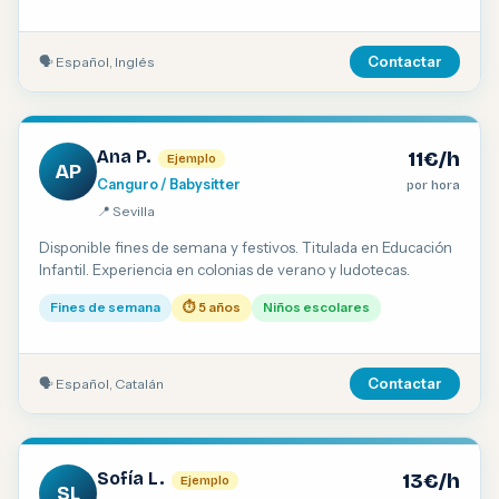
🗣 Español, Inglés
Contactar
Ana P.
11€/h
Ejemplo
AP
Canguro / Babysitter
por hora
📍 Sevilla
Disponible fines de semana y festivos. Titulada en Educación
Infantil. Experiencia en colonias de verano y ludotecas.
Fines de semana
⏱ 5 años
Niños escolares
🗣 Español, Catalán
Contactar
Sofía L.
13€/h
Ejemplo
SL