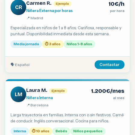
Carmen R.
10€/h
Ejemplo
CR
Niñera Externa por horas
por hora
📍 Madrid
Especializada en niños de 1 a 8 años. Cariñosa, responsable y
puntual. Disponibilidad inmediata desde esta semana.
Media jornada
⏱ 3 años
Niños 1-8 años
🗣 Español
Contactar
Laura M.
1.200€/mes
Ejemplo
LM
Niñera Interna
al mes
📍 Barcelona
Larga trayectoria en familias. Interna con o sin festivos. Carné
de conducir. Inglés conversacional. Cocina para niños.
Interna
⏱ 10 años
Bebés
Niños pequeños