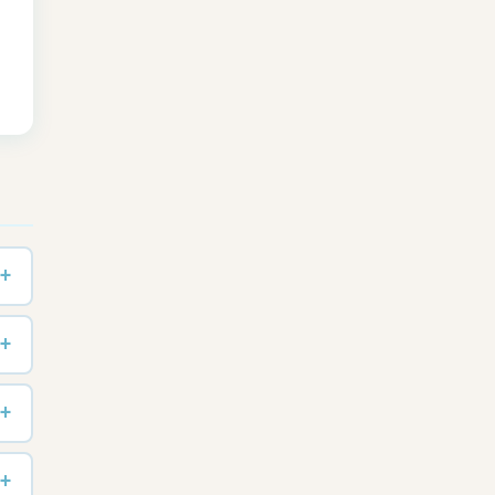
+
+
+
+