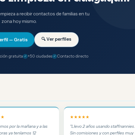
 empieza a recibir contactos de familias en tu
zona hoy mismo.
🔍 Ver perfiles
erfil — Gratis
ción gratuita
+50 ciudades
Contacto directo
★★
★★★★★
amos por la mañana y a las
"Llevo 2 años usando staffnannies
oras ya teníamos 12
Sin comisiones y con perfiles muy