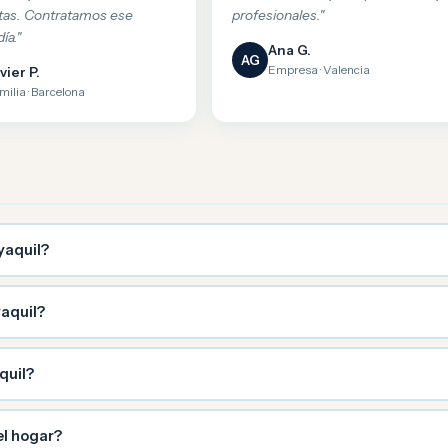
tas. Contratamos ese
profesionales."
ía."
Ana G.
AG
Empresa · Valencia
vier P.
milia · Barcelona
yaquil?
aquil?
quil?
el hogar?