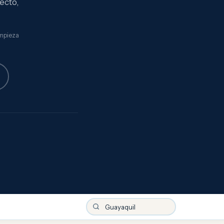
ecto,
impieza