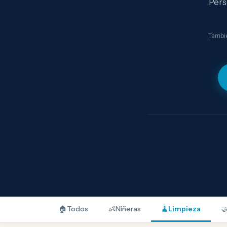
Pers
Tambié
🏠
Todos
👶
Niñeras
🧹
Limpieza
