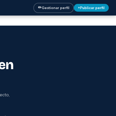
✏️
Gestionar perfil
+
Publicar perfil
en
ecto,