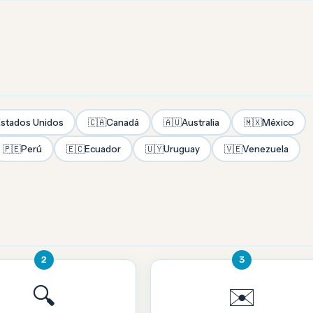
stados Unidos
🇨🇦
Canadá
🇦🇺
Australia
🇲🇽
México
🇵🇪
Perú
🇪🇨
Ecuador
🇺🇾
Uruguay
🇻🇪
Venezuela
2
3
🔍
✉️