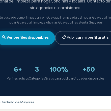
onal de limpieza para hogar, oficinas y locales. Contacto dir
sin agencias ni comisiones.
n buscado como: limpiadora en Guayaquil · empleada del hogar Guayaquil · l
hogar Guayaquil · limpieza oficinas Guayaquil · asistenta Guayaquil
🔍 Ver perfiles disponibles
📋 Publicar mi perfil gratis
6+
3
100%
+50
Perfiles activos
Categorías
Gratis para publicar
Ciudades disponibles

Cuidado de Mayores