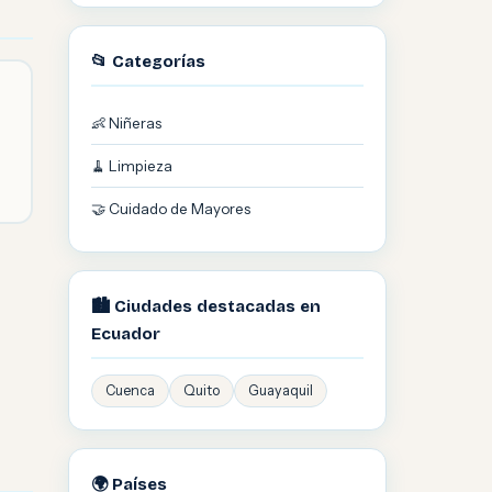
📂 Categorías
👶 Niñeras
🧹 Limpieza
🤝 Cuidado de Mayores
🏙️ Ciudades destacadas en
Ecuador
Cuenca
Quito
Guayaquil
🌍 Países