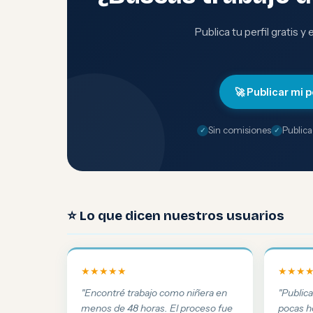
Publica tu perfil gratis y
🚀 Publicar mi p
Sin comisiones
Publica
⭐ Lo que dicen nuestros usuarios
★★★★★
★★★
"Encontré trabajo como niñera en
"Public
menos de 48 horas. El proceso fue
pocas h