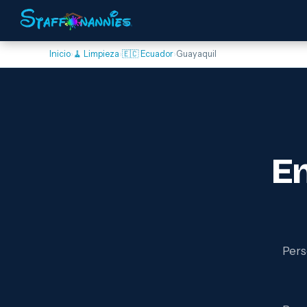
Inicio
›
🧹 Limpieza
›
🇪🇨 Ecuador
›
Guayaquil
E
Pers