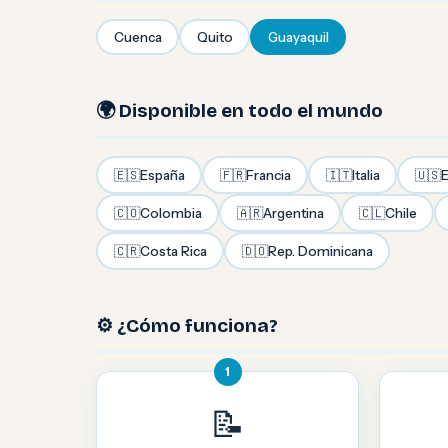
Cuenca
Quito
Guayaquil
🌍 Disponible en todo el mundo
🇪🇸
España
🇫🇷
Francia
🇮🇹
Italia
🇺🇸
E
🇨🇴
Colombia
🇦🇷
Argentina
🇨🇱
Chile
🇨🇷
Costa Rica
🇩🇴
Rep. Dominicana
⚙️ ¿Cómo funciona?
1
📝