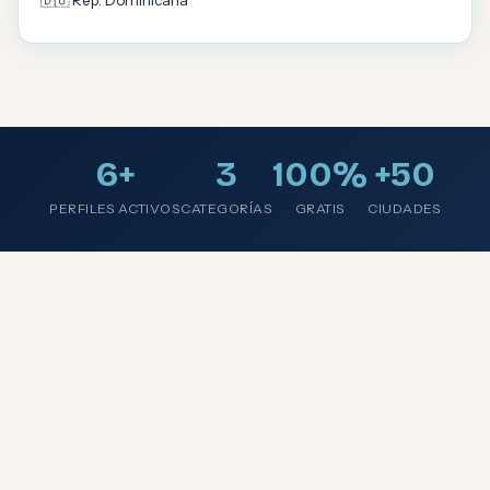
🇩🇴 Rep. Dominicana
6+
3
100%
+50
PERFILES ACTIVOS
CATEGORÍAS
GRATIS
CIUDADES