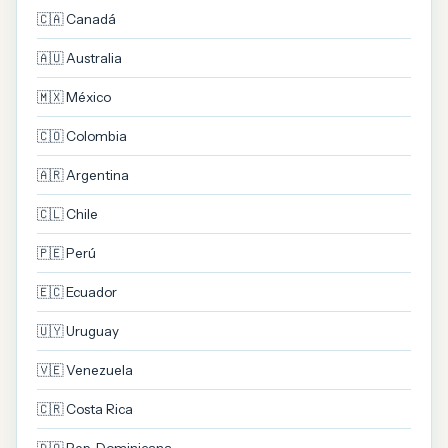
🇨🇦 Canadá
🇦🇺 Australia
🇲🇽 México
🇨🇴 Colombia
🇦🇷 Argentina
🇨🇱 Chile
🇵🇪 Perú
🇪🇨 Ecuador
🇺🇾 Uruguay
🇻🇪 Venezuela
🇨🇷 Costa Rica