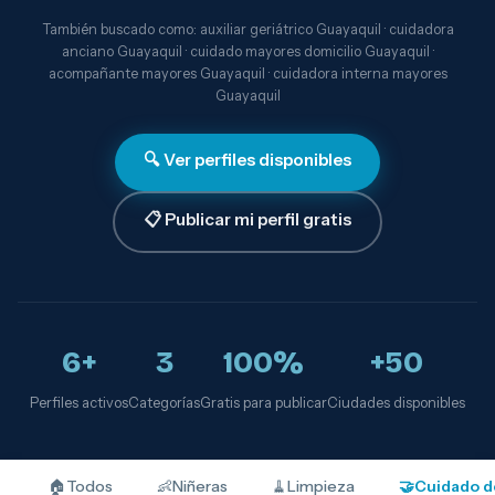
También buscado como: auxiliar geriátrico Guayaquil · cuidadora
anciano Guayaquil · cuidado mayores domicilio Guayaquil ·
acompañante mayores Guayaquil · cuidadora interna mayores
Guayaquil
🔍 Ver perfiles disponibles
📋 Publicar mi perfil gratis
6+
3
100%
+50
Perfiles activos
Categorías
Gratis para publicar
Ciudades disponibles
🏠
Todos
👶
Niñeras
🧹
Limpieza
🤝
Cuidado d