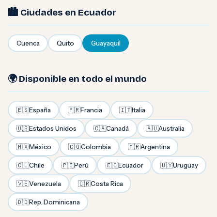
🏙️ Ciudades en Ecuador
Cuenca
Quito
Guayaquil
🌍 Disponible en todo el mundo
🇪🇸
España
🇫🇷
Francia
🇮🇹
Italia
🇺🇸
Estados Unidos
🇨🇦
Canadá
🇦🇺
Australia
🇲🇽
México
🇨🇴
Colombia
🇦🇷
Argentina
🇨🇱
Chile
🇵🇪
Perú
🇪🇨
Ecuador
🇺🇾
Uruguay
🇻🇪
Venezuela
🇨🇷
Costa Rica
🇩🇴
Rep. Dominicana