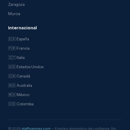
Zaragoza
Murcia
Internacional
🇪🇸 España
🇫🇷 Francia
🇮🇹 Italia
🇺🇸 Estados Unidos
🇨🇦 Canadá
🇦🇺 Australia
🇲🇽 México
🇨🇴 Colombia
© 2026
staffnannies.com
— Empleo doméstico de confianza · Sin