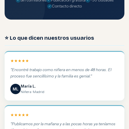
Sin comisiones
Publicación gratuita
+50 ciudades
Contacto directo
⭐ Lo que dicen nuestros usuarios
★★★★★
"Encontré trabajo como niñera en menos de 48 horas. El
proceso fue sencillísimo y la familia es genial."
María L.
ML
Niñera · Madrid
★★★★★
"Publicamos por la mañana y a las pocas horas ya teníamos