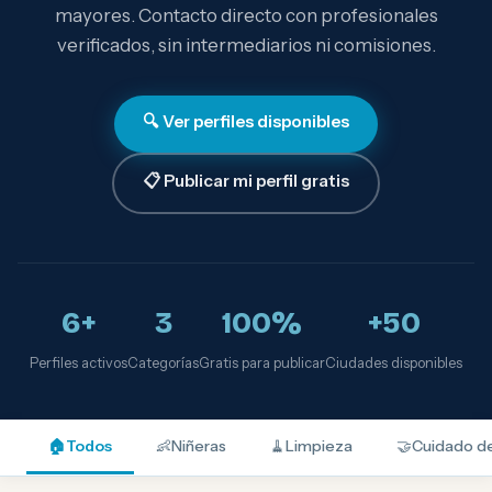
mayores. Contacto directo con profesionales
verificados, sin intermediarios ni comisiones.
🔍 Ver perfiles disponibles
📋 Publicar mi perfil gratis
6+
3
100%
+50
Perfiles activos
Categorías
Gratis para publicar
Ciudades disponibles
🏠
Todos
👶
Niñeras
🧹
Limpieza
🤝
Cuidado d