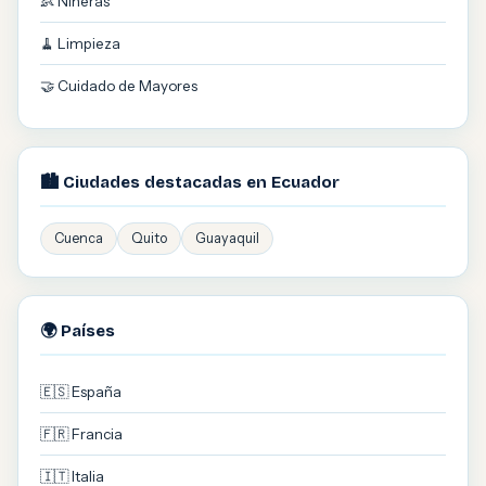
👶 Niñeras
🧹 Limpieza
🤝 Cuidado de Mayores
🏙️ Ciudades destacadas en Ecuador
Cuenca
Quito
Guayaquil
🌍 Países
🇪🇸 España
🇫🇷 Francia
🇮🇹 Italia