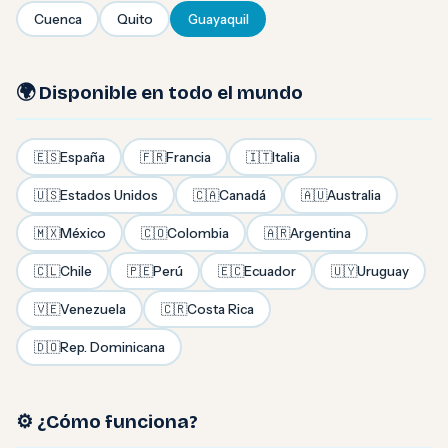
Cuenca
Quito
Guayaquil
🌍 Disponible en todo el mundo
🇪🇸
España
🇫🇷
Francia
🇮🇹
Italia
🇺🇸
Estados Unidos
🇨🇦
Canadá
🇦🇺
Australia
🇲🇽
México
🇨🇴
Colombia
🇦🇷
Argentina
🇨🇱
Chile
🇵🇪
Perú
🇪🇨
Ecuador
🇺🇾
Uruguay
🇻🇪
Venezuela
🇨🇷
Costa Rica
🇩🇴
Rep. Dominicana
⚙️ ¿Cómo funciona?