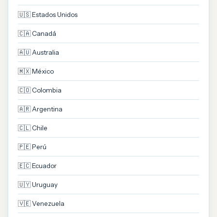
🇺🇸 Estados Unidos
🇨🇦 Canadá
🇦🇺 Australia
🇲🇽 México
🇨🇴 Colombia
🇦🇷 Argentina
🇨🇱 Chile
🇵🇪 Perú
🇪🇨 Ecuador
🇺🇾 Uruguay
🇻🇪 Venezuela