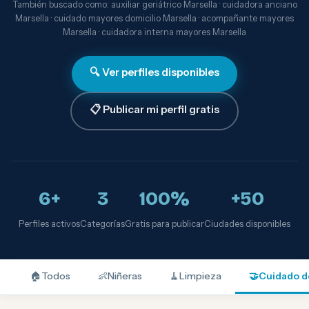
También buscado como: auxiliar geriátrico Marsella · cuidadora anciano
Marsella · cuidado mayores domicilio Marsella · acompañante mayores
Marsella · cuidadora interna mayores Marsella
🔍 Ver perfiles disponibles
📋 Publicar mi perfil gratis
6+
3
100%
+50
Perfiles activos
Categorías
Gratis para publicar
Ciudades disponibles
🏠
Todos
👶
Niñeras
🧹
Limpieza
🤝
Cuidado d