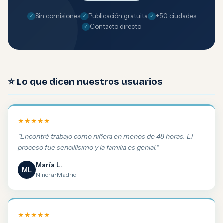
Sin comisiones
Publicación gratuita
+50 ciudades
Contacto directo
⭐ Lo que dicen nuestros usuarios
★★★★★
"Encontré trabajo como niñera en menos de 48 horas. El
proceso fue sencillísimo y la familia es genial."
María L.
ML
Niñera · Madrid
★★★★★