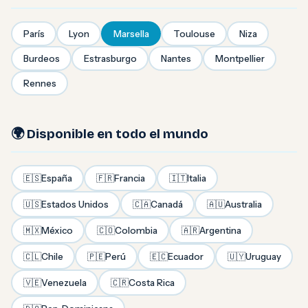
París
Lyon
Marsella
Toulouse
Niza
Burdeos
Estrasburgo
Nantes
Montpellier
Rennes
🌍 Disponible en todo el mundo
🇪🇸
España
🇫🇷
Francia
🇮🇹
Italia
🇺🇸
Estados Unidos
🇨🇦
Canadá
🇦🇺
Australia
🇲🇽
México
🇨🇴
Colombia
🇦🇷
Argentina
🇨🇱
Chile
🇵🇪
Perú
🇪🇨
Ecuador
🇺🇾
Uruguay
🇻🇪
Venezuela
🇨🇷
Costa Rica