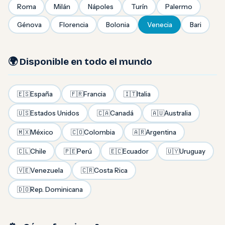
Roma
Milán
Nápoles
Turín
Palermo
Génova
Florencia
Bolonia
Venecia
Bari
🌍 Disponible en todo el mundo
🇪🇸
España
🇫🇷
Francia
🇮🇹
Italia
🇺🇸
Estados Unidos
🇨🇦
Canadá
🇦🇺
Australia
🇲🇽
México
🇨🇴
Colombia
🇦🇷
Argentina
🇨🇱
Chile
🇵🇪
Perú
🇪🇨
Ecuador
🇺🇾
Uruguay
🇻🇪
Venezuela
🇨🇷
Costa Rica
🇩🇴
Rep. Dominicana