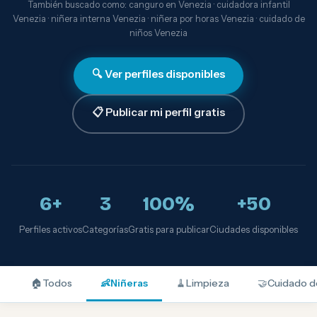
También buscado como: canguro en Venezia · cuidadora infantil
Venezia · niñera interna Venezia · niñera por horas Venezia · cuidado de
niños Venezia
🔍 Ver perfiles disponibles
📋 Publicar mi perfil gratis
6+
3
100%
+50
Perfiles activos
Categorías
Gratis para publicar
Ciudades disponibles
🏠
Todos
👶
Niñeras
🧹
Limpieza
🤝
Cuidado d