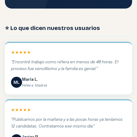
⭐ Lo que dicen nuestros usuarios
★★★★★
"Encontré trabajo como niñera en menos de 48 horas. El
proceso fue sencillísimo y la familia es genial."
María L.
ML
Niñera · Madrid
★★★★★
"Publicamos por la mañana y a las pocas horas ya teníamos
12 candidatas. Contratamos ese mismo día."
Javier P.