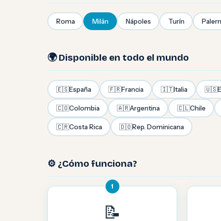
Roma
Milán
Nápoles
Turín
Paler
🌍 Disponible en todo el mundo
🇪🇸
España
🇫🇷
Francia
🇮🇹
Italia
🇺🇸
E
🇨🇴
Colombia
🇦🇷
Argentina
🇨🇱
Chile
🇨🇷
Costa Rica
🇩🇴
Rep. Dominicana
⚙️ ¿Cómo funciona?
1
📝