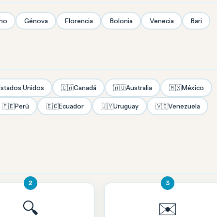
mo
Génova
Florencia
Bolonia
Venecia
Bari
stados Unidos
🇨🇦
Canadá
🇦🇺
Australia
🇲🇽
México
🇵🇪
Perú
🇪🇨
Ecuador
🇺🇾
Uruguay
🇻🇪
Venezuela
2
3
🔍
✉️