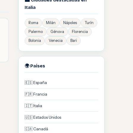
🏙️ Ciudades destacadas en
Italia
Roma
Milán
Nápoles
Turín
Palermo
Génova
Florencia
Bolonia
Venecia
Bari
🌍 Países
🇪🇸 España
🇫🇷 Francia
🇮🇹 Italia
🇺🇸 Estados Unidos
🇨🇦 Canadá