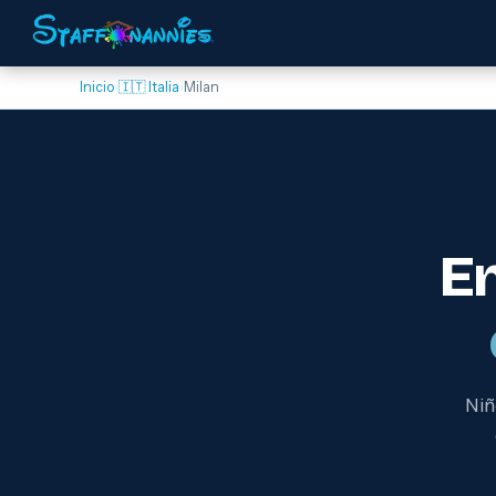
Inicio
›
🇮🇹 Italia
›
Milan
E
Niñ