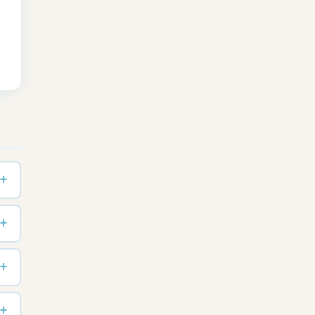
+
+
+
+