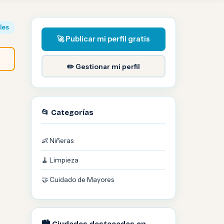
iles
🚀 Publicar mi perfil gratis
✏️ Gestionar mi perfil
📂 Categorías
👶 Niñeras
🧹 Limpieza
🤝 Cuidado de Mayores