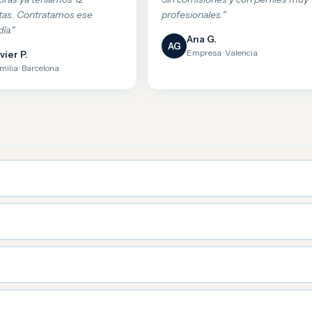
tas. Contratamos ese
profesionales."
ía."
Ana G.
AG
Empresa · Valencia
vier P.
milia · Barcelona