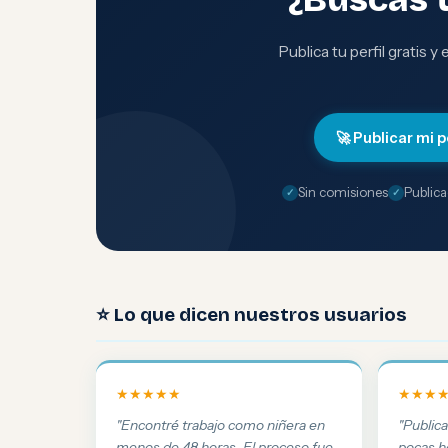
Publica tu perfil gratis y
🚀 Publicar mi p
Sin comisiones
Publica
⭐ Lo que dicen nuestros usuarios
★★★★★
★★★
"Encontré trabajo como niñera en
"Public
menos de 48 horas. El proceso fue
pocas h