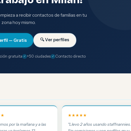
 empieza a recibir contactos de familias en tu
zona hoy mismo.
🔍 Ver perfiles
erfil — Gratis
ción gratuita
+50 ciudades
Contacto directo
★★
★★★★★
amos por la mañana y a las
"Llevo 2 años usando staffnannies
oras ya teníamos 12
Sin comisiones y con perfiles muy