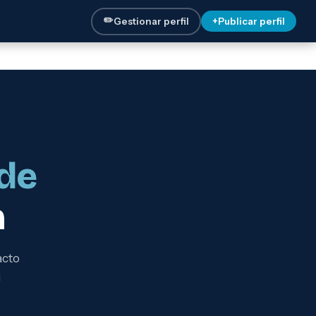
✏️
Gestionar perfil
+
Publicar perfil
de
n
acto
i