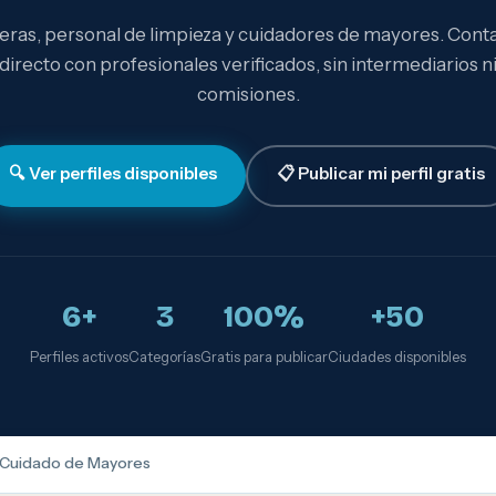
eras, personal de limpieza y cuidadores de mayores. Cont
directo con profesionales verificados, sin intermediarios n
comisiones.
🔍 Ver perfiles disponibles
📋 Publicar mi perfil gratis
6+
3
100%
+50
Perfiles activos
Categorías
Gratis para publicar
Ciudades disponibles
Cuidado de Mayores