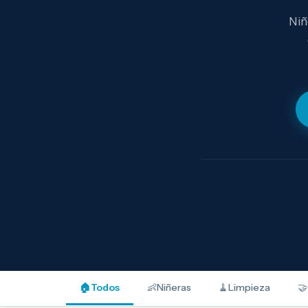
Niñ
🏠
Todos
👶
Niñeras
🧹
Limpieza
🤝