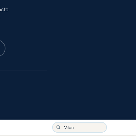
acto
i