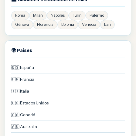
Roma
Milán
Nápoles
Turín
Palermo
Génova
Florencia
Bolonia
Venecia
Bari
🌍 Países
🇪🇸 España
🇫🇷 Francia
🇮🇹 Italia
🇺🇸 Estados Unidos
🇨🇦 Canadá
🇦🇺 Australia