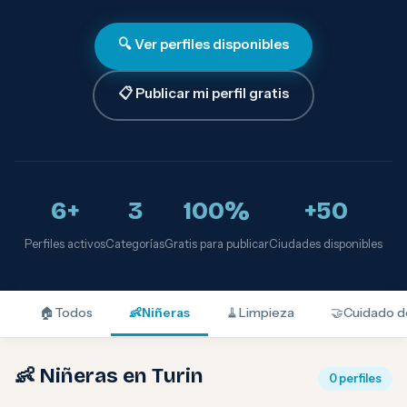
🔍 Ver perfiles disponibles
📋 Publicar mi perfil gratis
6+
3
100%
+50
Perfiles activos
Categorías
Gratis para publicar
Ciudades disponibles
🏠
Todos
👶
Niñeras
🧹
Limpieza
🤝
Cuidado d
👶 Niñeras en Turin
0 perfiles