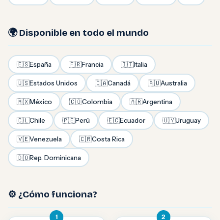
🌍 Disponible en todo el mundo
🇪🇸
España
🇫🇷
Francia
🇮🇹
Italia
🇺🇸
Estados Unidos
🇨🇦
Canadá
🇦🇺
Australia
🇲🇽
México
🇨🇴
Colombia
🇦🇷
Argentina
🇨🇱
Chile
🇵🇪
Perú
🇪🇨
Ecuador
🇺🇾
Uruguay
🇻🇪
Venezuela
🇨🇷
Costa Rica
🇩🇴
Rep. Dominicana
⚙️ ¿Cómo funciona?
1
2