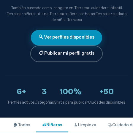
También buscado como: canguro en Terrassa · cuidadora infantil
Terrassa · niñera interna Terrassa · niñera por horas Terrassa · cuidado
de niños Terrassa
🔍 Ver perfiles disponibles
📋 Publicar mi perfil gratis
6+
3
100%
+50
Perfiles activos
Categorías
Gratis para publicar
Ciudades disponibles
🏠
Todos
👶
Niñeras
🧹
Limpieza
🤝
Cuidado d