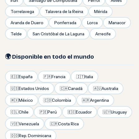
Irún
Santiago de Compostela
Ferrol
Avilés
Torrelavega
Talavera de la Reina
Mérida
Aranda de Duero
Ponferrada
Lorca
Manacor
Telde
San Cristóbal de La Laguna
Arrecife
🌍 Disponible en todo el mundo
🇪🇸
España
🇫🇷
Francia
🇮🇹
Italia
🇺🇸
Estados Unidos
🇨🇦
Canadá
🇦🇺
Australia
🇲🇽
México
🇨🇴
Colombia
🇦🇷
Argentina
🇨🇱
Chile
🇵🇪
Perú
🇪🇨
Ecuador
🇺🇾
Uruguay
🇻🇪
Venezuela
🇨🇷
Costa Rica
🇩🇴
Rep. Dominicana