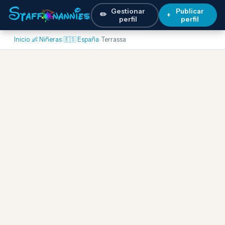
Gestionar
Publicar
✏️
+
perfil
perfil
Inicio
›
👶 Niñeras
›
🇪🇸 España
›
Terrassa