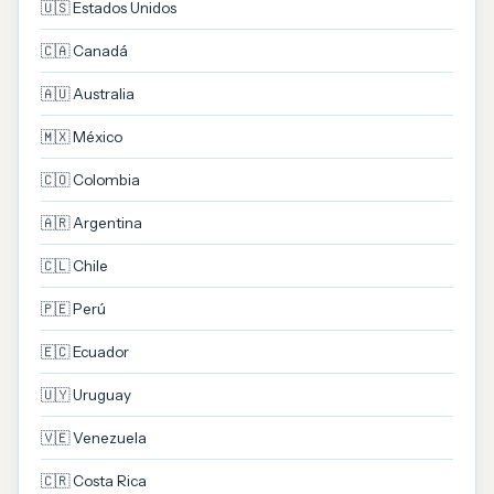
🇺🇸 Estados Unidos
🇨🇦 Canadá
🇦🇺 Australia
🇲🇽 México
🇨🇴 Colombia
🇦🇷 Argentina
🇨🇱 Chile
🇵🇪 Perú
🇪🇨 Ecuador
🇺🇾 Uruguay
🇻🇪 Venezuela
🇨🇷 Costa Rica