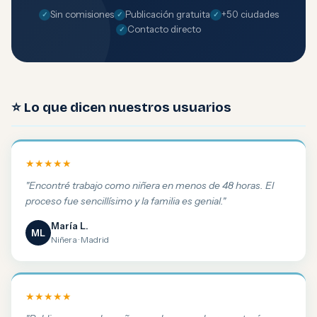
Sin comisiones
Publicación gratuita
+50 ciudades
Contacto directo
⭐ Lo que dicen nuestros usuarios
★★★★★
"Encontré trabajo como niñera en menos de 48 horas. El
proceso fue sencillísimo y la familia es genial."
María L.
ML
Niñera · Madrid
★★★★★