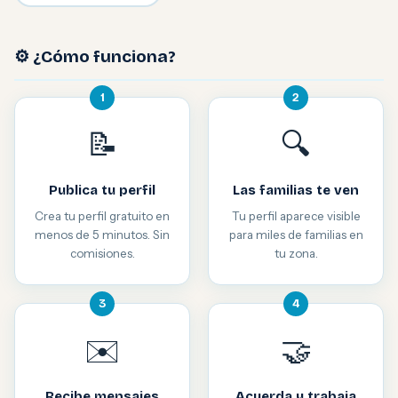
⚙️ ¿Cómo funciona?
1
2
📝
🔍
Publica tu perfil
Las familias te ven
Crea tu perfil gratuito en
Tu perfil aparece visible
menos de 5 minutos. Sin
para miles de familias en
comisiones.
tu zona.
3
4
✉️
🤝
Recibe mensajes
Acuerda y trabaja