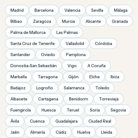
Madrid
Barcelona
Valencia
Sevilla
Málaga
Bilbao
Zaragoza
Murcia
Alicante
Granada
Palma de Mallorca
Las Palmas
Santa Cruz de Tenerife
Valladolid
Córdoba
Santander
Oviedo
Pamplona
Donostia-San Sebastián
Vigo
A Coruña
Marbella
Tarragona
Gijón
Elche
Ibiza
Badajoz
Logroño
Salamanca
Toledo
Albacete
Cartagena
Benidorm
Torrevieja
Fuengirola
Huesca
Teruel
Soria
Segovia
Ávila
Cuenca
Guadalajara
Ciudad Real
Jaén
Almería
Cádiz
Huelva
Lleida