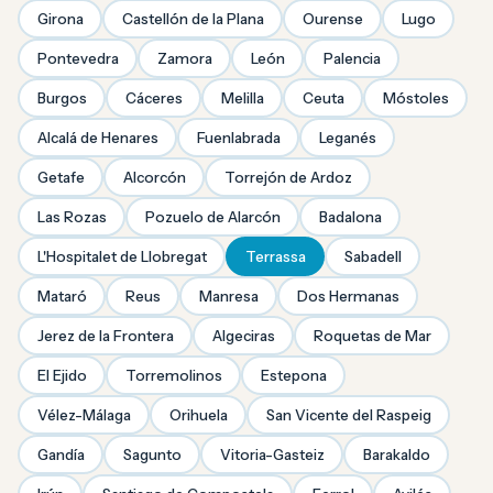
Girona
Castellón de la Plana
Ourense
Lugo
Pontevedra
Zamora
León
Palencia
Burgos
Cáceres
Melilla
Ceuta
Móstoles
Alcalá de Henares
Fuenlabrada
Leganés
Getafe
Alcorcón
Torrejón de Ardoz
Las Rozas
Pozuelo de Alarcón
Badalona
L'Hospitalet de Llobregat
Terrassa
Sabadell
Mataró
Reus
Manresa
Dos Hermanas
Jerez de la Frontera
Algeciras
Roquetas de Mar
El Ejido
Torremolinos
Estepona
Vélez-Málaga
Orihuela
San Vicente del Raspeig
Gandía
Sagunto
Vitoria-Gasteiz
Barakaldo