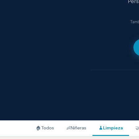
Pers
Tamb
🏠
Todos
👶
Niñeras
🧹
Limpieza
