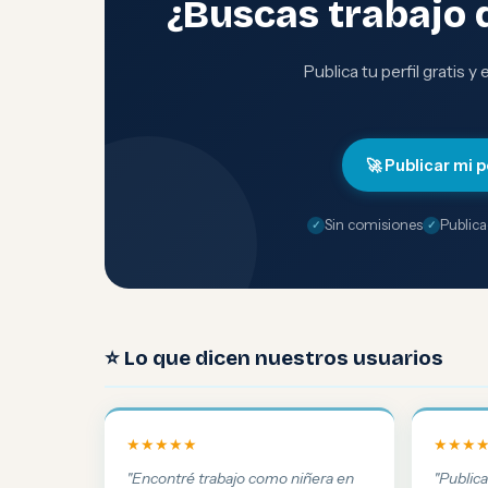
¿Buscas trabajo 
Publica tu perfil gratis y
🚀 Publicar mi p
Sin comisiones
Publica
⭐ Lo que dicen nuestros usuarios
★★★★★
★★★
"Encontré trabajo como niñera en
"Public