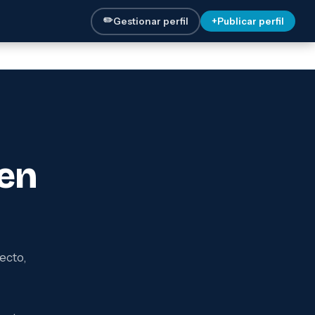
✏️
Gestionar perfil
+
Publicar perfil
en
ecto,