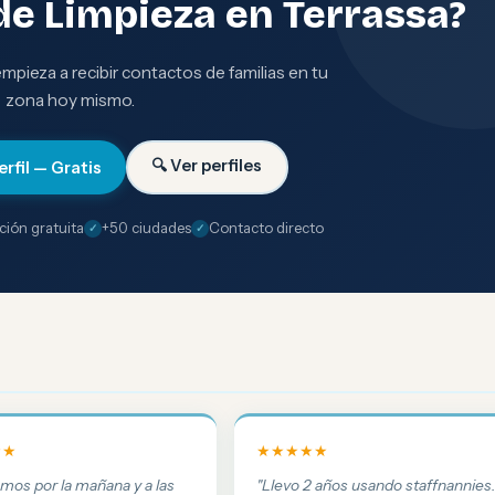
de Limpieza en Terrassa?
 empieza a recibir contactos de familias en tu
zona hoy mismo.
🔍 Ver perfiles
erfil — Gratis
ción gratuita
+50 ciudades
Contacto directo
★★
★★★★★
amos por la mañana y a las
"Llevo 2 años usando staffnannies