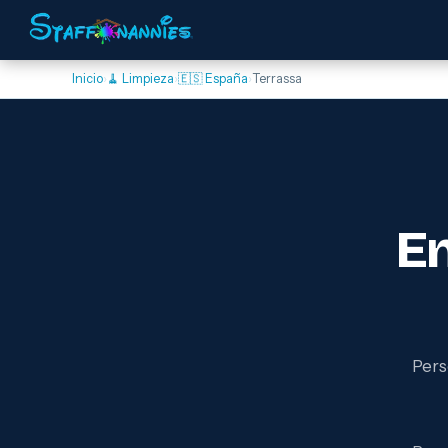
Inicio
›
🧹 Limpieza
›
🇪🇸 España
›
Terrassa
E
Pers