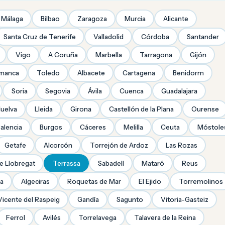
Málaga
Bilbao
Zaragoza
Murcia
Alicante
Santa Cruz de Tenerife
Valladolid
Córdoba
Santander
Vigo
A Coruña
Marbella
Tarragona
Gijón
amanca
Toledo
Albacete
Cartagena
Benidorm
Soria
Segovia
Ávila
Cuenca
Guadalajara
uelva
Lleida
Girona
Castellón de la Plana
Ourense
alencia
Burgos
Cáceres
Melilla
Ceuta
Móstole
Getafe
Alcorcón
Torrejón de Ardoz
Las Rozas
de Llobregat
Terrassa
Sabadell
Mataró
Reus
ra
Algeciras
Roquetas de Mar
El Ejido
Torremolinos
Vicente del Raspeig
Gandía
Sagunto
Vitoria-Gasteiz
Ferrol
Avilés
Torrelavega
Talavera de la Reina