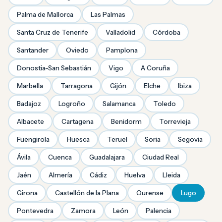
Palma de Mallorca
Las Palmas
Santa Cruz de Tenerife
Valladolid
Córdoba
Santander
Oviedo
Pamplona
Donostia-San Sebastián
Vigo
A Coruña
Marbella
Tarragona
Gijón
Elche
Ibiza
Badajoz
Logroño
Salamanca
Toledo
Albacete
Cartagena
Benidorm
Torrevieja
Fuengirola
Huesca
Teruel
Soria
Segovia
Ávila
Cuenca
Guadalajara
Ciudad Real
Jaén
Almería
Cádiz
Huelva
Lleida
Girona
Castellón de la Plana
Ourense
Lugo
Pontevedra
Zamora
León
Palencia