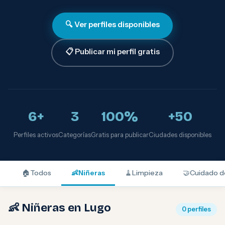
🔍 Ver perfiles disponibles
📋 Publicar mi perfil gratis
6+
3
100%
+50
Perfiles activos
Categorías
Gratis para publicar
Ciudades disponibles
🏠
Todos
👶
Niñeras
🧹
Limpieza
🤝
Cuidado d
👶 Niñeras en Lugo
0 perfiles