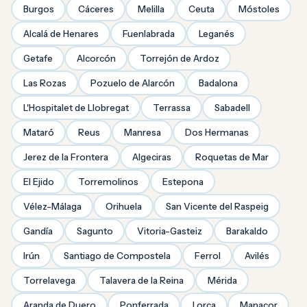
Burgos
Cáceres
Melilla
Ceuta
Móstoles
Alcalá de Henares
Fuenlabrada
Leganés
Getafe
Alcorcón
Torrejón de Ardoz
Las Rozas
Pozuelo de Alarcón
Badalona
L'Hospitalet de Llobregat
Terrassa
Sabadell
Mataró
Reus
Manresa
Dos Hermanas
Jerez de la Frontera
Algeciras
Roquetas de Mar
El Ejido
Torremolinos
Estepona
Vélez-Málaga
Orihuela
San Vicente del Raspeig
Gandía
Sagunto
Vitoria-Gasteiz
Barakaldo
Irún
Santiago de Compostela
Ferrol
Avilés
Torrelavega
Talavera de la Reina
Mérida
Aranda de Duero
Ponferrada
Lorca
Manacor