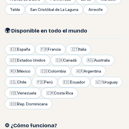
Telde
San Cristóbal de La Laguna
Arrecife
🌍 Disponible en todo el mundo
🇪🇸
España
🇫🇷
Francia
🇮🇹
Italia
🇺🇸
Estados Unidos
🇨🇦
Canadá
🇦🇺
Australia
🇲🇽
México
🇨🇴
Colombia
🇦🇷
Argentina
🇨🇱
Chile
🇵🇪
Perú
🇪🇨
Ecuador
🇺🇾
Uruguay
🇻🇪
Venezuela
🇨🇷
Costa Rica
🇩🇴
Rep. Dominicana
⚙️ ¿Cómo funciona?