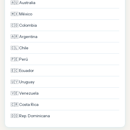
🇦🇺 Australia
🇲🇽 México
🇨🇴 Colombia
🇦🇷 Argentina
🇨🇱 Chile
🇵🇪 Perú
🇪🇨 Ecuador
🇺🇾 Uruguay
🇻🇪 Venezuela
🇨🇷 Costa Rica
🇩🇴 Rep. Dominicana