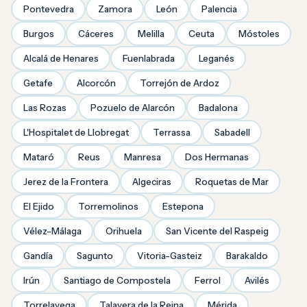
Pontevedra
Zamora
León
Palencia
Burgos
Cáceres
Melilla
Ceuta
Móstoles
Alcalá de Henares
Fuenlabrada
Leganés
Getafe
Alcorcón
Torrejón de Ardoz
Las Rozas
Pozuelo de Alarcón
Badalona
L'Hospitalet de Llobregat
Terrassa
Sabadell
Mataró
Reus
Manresa
Dos Hermanas
Jerez de la Frontera
Algeciras
Roquetas de Mar
El Ejido
Torremolinos
Estepona
Vélez-Málaga
Orihuela
San Vicente del Raspeig
Gandía
Sagunto
Vitoria-Gasteiz
Barakaldo
Irún
Santiago de Compostela
Ferrol
Avilés
Torrelavega
Talavera de la Reina
Mérida