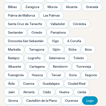
Bilbao
Zaragoza
Murcia
Alicante
Granada
Palma de Mallorca
Las Palmas
Santa Cruz de Tenerife
Valladolid
Córdoba
Santander
Oviedo
Pamplona
Donostia-San Sebastián
Vigo
A Coruña
Marbella
Tarragona
Gijón
Elche
Ibiza
Badajoz
Logroño
Salamanca
Toledo
Albacete
Cartagena
Benidorm
Torrevieja
Fuengirola
Huesca
Teruel
Soria
Segovia
Ávila
Cuenca
Guadalajara
Ciudad Real
Jaén
Almería
Cádiz
Huelva
Lleida
Girona
Castellón de la Plana
Ourense
Lugo