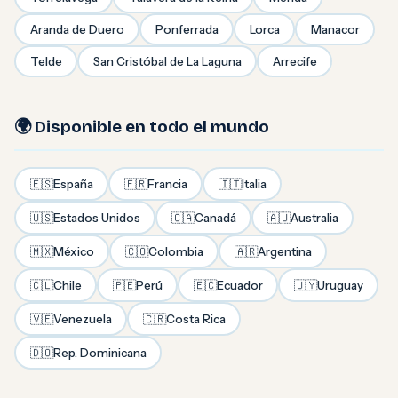
Aranda de Duero
Ponferrada
Lorca
Manacor
Telde
San Cristóbal de La Laguna
Arrecife
🌍 Disponible en todo el mundo
🇪🇸
España
🇫🇷
Francia
🇮🇹
Italia
🇺🇸
Estados Unidos
🇨🇦
Canadá
🇦🇺
Australia
🇲🇽
México
🇨🇴
Colombia
🇦🇷
Argentina
🇨🇱
Chile
🇵🇪
Perú
🇪🇨
Ecuador
🇺🇾
Uruguay
🇻🇪
Venezuela
🇨🇷
Costa Rica
🇩🇴
Rep. Dominicana