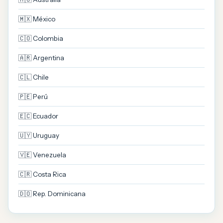
🇲🇽 México
🇨🇴 Colombia
🇦🇷 Argentina
🇨🇱 Chile
🇵🇪 Perú
🇪🇨 Ecuador
🇺🇾 Uruguay
🇻🇪 Venezuela
🇨🇷 Costa Rica
🇩🇴 Rep. Dominicana