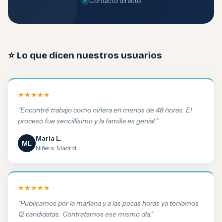
Contacto directo
⭐ Lo que dicen nuestros usuarios
★★★★★
"Encontré trabajo como niñera en menos de 48 horas. El
proceso fue sencillísimo y la familia es genial."
María L.
ML
Niñera · Madrid
★★★★★
"Publicamos por la mañana y a las pocas horas ya teníamos
12 candidatas. Contratamos ese mismo día."