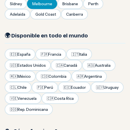
Sídney
Melbourne
Brisbane
Perth
Adelaida
Gold Coast
Canberra
🌍 Disponible en todo el mundo
🇪🇸
España
🇫🇷
Francia
🇮🇹
Italia
🇺🇸
Estados Unidos
🇨🇦
Canadá
🇦🇺
Australia
🇲🇽
México
🇨🇴
Colombia
🇦🇷
Argentina
🇨🇱
Chile
🇵🇪
Perú
🇪🇨
Ecuador
🇺🇾
Uruguay
🇻🇪
Venezuela
🇨🇷
Costa Rica
🇩🇴
Rep. Dominicana