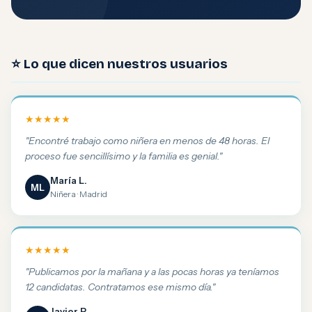
⭐ Lo que dicen nuestros usuarios
★★★★★
"Encontré trabajo como niñera en menos de 48 horas. El
proceso fue sencillísimo y la familia es genial."
María L.
ML
Niñera · Madrid
★★★★★
"Publicamos por la mañana y a las pocas horas ya teníamos
12 candidatas. Contratamos ese mismo día."
Javier P.