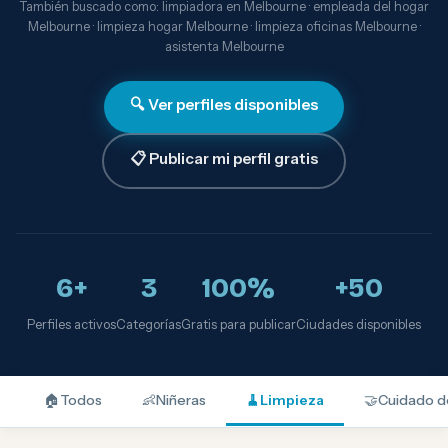
También buscado como: limpiadora en Melbourne · empleada del hogar
Melbourne · limpieza hogar Melbourne · limpieza oficinas Melbourne ·
asistenta Melbourne
🔍 Ver perfiles disponibles
📋 Publicar mi perfil gratis
6+
3
100%
+50
Perfiles activos
Categorías
Gratis para publicar
Ciudades disponibles
🏠
Todos
👶
Niñeras
🧹
Limpieza
🤝
Cuidado d