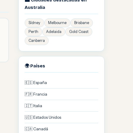
🏙️ Ciudades destacadas en
Australia
Sídney
Melbourne
Brisbane
Perth
Adelaida
Gold Coast
Canberra
🌍 Países
🇪🇸 España
🇫🇷 Francia
🇮🇹 Italia
🇺🇸 Estados Unidos
🇨🇦 Canadá