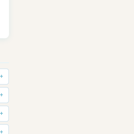
+
+
+
+