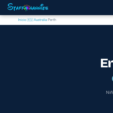
Inicio
›
🇦🇺 Australia
›
Perth
E
Niñ