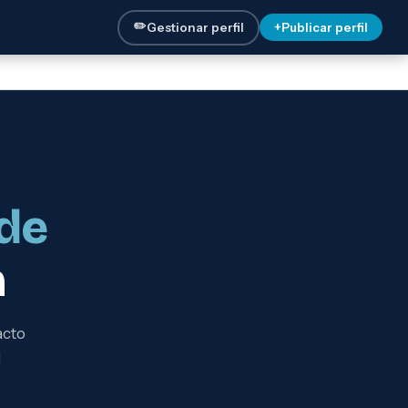
✏️
Gestionar perfil
+
Publicar perfil
de
h
acto
i