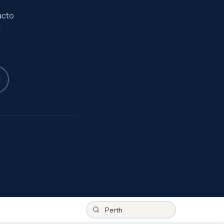
acto
i