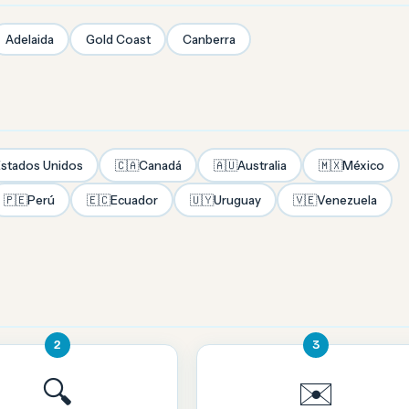
Adelaida
Gold Coast
Canberra
stados Unidos
🇨🇦
Canadá
🇦🇺
Australia
🇲🇽
México
🇵🇪
Perú
🇪🇨
Ecuador
🇺🇾
Uruguay
🇻🇪
Venezuela
2
3
🔍
✉️