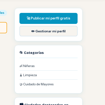
iles
🚀 Publicar mi perfil gratis
✏️ Gestionar mi perfil
📂 Categorías
👶 Niñeras
🧹 Limpieza
🤝 Cuidado de Mayores