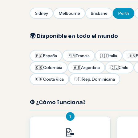
Sídney
Melbourne
Brisbane
Perth
🌍 Disponible en todo el mundo
🇪🇸
España
🇫🇷
Francia
🇮🇹
Italia
🇺🇸
E
🇨🇴
Colombia
🇦🇷
Argentina
🇨🇱
Chile
🇨🇷
Costa Rica
🇩🇴
Rep. Dominicana
⚙️ ¿Cómo funciona?
1
📝