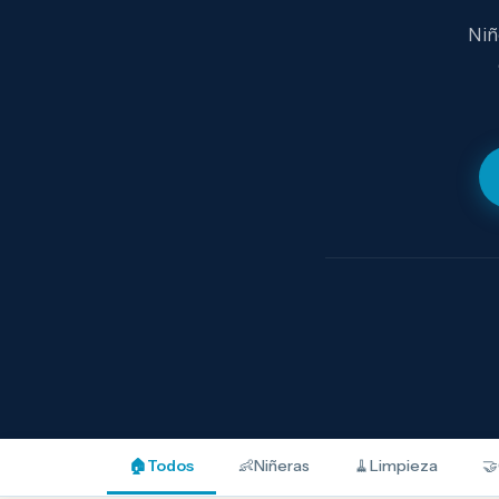
Niñ
🏠
Todos
👶
Niñeras
🧹
Limpieza
🤝