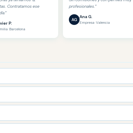
tas. Contratamos ese
profesionales."
ía."
Ana G.
AG
Empresa · Valencia
vier P.
milia · Barcelona