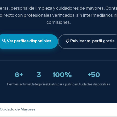
eras, personal de limpieza y cuidadores de mayores. Cont
directo con profesionales verificados, sin intermediarios n
comisiones.
🔍 Ver perfiles disponibles
📋 Publicar mi perfil gratis
6+
3
100%
+50
Perfiles activos
Categorías
Gratis para publicar
Ciudades disponibles
Cuidado de Mayores