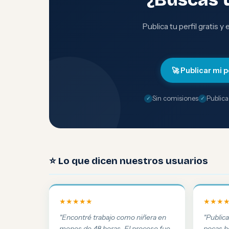
Publica tu perfil gratis y
🚀 Publicar mi p
Sin comisiones
Publica
⭐ Lo que dicen nuestros usuarios
★★★★★
★★★
"Encontré trabajo como niñera en
"Public
menos de 48 horas. El proceso fue
pocas h