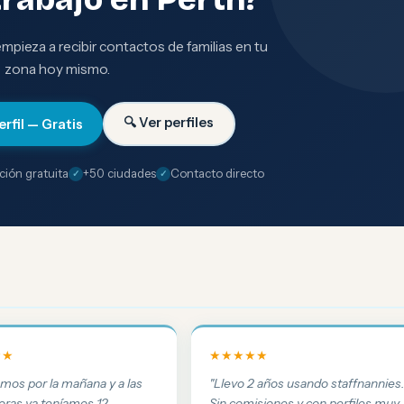
 empieza a recibir contactos de familias en tu
zona hoy mismo.
🔍 Ver perfiles
erfil — Gratis
ción gratuita
+50 ciudades
Contacto directo
★★
★★★★★
amos por la mañana y a las
"Llevo 2 años usando staffnannies
oras ya teníamos 12
Sin comisiones y con perfiles muy