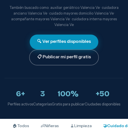
También buscado como: auxiliar geriátrico Valencia Ve · cuidadora
anciano Valencia Ve · cuidado mayores domicilio Valencia Ve ·
acompañante mayores Valencia Ve · cuidadora interna mayores
Valencia Ve
🔍 Ver perfiles disponibles
📋 Publicar mi perfil gratis
6+
3
100%
+50
Perfiles activos
Categorías
Gratis para publicar
Ciudades disponibles
🏠
Todos
👶
Niñeras
🧹
Limpieza
🤝
Cuidado d