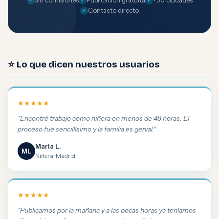
Sin comisiones
Publicación gratuita
+50 ciudades
Contacto directo
⭐ Lo que dicen nuestros usuarios
★★★★★
"Encontré trabajo como niñera en menos de 48 horas. El
proceso fue sencillísimo y la familia es genial."
María L.
ML
Niñera · Madrid
★★★★★
"Publicamos por la mañana y a las pocas horas ya teníamos