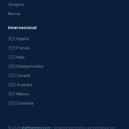
Zaragoza
Murcia
Internacional
🇪🇸 España
🇫🇷 Francia
🇮🇹 Italia
🇺🇸 Estados Unidos
🇨🇦 Canadá
🇦🇺 Australia
🇲🇽 México
🇨🇴 Colombia
© 2026
staffnannies.com
— Empleo doméstico de confianza · Sin