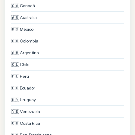
🇨🇦 Canadá
🇦🇺 Australia
🇲🇽 México
🇨🇴 Colombia
🇦🇷 Argentina
🇨🇱 Chile
🇵🇪 Perú
🇪🇨 Ecuador
🇺🇾 Uruguay
🇻🇪 Venezuela
🇨🇷 Costa Rica