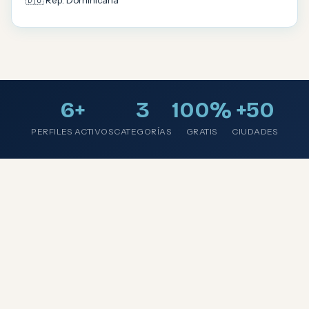
🇩🇴 Rep. Dominicana
6+
3
100%
+50
PERFILES ACTIVOS
CATEGORÍAS
GRATIS
CIUDADES