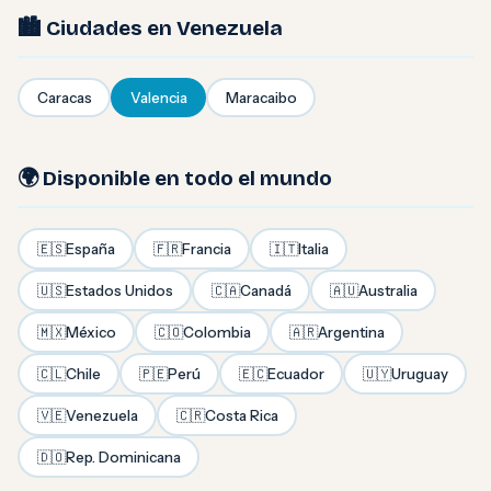
🏙️ Ciudades en Venezuela
Caracas
Valencia
Maracaibo
🌍 Disponible en todo el mundo
🇪🇸
España
🇫🇷
Francia
🇮🇹
Italia
🇺🇸
Estados Unidos
🇨🇦
Canadá
🇦🇺
Australia
🇲🇽
México
🇨🇴
Colombia
🇦🇷
Argentina
🇨🇱
Chile
🇵🇪
Perú
🇪🇨
Ecuador
🇺🇾
Uruguay
🇻🇪
Venezuela
🇨🇷
Costa Rica
🇩🇴
Rep. Dominicana