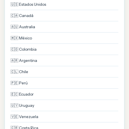
🇺🇸 Estados Unidos
🇨🇦 Canadá
🇦🇺 Australia
🇲🇽 México
🇨🇴 Colombia
🇦🇷 Argentina
🇨🇱 Chile
🇵🇪 Perú
🇪🇨 Ecuador
🇺🇾 Uruguay
🇻🇪 Venezuela
🇨🇷 Costa Rica