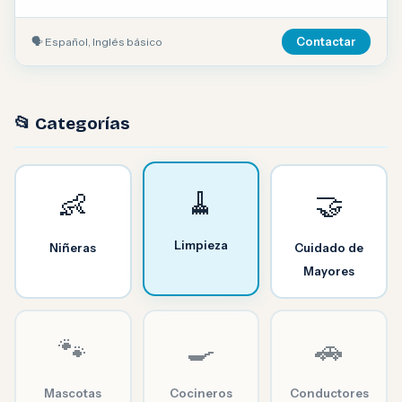
🗣 Español, Inglés básico
Contactar
📂 Categorías
🧹
👶
🤝
Limpieza
Niñeras
Cuidado de
Mayores
🐾
🍳
🚗
Mascotas
Cocineros
Conductores