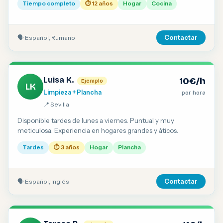
Tiempo completo
⏱ 12 años
Hogar
Cocina
🗣 Español, Rumano
Contactar
Luisa K.
10€/h
Ejemplo
LK
Limpieza + Plancha
por hora
📍 Sevilla
Disponible tardes de lunes a viernes. Puntual y muy
meticulosa. Experiencia en hogares grandes y áticos.
Tardes
⏱ 3 años
Hogar
Plancha
🗣 Español, Inglés
Contactar