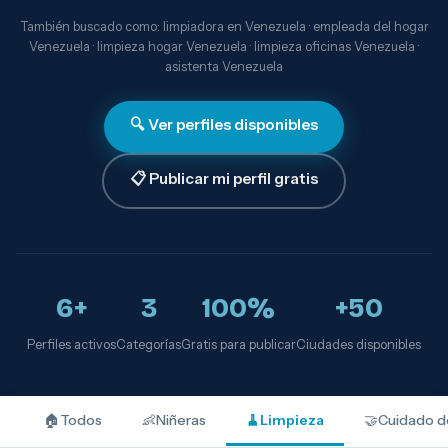
También buscado como: limpiadora en Venezuela · empleada del hogar
Venezuela · limpieza hogar Venezuela · limpieza oficinas Venezuela ·
asistenta Venezuela
🔍 Ver perfiles disponibles
📋 Publicar mi perfil gratis
6+
3
100%
+50
Perfiles activos
Categorías
Gratis para publicar
Ciudades disponibles
🏠
Todos
👶
Niñeras
🧹
Limpieza
🤝
Cuidado d