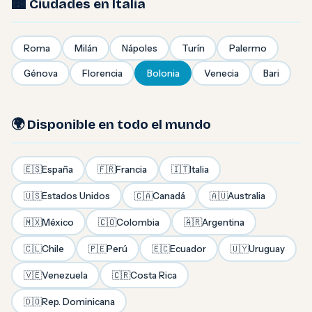
🏙️ Ciudades en Italia
Roma
Milán
Nápoles
Turín
Palermo
Génova
Florencia
Bolonia
Venecia
Bari
🌍 Disponible en todo el mundo
🇪🇸
España
🇫🇷
Francia
🇮🇹
Italia
🇺🇸
Estados Unidos
🇨🇦
Canadá
🇦🇺
Australia
🇲🇽
México
🇨🇴
Colombia
🇦🇷
Argentina
🇨🇱
Chile
🇵🇪
Perú
🇪🇨
Ecuador
🇺🇾
Uruguay
🇻🇪
Venezuela
🇨🇷
Costa Rica
🇩🇴
Rep. Dominicana