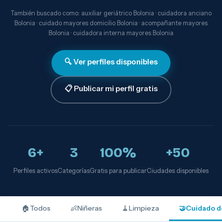
También buscado como: auxiliar geriátrico Bolonia · cuidadora anciano
Bolonia · cuidado mayores domicilio Bolonia · acompañante mayores
Bolonia · cuidadora interna mayores Bolonia
🔍 Ver perfiles disponibles
📋 Publicar mi perfil gratis
6+
3
100%
+50
Perfiles activos
Categorías
Gratis para publicar
Ciudades disponibles
🏠
Todos
👶
Niñeras
🧹
Limpieza
🤝
Cuidado d