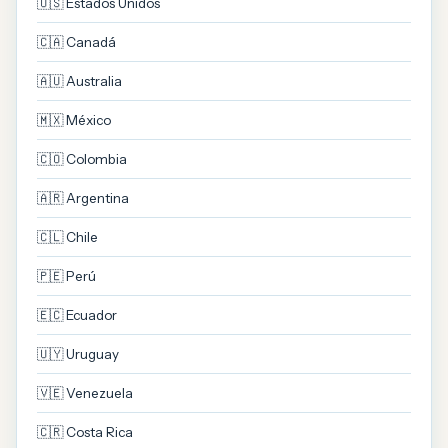
🇺🇸 Estados Unidos
🇨🇦 Canadá
🇦🇺 Australia
🇲🇽 México
🇨🇴 Colombia
🇦🇷 Argentina
🇨🇱 Chile
🇵🇪 Perú
🇪🇨 Ecuador
🇺🇾 Uruguay
🇻🇪 Venezuela
🇨🇷 Costa Rica