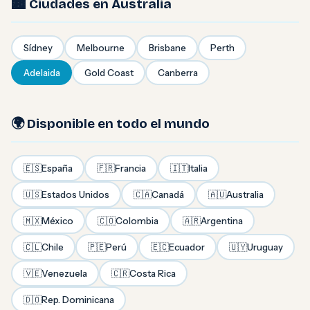
🏙️ Ciudades en Australia
Sídney
Melbourne
Brisbane
Perth
Adelaida
Gold Coast
Canberra
🌍 Disponible en todo el mundo
🇪🇸
España
🇫🇷
Francia
🇮🇹
Italia
🇺🇸
Estados Unidos
🇨🇦
Canadá
🇦🇺
Australia
🇲🇽
México
🇨🇴
Colombia
🇦🇷
Argentina
🇨🇱
Chile
🇵🇪
Perú
🇪🇨
Ecuador
🇺🇾
Uruguay
🇻🇪
Venezuela
🇨🇷
Costa Rica
🇩🇴
Rep. Dominicana