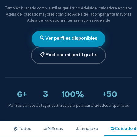
También buscado como: auxiliar geriátrico Adelaide · cuidadora anciano
Adelaide · cuidado mayores domicilio Adelaide · acompañante mayores
Adelaide · cuidadora interna mayores Adelaide
🔍 Ver perfiles disponibles
📋 Publicar mi perfil gratis
6+
3
100%
+50
Perfiles activos
Categorías
Gratis para publicar
Ciudades disponibles
🏠
Todos
👶
Niñeras
🧹
Limpieza
🤝
Cuidado d