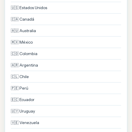
🇺🇸 Estados Unidos
🇨🇦 Canadá
🇦🇺 Australia
🇲🇽 México
🇨🇴 Colombia
🇦🇷 Argentina
🇨🇱 Chile
🇵🇪 Perú
🇪🇨 Ecuador
🇺🇾 Uruguay
🇻🇪 Venezuela