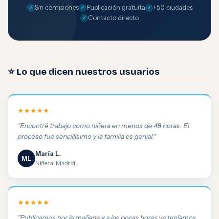
Sin comisiones
Publicación gratuita
+50 ciudades
Contacto directo
⭐ Lo que dicen nuestros usuarios
★★★★★
"Encontré trabajo como niñera en menos de 48 horas. El
proceso fue sencillísimo y la familia es genial."
María L.
ML
Niñera · Madrid
★★★★★
"Publicamos por la mañana y a las pocas horas ya teníamos