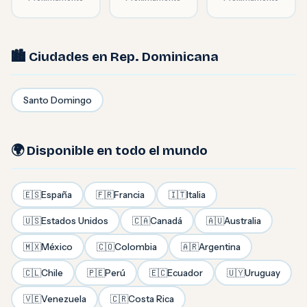
🏙️ Ciudades en Rep. Dominicana
Santo Domingo
🌍 Disponible en todo el mundo
🇪🇸
España
🇫🇷
Francia
🇮🇹
Italia
🇺🇸
Estados Unidos
🇨🇦
Canadá
🇦🇺
Australia
🇲🇽
México
🇨🇴
Colombia
🇦🇷
Argentina
🇨🇱
Chile
🇵🇪
Perú
🇪🇨
Ecuador
🇺🇾
Uruguay
🇻🇪
Venezuela
🇨🇷
Costa Rica