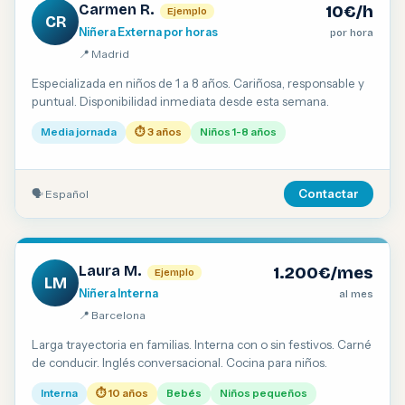
Carmen R.
10€/h
Ejemplo
CR
Niñera Externa por horas
por hora
📍 Madrid
Especializada en niños de 1 a 8 años. Cariñosa, responsable y
puntual. Disponibilidad inmediata desde esta semana.
Media jornada
⏱ 3 años
Niños 1-8 años
🗣 Español
Contactar
Laura M.
1.200€/mes
Ejemplo
LM
Niñera Interna
al mes
📍 Barcelona
Larga trayectoria en familias. Interna con o sin festivos. Carné
de conducir. Inglés conversacional. Cocina para niños.
Interna
⏱ 10 años
Bebés
Niños pequeños