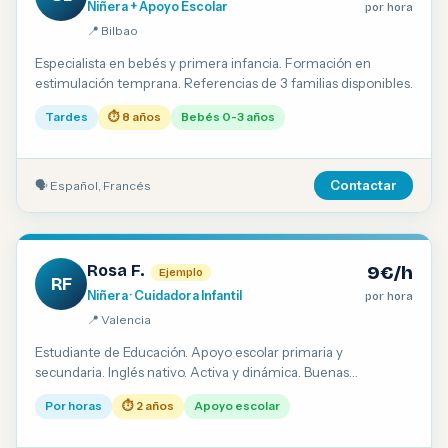
Niñera + Apoyo Escolar
por hora
📍 Bilbao
Especialista en bebés y primera infancia. Formación en
estimulación temprana. Referencias de 3 familias disponibles.
Tardes
⏱ 8 años
Bebés 0-3 años
🗣 Español, Francés
Contactar
Rosa F.
9€/h
Ejemplo
RF
Niñera · Cuidadora Infantil
por hora
📍 Valencia
Estudiante de Educación. Apoyo escolar primaria y
secundaria. Inglés nativo. Activa y dinámica. Buenas
referencias.
Por horas
⏱ 2 años
Apoyo escolar