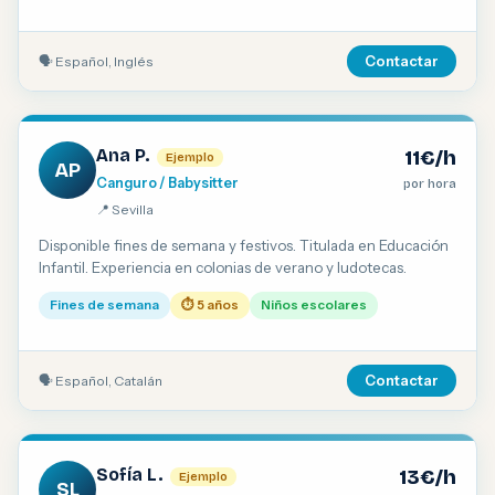
🗣 Español, Inglés
Contactar
Ana P.
11€/h
Ejemplo
AP
Canguro / Babysitter
por hora
📍 Sevilla
Disponible fines de semana y festivos. Titulada en Educación
Infantil. Experiencia en colonias de verano y ludotecas.
Fines de semana
⏱ 5 años
Niños escolares
🗣 Español, Catalán
Contactar
Sofía L.
13€/h
Ejemplo
SL