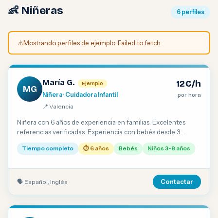
👶 Niñeras
6 perfiles
⚠️
Mostrando perfiles de ejemplo. Failed to fetch
María G.
12€/h
Ejemplo
MG
Niñera · Cuidadora Infantil
por hora
📍 Valencia
Niñera con 6 años de experiencia en familias. Excelentes
referencias verificadas. Experiencia con bebés desde 3
meses. Inglés conversacional.
Tiempo completo
⏱ 6 años
Bebés
Niños 3-8 años
🗣 Español, Inglés
Contactar