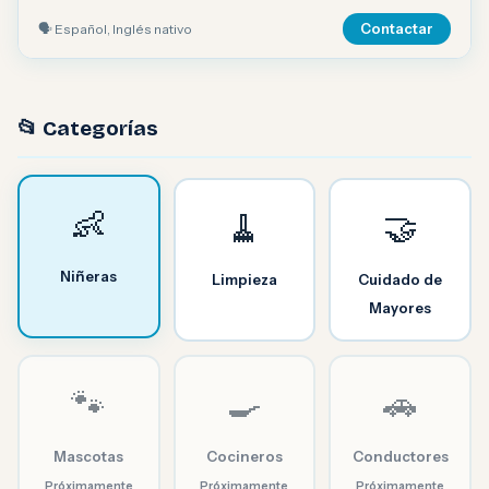
🗣 Español, Inglés nativo
Contactar
📂 Categorías
👶
🧹
🤝
Niñeras
Limpieza
Cuidado de
Mayores
🐾
🍳
🚗
Mascotas
Cocineros
Conductores
Próximamente
Próximamente
Próximamente