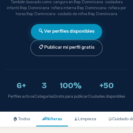
También buscado como: canguro en Rep. Dominicana · cuidadora
infantil Rep. Dominicana · niñera interna Rep. Dominicana · niñera por
horas Rep. Dominicana · cuidado de niños Rep. Dominicana
🔍 Ver perfiles disponibles
📋 Publicar mi perfil gratis
6+
3
100%
+50
Perfiles activos
Categorías
Gratis para publicar
Ciudades disponibles
🏠
Todos
👶
Niñeras
🧹
Limpieza
🤝
Cuidado d