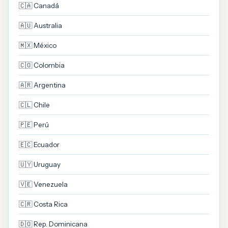
🇨🇦 Canadá
🇦🇺 Australia
🇲🇽 México
🇨🇴 Colombia
🇦🇷 Argentina
🇨🇱 Chile
🇵🇪 Perú
🇪🇨 Ecuador
🇺🇾 Uruguay
🇻🇪 Venezuela
🇨🇷 Costa Rica
🇩🇴 Rep. Dominicana