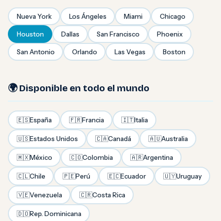
Nueva York
Los Ángeles
Miami
Chicago
Houston
Dallas
San Francisco
Phoenix
San Antonio
Orlando
Las Vegas
Boston
🌍 Disponible en todo el mundo
🇪🇸
España
🇫🇷
Francia
🇮🇹
Italia
🇺🇸
Estados Unidos
🇨🇦
Canadá
🇦🇺
Australia
🇲🇽
México
🇨🇴
Colombia
🇦🇷
Argentina
🇨🇱
Chile
🇵🇪
Perú
🇪🇨
Ecuador
🇺🇾
Uruguay
🇻🇪
Venezuela
🇨🇷
Costa Rica
🇩🇴
Rep. Dominicana