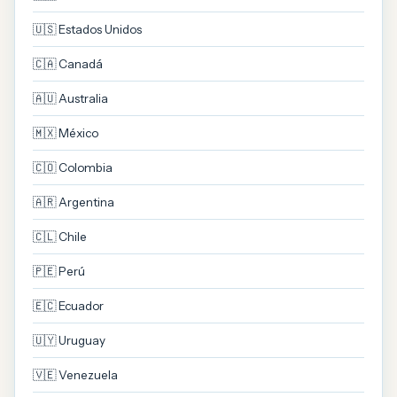
🇺🇸 Estados Unidos
🇨🇦 Canadá
🇦🇺 Australia
🇲🇽 México
🇨🇴 Colombia
🇦🇷 Argentina
🇨🇱 Chile
🇵🇪 Perú
🇪🇨 Ecuador
🇺🇾 Uruguay
🇻🇪 Venezuela