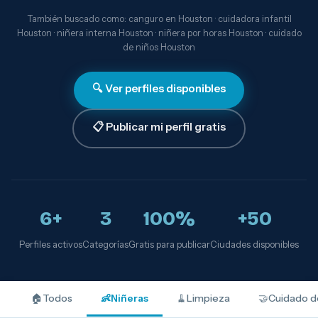
También buscado como: canguro en Houston · cuidadora infantil
Houston · niñera interna Houston · niñera por horas Houston · cuidado
de niños Houston
🔍 Ver perfiles disponibles
📋 Publicar mi perfil gratis
6+
3
100%
+50
Perfiles activos
Categorías
Gratis para publicar
Ciudades disponibles
🏠
Todos
👶
Niñeras
🧹
Limpieza
🤝
Cuidado d