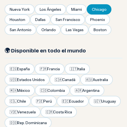
Nueva York
Los Ángeles
Miami
Chicago
Houston
Dallas
San Francisco
Phoenix
San Antonio
Orlando
Las Vegas
Boston
🌍 Disponible en todo el mundo
🇪🇸
España
🇫🇷
Francia
🇮🇹
Italia
🇺🇸
Estados Unidos
🇨🇦
Canadá
🇦🇺
Australia
🇲🇽
México
🇨🇴
Colombia
🇦🇷
Argentina
🇨🇱
Chile
🇵🇪
Perú
🇪🇨
Ecuador
🇺🇾
Uruguay
🇻🇪
Venezuela
🇨🇷
Costa Rica
🇩🇴
Rep. Dominicana