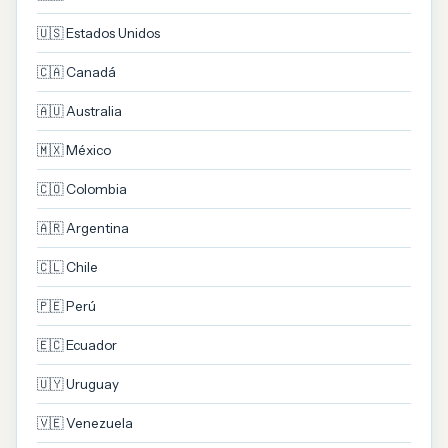
🇺🇸 Estados Unidos
🇨🇦 Canadá
🇦🇺 Australia
🇲🇽 México
🇨🇴 Colombia
🇦🇷 Argentina
🇨🇱 Chile
🇵🇪 Perú
🇪🇨 Ecuador
🇺🇾 Uruguay
🇻🇪 Venezuela