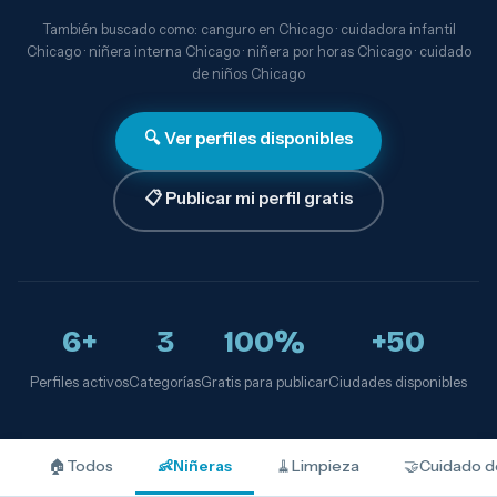
También buscado como: canguro en Chicago · cuidadora infantil
Chicago · niñera interna Chicago · niñera por horas Chicago · cuidado
de niños Chicago
🔍 Ver perfiles disponibles
📋 Publicar mi perfil gratis
6+
3
100%
+50
Perfiles activos
Categorías
Gratis para publicar
Ciudades disponibles
🏠
Todos
👶
Niñeras
🧹
Limpieza
🤝
Cuidado d