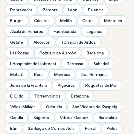
Pontevedra
Zamora
León
Palencia
Burgos
Cáceres
Melilla
Ceuta
Móstoles
Alcalá de Henares
Fuenlabrada
Leganés
Getafe
Alcorcón
Torrejón de Ardoz
Las Rozas
Pozuelo de Alarcón
Badalona
L'Hospitalet de Llobregat
Terrassa
Sabadell
Mataró
Reus
Manresa
Dos Hermanas
Jerez de la Frontera
Algeciras
Roquetas de Mar
El Ejido
Torremolinos
Estepona
Vélez-Málaga
Orihuela
San Vicente del Raspeig
Gandía
Sagunto
Vitoria-Gasteiz
Barakaldo
Irún
Santiago de Compostela
Ferrol
Avilés