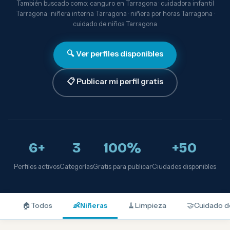
También buscado como: canguro en Tarragona · cuidadora infantil
Tarragona · niñera interna Tarragona · niñera por horas Tarragona ·
cuidado de niños Tarragona
🔍 Ver perfiles disponibles
📋 Publicar mi perfil gratis
6+
3
100%
+50
Perfiles activos
Categorías
Gratis para publicar
Ciudades disponibles
🏠
Todos
👶
Niñeras
🧹
Limpieza
🤝
Cuidado d