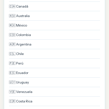
🇨🇦 Canadá
🇦🇺 Australia
🇲🇽 México
🇨🇴 Colombia
🇦🇷 Argentina
🇨🇱 Chile
🇵🇪 Perú
🇪🇨 Ecuador
🇺🇾 Uruguay
🇻🇪 Venezuela
🇨🇷 Costa Rica