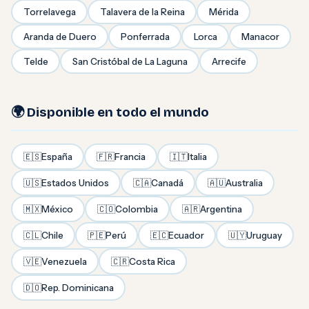
Torrelavega
Talavera de la Reina
Mérida
Aranda de Duero
Ponferrada
Lorca
Manacor
Telde
San Cristóbal de La Laguna
Arrecife
🌍 Disponible en todo el mundo
🇪🇸
España
🇫🇷
Francia
🇮🇹
Italia
🇺🇸
Estados Unidos
🇨🇦
Canadá
🇦🇺
Australia
🇲🇽
México
🇨🇴
Colombia
🇦🇷
Argentina
🇨🇱
Chile
🇵🇪
Perú
🇪🇨
Ecuador
🇺🇾
Uruguay
🇻🇪
Venezuela
🇨🇷
Costa Rica
🇩🇴
Rep. Dominicana