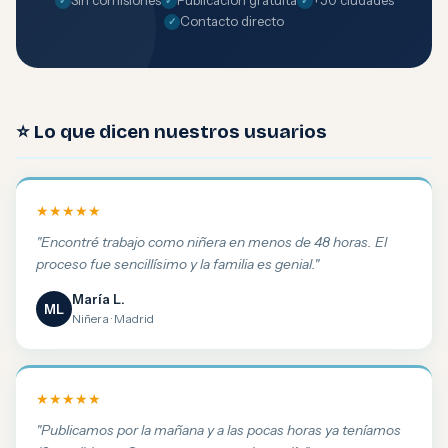
Sin comisiones
Publicación gratuita
+50 ciudades
Contacto directo
⭐ Lo que dicen nuestros usuarios
★★★★★
"Encontré trabajo como niñera en menos de 48 horas. El
proceso fue sencillísimo y la familia es genial."
María L.
ML
Niñera · Madrid
★★★★★
"Publicamos por la mañana y a las pocas horas ya teníamos