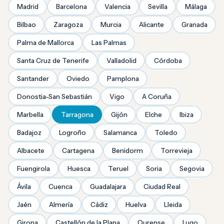
Madrid
Barcelona
Valencia
Sevilla
Málaga
Bilbao
Zaragoza
Murcia
Alicante
Granada
Palma de Mallorca
Las Palmas
Santa Cruz de Tenerife
Valladolid
Córdoba
Santander
Oviedo
Pamplona
Donostia-San Sebastián
Vigo
A Coruña
Marbella
Tarragona
Gijón
Elche
Ibiza
Badajoz
Logroño
Salamanca
Toledo
Albacete
Cartagena
Benidorm
Torrevieja
Fuengirola
Huesca
Teruel
Soria
Segovia
Ávila
Cuenca
Guadalajara
Ciudad Real
Jaén
Almería
Cádiz
Huelva
Lleida
Girona
Castellón de la Plana
Ourense
Lugo