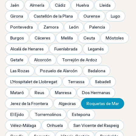
Jaén
Almería
Cádiz
Huelva
Lleida
Girona
Castellón de la Plana
Ourense
Lugo
Pontevedra
Zamora
León
Palencia
Burgos
Cáceres
Melilla
Ceuta
Móstoles
Alcalá de Henares
Fuenlabrada
Leganés
Getafe
Alcorcón
Torrejón de Ardoz
Las Rozas
Pozuelo de Alarcón
Badalona
L'Hospitalet de Llobregat
Terrassa
Sabadell
Mataró
Reus
Manresa
Dos Hermanas
Jerez de la Frontera
Algeciras
Roquetas de Mar
El Ejido
Torremolinos
Estepona
Vélez-Málaga
Orihuela
San Vicente del Raspeig