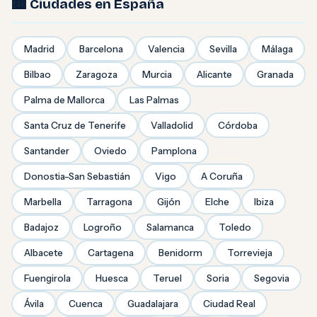
🏙️ Ciudades en España
Madrid
Barcelona
Valencia
Sevilla
Málaga
Bilbao
Zaragoza
Murcia
Alicante
Granada
Palma de Mallorca
Las Palmas
Santa Cruz de Tenerife
Valladolid
Córdoba
Santander
Oviedo
Pamplona
Donostia-San Sebastián
Vigo
A Coruña
Marbella
Tarragona
Gijón
Elche
Ibiza
Badajoz
Logroño
Salamanca
Toledo
Albacete
Cartagena
Benidorm
Torrevieja
Fuengirola
Huesca
Teruel
Soria
Segovia
Ávila
Cuenca
Guadalajara
Ciudad Real