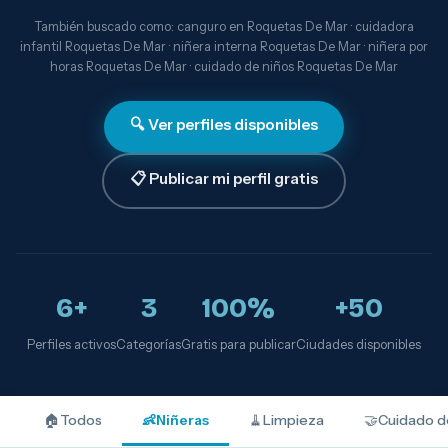
También buscado como: canguro en Roquetas De Mar · cuidadora
infantil Roquetas De Mar · niñera interna Roquetas De Mar · niñera por
horas Roquetas De Mar · cuidado de niños Roquetas De Mar
🔍 Ver perfiles disponibles
📋 Publicar mi perfil gratis
6+
3
100%
+50
Perfiles activos
Categorías
Gratis para publicar
Ciudades disponibles
🏠
Todos
👶
Niñeras
🧹
Limpieza
🤝
Cuidado d