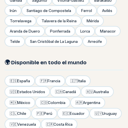
Gandía
Sagunto
Vitoria-Gasteiz
Barakaldo
Irún
Santiago de Compostela
Ferrol
Avilés
Torrelavega
Talavera de la Reina
Mérida
Aranda de Duero
Ponferrada
Lorca
Manacor
Telde
San Cristóbal de La Laguna
Arrecife
🌍 Disponible en todo el mundo
🇪🇸
España
🇫🇷
Francia
🇮🇹
Italia
🇺🇸
Estados Unidos
🇨🇦
Canadá
🇦🇺
Australia
🇲🇽
México
🇨🇴
Colombia
🇦🇷
Argentina
🇨🇱
Chile
🇵🇪
Perú
🇪🇨
Ecuador
🇺🇾
Uruguay
🇻🇪
Venezuela
🇨🇷
Costa Rica