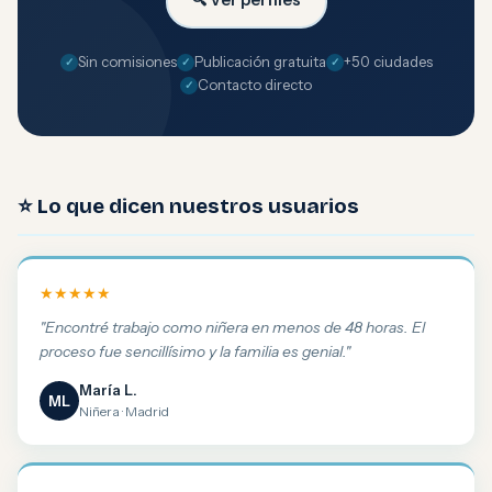
Sin comisiones
Publicación gratuita
+50 ciudades
Contacto directo
⭐ Lo que dicen nuestros usuarios
★★★★★
"Encontré trabajo como niñera en menos de 48 horas. El
proceso fue sencillísimo y la familia es genial."
María L.
ML
Niñera · Madrid