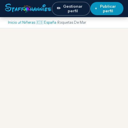
Gestionar
Publicar
✏️
+
perfil
perfil
Inicio
›
👶 Niñeras
›
🇪🇸 España
›
Roquetas De Mar