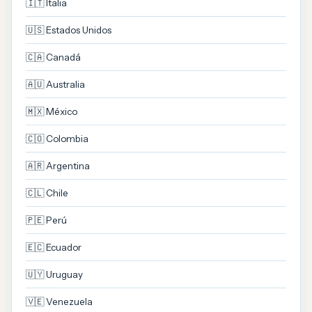
🇮🇹 Italia
🇺🇸 Estados Unidos
🇨🇦 Canadá
🇦🇺 Australia
🇲🇽 México
🇨🇴 Colombia
🇦🇷 Argentina
🇨🇱 Chile
🇵🇪 Perú
🇪🇨 Ecuador
🇺🇾 Uruguay
🇻🇪 Venezuela