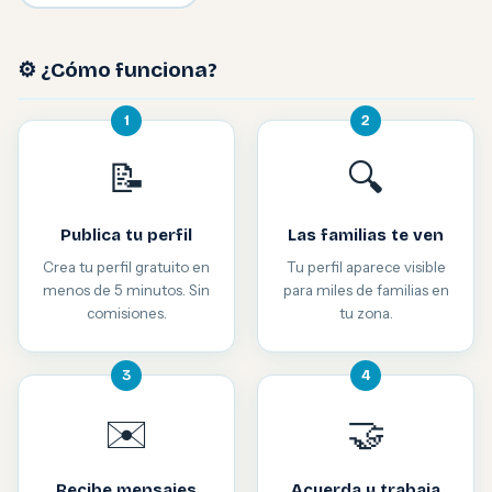
⚙️ ¿Cómo funciona?
1
2
📝
🔍
Publica tu perfil
Las familias te ven
Crea tu perfil gratuito en
Tu perfil aparece visible
menos de 5 minutos. Sin
para miles de familias en
comisiones.
tu zona.
3
4
✉️
🤝
Recibe mensajes
Acuerda y trabaja