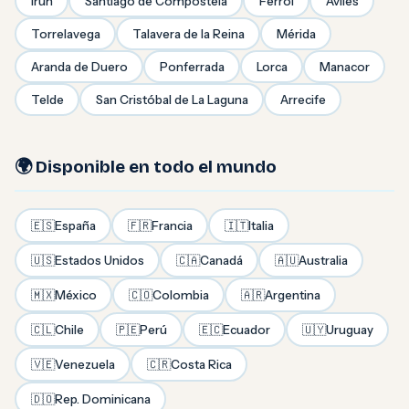
Irún
Santiago de Compostela
Ferrol
Avilés
Torrelavega
Talavera de la Reina
Mérida
Aranda de Duero
Ponferrada
Lorca
Manacor
Telde
San Cristóbal de La Laguna
Arrecife
🌍 Disponible en todo el mundo
🇪🇸
España
🇫🇷
Francia
🇮🇹
Italia
🇺🇸
Estados Unidos
🇨🇦
Canadá
🇦🇺
Australia
🇲🇽
México
🇨🇴
Colombia
🇦🇷
Argentina
🇨🇱
Chile
🇵🇪
Perú
🇪🇨
Ecuador
🇺🇾
Uruguay
🇻🇪
Venezuela
🇨🇷
Costa Rica
🇩🇴
Rep. Dominicana