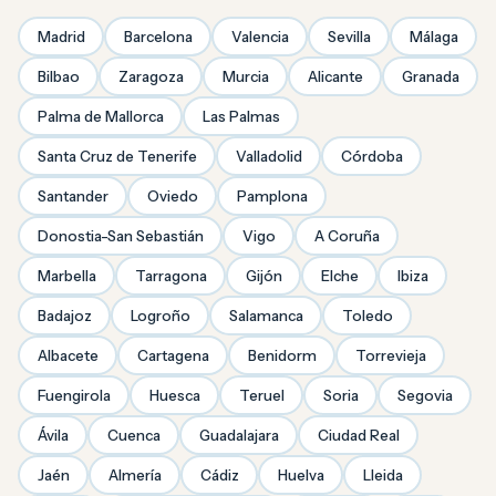
Madrid
Barcelona
Valencia
Sevilla
Málaga
Bilbao
Zaragoza
Murcia
Alicante
Granada
Palma de Mallorca
Las Palmas
Santa Cruz de Tenerife
Valladolid
Córdoba
Santander
Oviedo
Pamplona
Donostia-San Sebastián
Vigo
A Coruña
Marbella
Tarragona
Gijón
Elche
Ibiza
Badajoz
Logroño
Salamanca
Toledo
Albacete
Cartagena
Benidorm
Torrevieja
Fuengirola
Huesca
Teruel
Soria
Segovia
Ávila
Cuenca
Guadalajara
Ciudad Real
Jaén
Almería
Cádiz
Huelva
Lleida