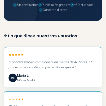
Sin comisiones
Publicación gratuita
+50 ciudades
Contacto directo
⭐ Lo que dicen nuestros usuarios
★★★★★
"Encontré trabajo como niñera en menos de 48 horas. El
proceso fue sencillísimo y la familia es genial."
María L.
ML
Niñera · Madrid
★★★★★