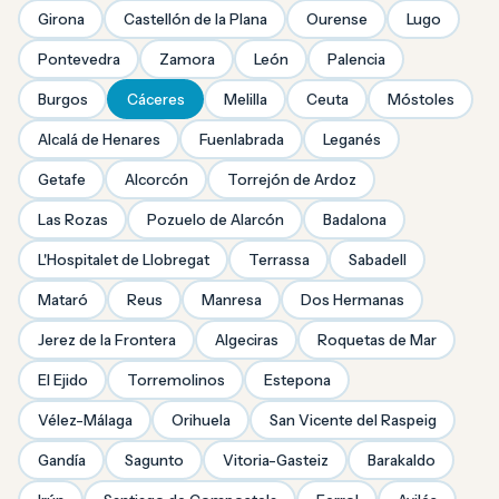
Girona
Castellón de la Plana
Ourense
Lugo
Pontevedra
Zamora
León
Palencia
Burgos
Cáceres
Melilla
Ceuta
Móstoles
Alcalá de Henares
Fuenlabrada
Leganés
Getafe
Alcorcón
Torrejón de Ardoz
Las Rozas
Pozuelo de Alarcón
Badalona
L'Hospitalet de Llobregat
Terrassa
Sabadell
Mataró
Reus
Manresa
Dos Hermanas
Jerez de la Frontera
Algeciras
Roquetas de Mar
El Ejido
Torremolinos
Estepona
Vélez-Málaga
Orihuela
San Vicente del Raspeig
Gandía
Sagunto
Vitoria-Gasteiz
Barakaldo