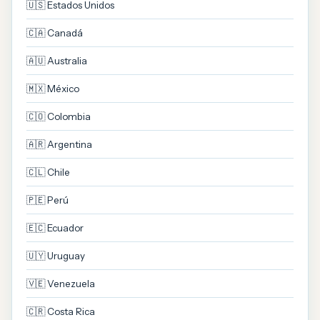
🇺🇸 Estados Unidos
🇨🇦 Canadá
🇦🇺 Australia
🇲🇽 México
🇨🇴 Colombia
🇦🇷 Argentina
🇨🇱 Chile
🇵🇪 Perú
🇪🇨 Ecuador
🇺🇾 Uruguay
🇻🇪 Venezuela
🇨🇷 Costa Rica