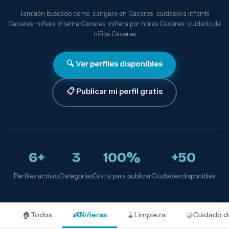
También buscado como: canguro en Caceres · cuidadora infantil
Caceres · niñera interna Caceres · niñera por horas Caceres · cuidado de
niños Caceres
🔍 Ver perfiles disponibles
📋 Publicar mi perfil gratis
6+
3
100%
+50
Perfiles activos
Categorías
Gratis para publicar
Ciudades disponibles
🏠
Todos
👶
Niñeras
🧹
Limpieza
🤝
Cuidado d