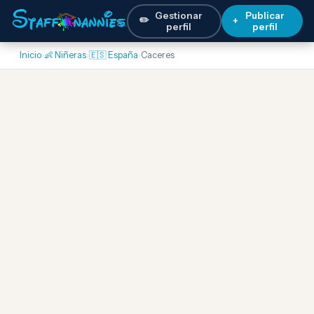
Gestionar
Publicar
✏️
+
perfil
perfil
Inicio
›
👶 Niñeras
›
🇪🇸 España
›
Caceres