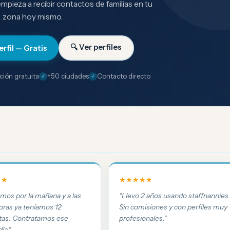
 empieza a recibir contactos de familias en tu
zona hoy mismo.
🔍 Ver perfiles
erfil — Gratis
ción gratuita
+50 ciudades
Contacto directo
★★
★★★★★
amos por la mañana y a las
"Llevo 2 años usando staffnannies
oras ya teníamos 12
Sin comisiones y con perfiles muy
tas. Contratamos ese
profesionales."
ía."