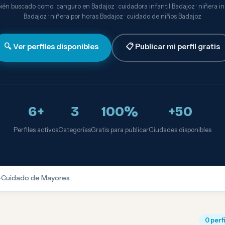
én buscado como: canguro en Badajoz · cuidadora infantil Badajoz · niñera i
Badajoz · niñera por horas Badajoz · cuidado de niños Badajoz
🔍 Ver perfiles disponibles
📋 Publicar mi perfil gratis
6+
3
100%
+50
Perfiles activos
Categorías
Gratis para publicar
Ciudades disponibles

Cuidado de Mayores
0 perf