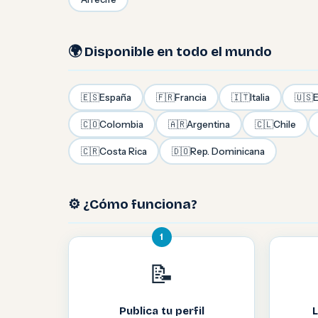
🌍 Disponible en todo el mundo
🇪🇸
España
🇫🇷
Francia
🇮🇹
Italia
🇺🇸
E
🇨🇴
Colombia
🇦🇷
Argentina
🇨🇱
Chile
🇨🇷
Costa Rica
🇩🇴
Rep. Dominicana
⚙️ ¿Cómo funciona?
1
📝
Publica tu perfil
L