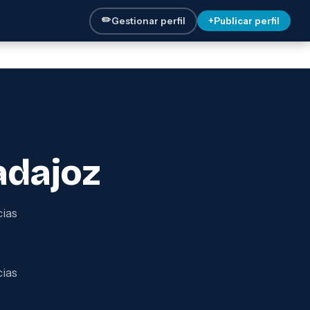
✏️
Gestionar perfil
+
Publicar perfil
adajoz
cias
cias