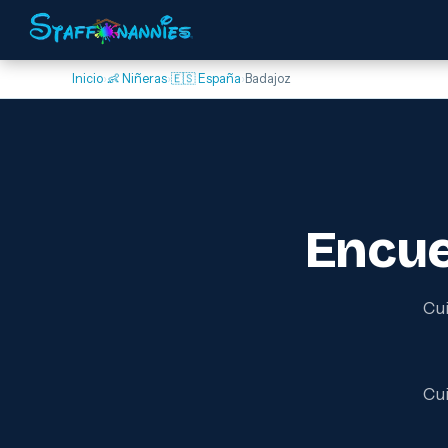
Inicio
›
👶 Niñeras
›
🇪🇸 España
›
Badajoz
Encu
Cui
Cui