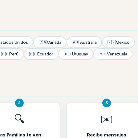
stados Unidos
🇨🇦
Canadá
🇦🇺
Australia
🇲🇽
México
🇵🇪
Perú
🇪🇨
Ecuador
🇺🇾
Uruguay
🇻🇪
Venezuela
2
3
🔍
✉️
as familias te ven
Recibe mensajes