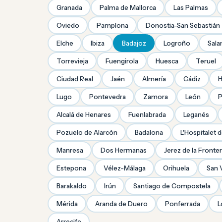
Granada
Palma de Mallorca
Las Palmas
Oviedo
Pamplona
Donostia-San Sebastián
Elche
Ibiza
Badajoz
Logroño
Sal
Torrevieja
Fuengirola
Huesca
Teruel
Ciudad Real
Jaén
Almería
Cádiz
H
Lugo
Pontevedra
Zamora
León
P
Alcalá de Henares
Fuenlabrada
Leganés
Pozuelo de Alarcón
Badalona
L'Hospitalet 
Manresa
Dos Hermanas
Jerez de la Fronte
Estepona
Vélez-Málaga
Orihuela
San 
Barakaldo
Irún
Santiago de Compostela
Mérida
Aranda de Duero
Ponferrada
L
Arrecife