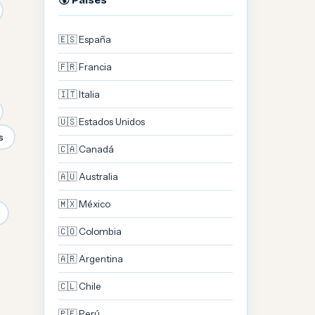
🌍 Países
🇪🇸 España
🇫🇷 Francia
🇮🇹 Italia
🇺🇸 Estados Unidos
s
🇨🇦 Canadá
🇦🇺 Australia
🇲🇽 México
🇨🇴 Colombia
🇦🇷 Argentina
🇨🇱 Chile
🇵🇪 Perú