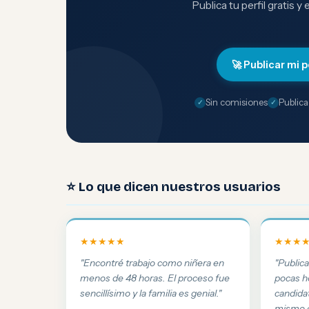
Publica tu perfil gratis y
🚀 Publicar mi p
Sin comisiones
Publica
⭐ Lo que dicen nuestros usuarios
★★★★★
★★★
"Encontré trabajo como niñera en
"Public
menos de 48 horas. El proceso fue
pocas h
sencillísimo y la familia es genial."
candida
mismo d