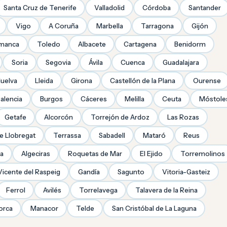
Santa Cruz de Tenerife
Valladolid
Córdoba
Santander
Vigo
A Coruña
Marbella
Tarragona
Gijón
amanca
Toledo
Albacete
Cartagena
Benidorm
Soria
Segovia
Ávila
Cuenca
Guadalajara
uelva
Lleida
Girona
Castellón de la Plana
Ourense
alencia
Burgos
Cáceres
Melilla
Ceuta
Móstole
Getafe
Alcorcón
Torrejón de Ardoz
Las Rozas
de Llobregat
Terrassa
Sabadell
Mataró
Reus
ra
Algeciras
Roquetas de Mar
El Ejido
Torremolinos
Vicente del Raspeig
Gandía
Sagunto
Vitoria-Gasteiz
Ferrol
Avilés
Torrelavega
Talavera de la Reina
orca
Manacor
Telde
San Cristóbal de La Laguna