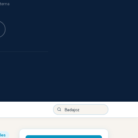
nterna
iles