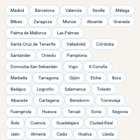
Madrid
Barcelona
Valencia
Sevilla
Málaga
Bilbao
Zaragoza
Murcia
Alicante
Granada
Palma de Mallorca
Las Palmas
Santa Cruz de Tenerife
Valladolid
Córdoba
Santander
Oviedo
Pamplona
Donostia-San Sebastián
Vigo
A Coruña
Marbella
Tarragona
Gijón
Elche
Ibiza
Badajoz
Logroño
Salamanca
Toledo
Albacete
Cartagena
Benidorm
Torrevieja
Fuengirola
Huesca
Teruel
Soria
Segovia
Ávila
Cuenca
Guadalajara
Ciudad Real
Jaén
Almería
Cádiz
Huelva
Lleida