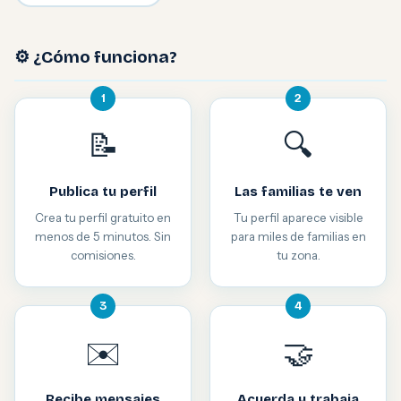
⚙️ ¿Cómo funciona?
1
2
📝
🔍
Publica tu perfil
Las familias te ven
Crea tu perfil gratuito en
Tu perfil aparece visible
menos de 5 minutos. Sin
para miles de familias en
comisiones.
tu zona.
3
4
✉️
🤝
Recibe mensajes
Acuerda y trabaja