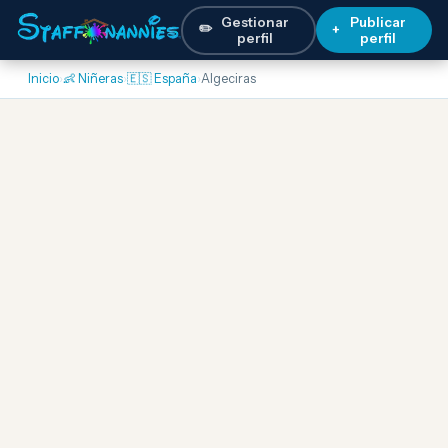
Gestionar
Publicar
✏️
+
perfil
perfil
Inicio
›
👶 Niñeras
›
🇪🇸 España
›
Algeciras