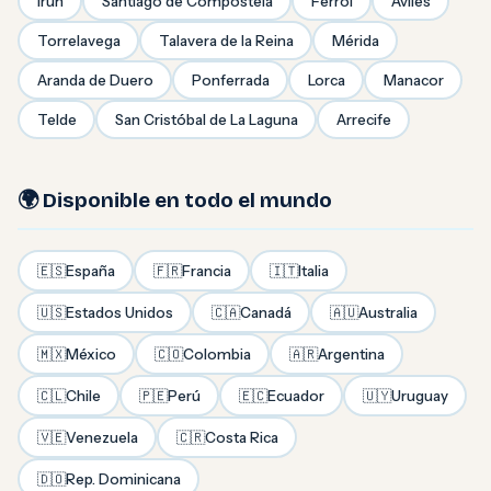
Irún
Santiago de Compostela
Ferrol
Avilés
Torrelavega
Talavera de la Reina
Mérida
Aranda de Duero
Ponferrada
Lorca
Manacor
Telde
San Cristóbal de La Laguna
Arrecife
🌍 Disponible en todo el mundo
🇪🇸
España
🇫🇷
Francia
🇮🇹
Italia
🇺🇸
Estados Unidos
🇨🇦
Canadá
🇦🇺
Australia
🇲🇽
México
🇨🇴
Colombia
🇦🇷
Argentina
🇨🇱
Chile
🇵🇪
Perú
🇪🇨
Ecuador
🇺🇾
Uruguay
🇻🇪
Venezuela
🇨🇷
Costa Rica
🇩🇴
Rep. Dominicana