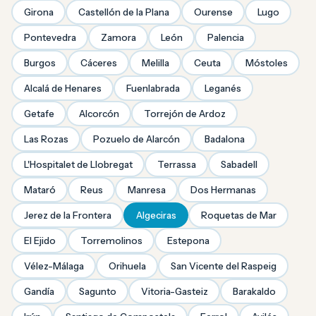
Girona
Castellón de la Plana
Ourense
Lugo
Pontevedra
Zamora
León
Palencia
Burgos
Cáceres
Melilla
Ceuta
Móstoles
Alcalá de Henares
Fuenlabrada
Leganés
Getafe
Alcorcón
Torrejón de Ardoz
Las Rozas
Pozuelo de Alarcón
Badalona
L'Hospitalet de Llobregat
Terrassa
Sabadell
Mataró
Reus
Manresa
Dos Hermanas
Jerez de la Frontera
Algeciras
Roquetas de Mar
El Ejido
Torremolinos
Estepona
Vélez-Málaga
Orihuela
San Vicente del Raspeig
Gandía
Sagunto
Vitoria-Gasteiz
Barakaldo