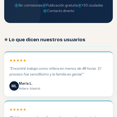
Sin comisiones
Publicación gratuita
+50 ciudades
Contacto directo
⭐ Lo que dicen nuestros usuarios
★★★★★
"Encontré trabajo como niñera en menos de 48 horas. El
proceso fue sencillísimo y la familia es genial."
María L.
ML
Niñera · Madrid
★★★★★