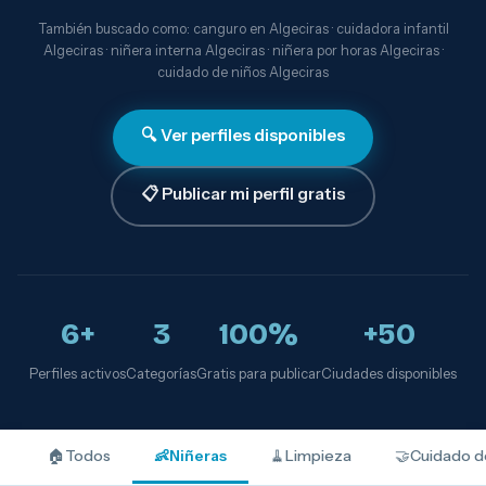
También buscado como: canguro en Algeciras · cuidadora infantil
Algeciras · niñera interna Algeciras · niñera por horas Algeciras ·
cuidado de niños Algeciras
🔍 Ver perfiles disponibles
📋 Publicar mi perfil gratis
6+
3
100%
+50
Perfiles activos
Categorías
Gratis para publicar
Ciudades disponibles
🏠
Todos
👶
Niñeras
🧹
Limpieza
🤝
Cuidado d