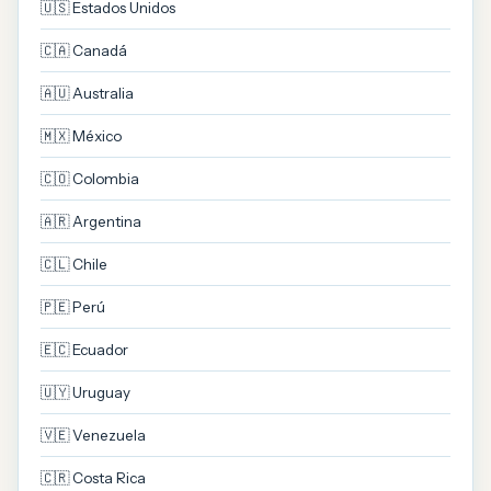
🇺🇸 Estados Unidos
🇨🇦 Canadá
🇦🇺 Australia
🇲🇽 México
🇨🇴 Colombia
🇦🇷 Argentina
🇨🇱 Chile
🇵🇪 Perú
🇪🇨 Ecuador
🇺🇾 Uruguay
🇻🇪 Venezuela
🇨🇷 Costa Rica